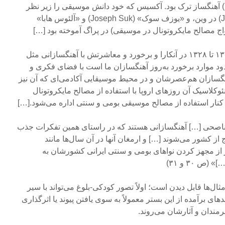
آکسیس» (Necil Kazim Akses) آهنگساز ترک بود. آکسیس که خود دانش موسیقی را زیر نظر
«یوزف مارکس» (Joseph Marx) در وین، و «یوزف سوک» (Joseph Suk) و «آلئوس هابا»
حضور باغچه‌بان در سال‌های ۱۳۲۱ تا ۱۳۲۸ در آنکارا و برخورد و معاشرتش با آهنگسازانی مثل
ود موارد برخورد به‌روز آهنگسازان ما است با فضای فکری و
گسازان هم‌عصرشان و در محیط موسیقایی آکادمی‌ای که آن نیز
وکلاسیک آن روزهای اروپا با استفاده از مصالح مایکروتونال
ر کنار استفاده از مصالح موسیقی بومی و سنتی اداره می‌شود.[…]
 ناصحی […] آهنگسازانی هستند که در راستای همین تفکرات جذب
 کشور می‌شوند […] و ارمغان آنها در آن سال‌ها مانند
 از مجهز کردن نواهای بومی و سنتی ایرانی کشورشان به
ص ۳۰ و ۳۱)
ال‌ها قابل دیدن است؛ اولاً تصور کودکی-بلوغ می‌تواند با سیر
قدهای برآمده از این بستر معمولاً به سوی یافتن پیوند یا اثرگذاری
مندان و آثارشان می‌روند.