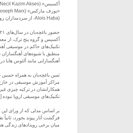
(Alois Haba- از سردمداران رواج مصالح مایکروتونال در موسیقی) در پراگ آموخته بود […]
آکسیس و گروه پنج ترک، از معد
تکنیک‌های حاکم در موسیقی آهن
منطبق با شیوه‌های آهنگسازان نئ
آهنگسازانی مانند آلئوس هابا د
ثمین باغچه‌بان به همراه حسین
مراکز آموزش موسیقی در خارج از
همکارانشان در ترکیه چیزی غیر
تکنیک‌های موسیقی اروپا نبوده […]» (
بر اساس مدلی که از ورای این مث
فرگشت آثار پیوند بخورد، ثانیاً ن
میان برخی رویدادهای زندگی هنر