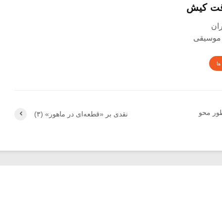
قت کیش
 موسیقی
ها
ور محو
نقدی بر «قطعه‌ای در ماهور» (۳)