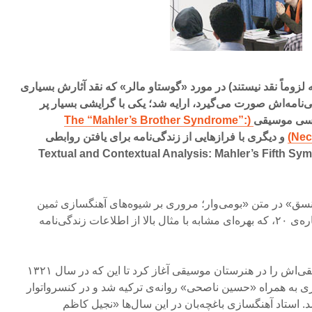
که لزوماً نقد نیستند) در مورد «گوستاو مالر» که نقد آثارش بسیاری
ی‌نامه‌اش صورت می‌گیرد، ارایه شد؛ یکی با گرایشی بسیار پر
ناسی موسیقی
(The “Mahler’s Brother Syndrome”:
Necr
و دیگری با فرازهایی از زندگی‌نامه برای یافتن روابطی
 (Textual and Contextual Analysis: Mahler’s Fifth Symphony and
نسق» در متن «بومی‌وار؛ مروری بر شیوه‌های آهنگسازی ثمین
باغچه‌بان» در فرهنگ‌وآهنگ شماره‌ی ۲۰، که بهره‌ای مشابه با مثال بالا از اطلاعات زندگی‌نامه
«ثمین باغچه‌بان تحصیلات موسیقی‌اش را در هنرستان موسیقی آغاز کرد تا این که در سال ۱۳۲۱
 به همراه «حسین ناصحی» روانه‌ی ترکیه شد و در کنسرواتوار
 استاد آهنگسازی باغچه‌بان در این سال‌ها «نجیل کاظم