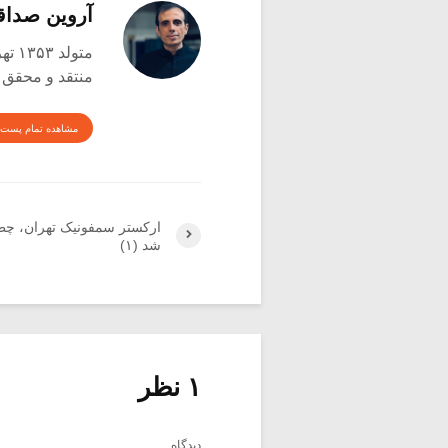
آروین صدا
متولد ۱۳۵۳ تهران
منتقد و محقق
مشاهده تمام پست 
ارکستر سمفونیک تهران، چط
شد (۱)
۱ نظر
دیدگاه