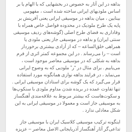
بداهه در این آثار به خصوص در بخشهایی که با الهام یا بر
اساس ملودیهای ایرانی ساخته شده است ، مفهومی
بینابین ، میان بداهه در موسیقی ایرانی یعنی آفرینش بر
پایه یک طرح ملودیک در محدوده فواصل خاص همراه با
وفاداری به فضای طرح اصلی (گوشه‌های ردیف موسیقی
سنتی ایران) و بداهه در موسیقی جاز یعنی ملودی یا
همراهی خلق‌الساعه – که از آزادی بیشتری برخوردار
است – را می‌رساند . در این مجموعه کمتر اثری از فرم
بداهه به شکلی که در موسیقی معاصر موجود است ،
می‌یابیم . برای مثال در “ر” ملودیی که به وضوح ایرانی
می‌نماید ، در فرایند بداهه نوازی همانگونه مورد استفاده
قرار می‌گیرد که یک گوشه برای استادان موسیقی ایرانی .
تنها تفاوت عمده در بریده شدن مداوم ملودی با سنکوپ‌ها
و سکوت‌هاست که بیشتر مربوط به علاقه‌مندی آهنگساز
به موسیقی جاز است و معمولا در موسیقی ایرانی به این
شکل معادلی ندارد .
اینگونه ترکیب موسیقی کلاسیک ایران با موسیقی جاز
تداعی‌گر آثار آهنگساز آذربایجانی الاصل معاصر – عزیزه