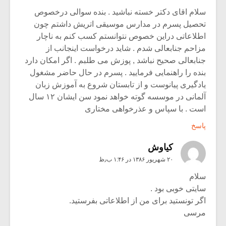
سلام اقای دکتر خسته نباشید . بنده سوالی درخصوص
تحصیل پسرم در مدارس موسیقی اتریش داشتم چون
اطلاعاتی دراین خصوص نتوانستم کسب کنم به ناچار
مزاحم جنابعالی شدم . شاید درخواست اینجانب از
جنابعالی صحیح نباشد , پوزش می طلبم . اگر امکان دارد
بنده را راهنمایی فرمایید . پسرم در حال حاضر مشغول
یادگیری پیانوست و از تابستان شروع به آموزش زبان
آلمانی در موسسه گوته خواهد نمود سن ایشان ۱۲ سال
است . با سپاس و عذرخواهی مختاری
پاسخ
كياوش
۲۰ شهریور ۱۳۸۶ در ۱:۴۶ ب٫ظ
سلام
سایتی خوبی بود .
اگر تونستید برای من از اطلاعاتی بفرستید.
مرسی