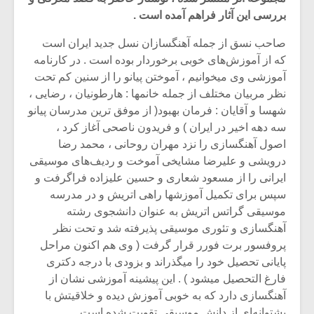
بررسی این آثار فراهم آمده است .
صاحب نسق از جمله آهنگسازان نسل جدید ایران است
که از آموزش‌های خوبی برخوردار بوده است . در کارنامه
آموزشی وی میخوانیم ، آموختن پیانو را از سنین کم تحت
نظر مربیان مختلف از جمله خانمها : هارطونیان ، رضایی ،
شهسا و آقایان : فرمان بهبود( از موفق ترین مدرسان پیانو
سه دهه اخیر در ایران ) و فریدون ناصحی آغاز کرد ،
اصول آهنگسازی را نزد مهران روحانی ، محمد رضا
درویشی و علیرضا مشایخی آموخت و ردیف‌های موسیقی
ایرانی را از مسعود شعاری و حسین علیزاده فراگرفت و
سپس برای تکمیل آموزشها راهی اتریش و در مدرسه
موسیقی گراتس اتریش به عنوان دانشجوی رشته
میکلوش روژا
موریس ژار
آهنگسازی و تئوری موسیقی پذیرفته شد و تحت نظر
پروفسور برت فورر قرار گرفت ( وی هم اکنون مراحل
پایانی تحصیل خود را میگذراند و بزودی با درجه دکتری
فارغ التحصیل میشود ) . این پیشینه آموزشی نشان از
یادداشتی بر موسیقی
دوره آموزش
آهنگسازی دارد که به خوبی آموزش دیده و خلاقیتش با
متن فیلم «متری
موسیقی بر
پشتوانه‌ای از دانش موسیقی تقویت شده است .