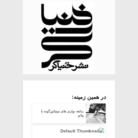
در همین زمینه:
بداهه نوازى هاى مینیاتورگونه با
پیانو