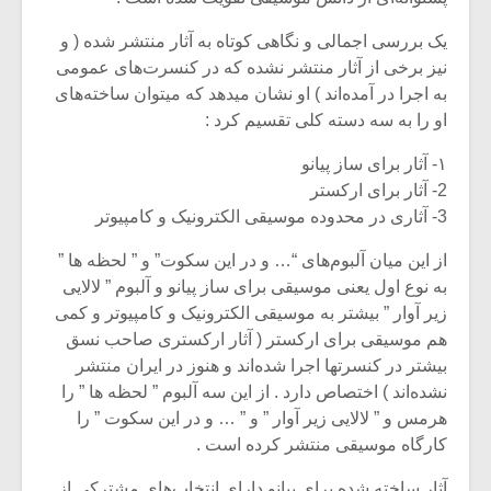
شیش و نیم»
موسیقی فی
برگزار می 
یک بررسی اجمالی و نگاهی کوتاه به آثار منتشر شده ( و
نیز برخی از آثار منتشر نشده که در کنسرت‌های عمومی
اگر نمی توانی
سکانسی به 
مشهورترین باشی،
موسیقی فیلم 
به اجرا در آمده‌اند ) او نشان میدهد که میتوان ساخته‌های
بدنام ترین باش
او را به سه دسته کلی تقسیم کرد :
۱- آثار برای ساز پیانو
2- آثار برای ارکستر
3- آثاری در محدوده موسیقی الکترونیک و کامپیوتر
از این میان آلبوم‌های “… و در این سکوت” و ” لحظه ها ”
به نوع اول یعنی موسیقی برای ساز پیانو و آلبوم ” لالایی
زیر آوار ” بیشتر به موسیقی الکترونیک و کامپیوتر و کمی
هم موسیقی برای ارکستر ( آثار ارکستری صاحب نسق
بیشتر در کنسرتها اجرا شده‌اند و هنوز در ایران منتشر
نشده‌اند ) اختصاص دارد . از این سه آلبوم ” لحظه ها ” را
هرمس و ” لالایی زیر آوار ” و ” … و در این سکوت ” را
کارگاه موسیقی منتشر کرده است .
آثار ساخته شده برای پیانو دارای انتخاب‌های مشترکی از