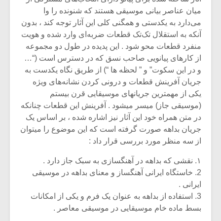
میان عناصر بیانی موسیقی هستند که شنونده را وا
می‌دارد به یکدستی و همگنی کلی این آثار توجه کند ، بدون
آنکه به استقلال تک‌تک قطعات ضربه‌ای وارد شده و هویت
منفرد قطعات محو شود . این پدیده در طول دو مجموعه‌
از کارهای پیانویی صاحب نسق که در دسترس است (“…
و در این سکوت” و ” لحظه ها “) از طریق نگاه یکدست به
جریان آفرینش قطعات و درونی کردن نشانه‌های ویژه
یکی از مهمترین جریانهای موسیقایی قرن بیستم
(موسیقی جاز) میسر میشود . آفرینش این قطعات چنانکه
در متن همراه خود این آثار نیز اشاره شده ، بر اساس یک
جریان بداهه صورت گرفته است که این موضوع را میتوان
از سه منظر مورد بررسی قرار داد :
۱. نقشی که بداهه در آهنگسازی به سبک جاز دارد .
2. خاستگاه ایرانی آهنگساز و معنای بداهه در موسیقی
ایرانی .
3. استفاده از بداهه به عنوان یک فرم و یکی از امکانات
بسط ماده خام موسیقایی در موسیقی معاصر .