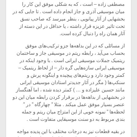
مصطفی زاده – است ، که به شکلی موفق این کار را
میان موسیقی آذری و جاز انجام داده است . تا جایی که در
بخشهایی از آثار پیانویی ، بنظر میرسد که صاحب نسق
تحت تاثیر عزیزه قرار داشته ، یا حداقل در این دسته از
آثار همان راه را دنبال کرده است.
از مسائلی که در این بداهه‌ها جزو ترکیب‌های موفق
بحساب می‌آید ، رابطه ریتم در موسیقی جاز و ساختمان
ریتمیک جملات موسیقی ایرانی است . با وجود اینکه در
موسیقی ایرانی سازه‌هایی گره دار – از لحاظ ریتمیک –
کمتر وجود دارد و ریتم‌های پیچیده و اینگونه پرش‌ و
سنکپ‌ها ( مگر در آثار جدیدتر استادان موسیقی ایرانی
مانند حسین علیزاده و … ) کمتر دیده شده ، اما آهنگساز
در بخشهایی از بداهه‌ها در برقرار کردن رابطه میان این دو
عنصر بسیار موفق عمل میکند . مثلا ” چهارگاه ” در ”
لحظه‌ها ” نمونه خوبی از این امتزاج میان ریتم و جمله
بندی مربوط به دو سنت موسیقایی متفاوت است .
در بقیه قطعات نیز به درجات مختلف با این پدیده مواجه