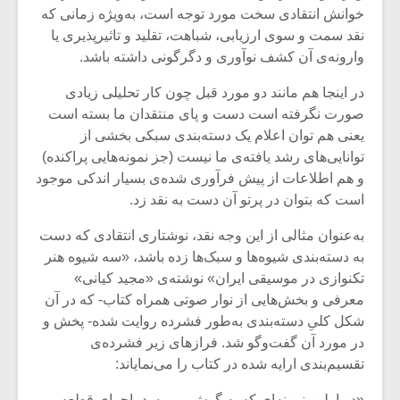
شیش و نیم»
موسیقی فی
خوانش انتقادی سخت مورد توجه است، به‌ویژه زمانی که
برگزار می 
نقد سمت و سوی ارزیابی، شباهت، تقلید و تاثیرپذیری یا
اگر نمی توانی
سکانسی به 
وارونه‌ی آن کشف نوآوری و دگرگونی داشته باشد.
مشهورترین باشی،
موسیقی فیلم 
بدنام ترین باش
در اینجا هم مانند دو مورد قبل چون کار تحلیلی زیادی
صورت نگرفته است دست و پای منتقدان ما بسته است
یعنی هم توان اعلام یک دسته‌بندی سبکی بخشی از
توانایی‌های رشد یافته‌ی ما نیست (جز نمونه‌هایی پراکنده)
و هم اطلاعات از پیش فرآوری شده‌ی بسیار اندکی موجود
است که بتوان در پرتو آن دست به نقد زد.
به‌عنوان مثالی از این وجه نقد، نوشتاری انتقادی که دست
به دسته‌بندی شیوه‌ها و سبک‌ها زده باشد، «سه شیوه‌ هنر
تکنوازی در موسیقی ایران» نوشته‌ی «مجید کیانی»
معرفی و بخش‌هایی از نوار صوتی همراه کتاب- که در آن
شکل کلیِ دسته‌بندی به‌طور فشرده روایت شده- پخش و
در مورد آن گفت‌وگو شد. فرازهای زیر فشرده‌ی
تقسیم‌بندی ارایه شده در کتاب را می‌نمایاند:
«در اولین نمونه‌ای که به گوش می‌رسد، اجرای قطعه