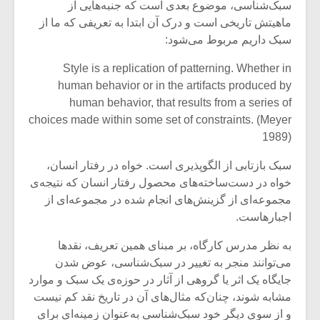
سبک‌شناسی، موضوع بعدی است که جنبه‌هایی از
ماهیتش تاریخی است و درک آن ابتدا به تعریفی که ما از
سبک داریم مربوط می‌شود:
Style is a replication of patterning. Whether in
human behavior or in the artifacts produced by
human behavior, that results from a series of
choices made within some set of constraints. (Meyer
1989)
سبک بازتابی از الگوپذیری است. خواه در رفتار انسان،
خواه در دست‌ساخته‌های محصول رفتار انسان که نتیجه‌ی
مجموعه‌ای از گزینش‌های انجام شده در مجموعه‌ای از
اجبارهاست.
میکلوش روژا
موریس ژار
به نظر مدرس کارگاه، بر مبنای همین تعریف، نقدها
می‌توانند منجر به تغییر در سبک‌شناسی، عوض شدن
جایگاه یک اثر یا گروهی از آثار در حوزه‌ی یک سبک و موارد
یادداشتی بر موسیقی
دوره آموزش
مشابه شوند، چنان‌که مثال‌های آن در تاریخ نقد کم نیست
متن فیلم «متری
موسیقی بر
و از سوی دیگر خود سبک‌شناسی به‌عنوان زمینه‌ای برای