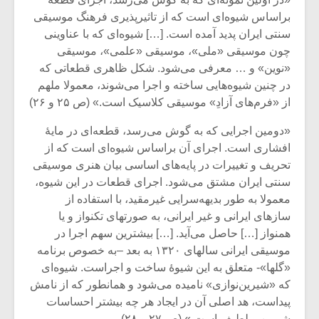
براساس شیوه‌ای است که از تاثیرپذیری فرهنگ موسیقی
سنتی ایران پدید آمده است. […] شیوه‌ای که با عناوینی
چون موسیقی «ملی»، موسیقی «علمی»، موسیقی
«نوین» و … معرفی می‌شود. شکل ظاهری قطعاتی که
در چنین شیوه‌هایی ساخته و اجرا می‌شوند، معمولا ملهم
از «فرم‌های آزادِ» موسیقی کلاسیک است.» (ص ۲۵ و ۲۶)
«دومین اجرایی که به گوش می‌رسد، قطعه‌ای در مایۀ
افشاری است. اجرای آن براساس شیوه‌ای است که از
تحریف و تغییرات در پایه‌های اساسی بیان هنری موسیقی
سنتی ایران مشتق می‌شود. اجرای قطعات در این شیوه،
معمولا به طور بدیهه‌سرایی غیرمقید، با استفاده از
سازهای ایرانی و غیر ایرانی، به صورتهای تکنواز و یا
همنواز […] حاصل می‌آید. […] بیشترین سهم اجرا در
موسیقی ایرانی سالهای ۱۳۲۰ به بعد –به خصوص برنامه
«گلها»- متعلق به این شیوۀ ساخت و اجراست. شیوه‌ای
که «شیرین‌نوازی» نامیده می‌شود و همانطور که از نامش
پیداست، هد اصلی آن در ایجاد هر چه بیشتر احساسات
شیرین و لطیف است.» (ص ۲۷ و ۲۸)