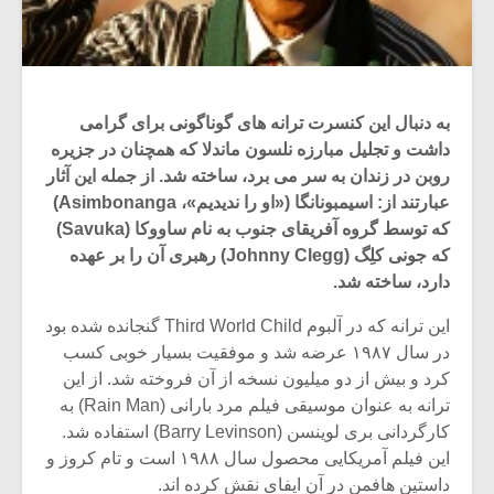
به دنبال این کنسرت ترانه های گوناگونی برای گرامی
داشت و تجلیل مبارزه نلسون ماندلا که همچنان در جزیره
روبن در زندان به سر می برد، ساخته شد. از جمله این آثار
عبارتند از: اسیمبونانگا («او را ندیدیم»، Asimbonanga)
که توسط گروه آفریقای جنوب به نام ساووکا (Savuka)
که جونی کلِگ (Johnny Clegg) رهبری آن را بر عهده
دارد، ساخته شد.
این ترانه که در آلبوم Third World Child گنجانده شده بود
در سال ۱۹۸۷ عرضه شد و موفقیت بسیار خوبی کسب
کرد و بیش از دو میلیون نسخه از آن فروخته شد. از این
ترانه به عنوان موسیقی فیلم مرد بارانی (Rain Man) به
کارگردانی بری لوینسن (Barry Levinson) استفاده شد.
این فیلم آمریکایی محصول سال ۱۹۸۸ است و تام کروز و
داستین هافمن در آن ایفای نقش کرده اند.