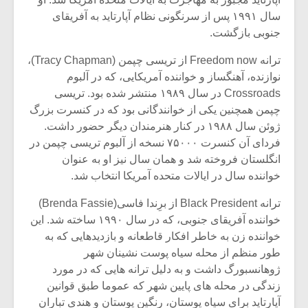
شیش و نیم»
موسیقی فی
برگزار می 
سال ۱۹۹۱ پس از سرنگونی نظام آپارتاید به آفریقای
جنوبی بازگشت.
اگر نمی توانی
سکانسی به 
مشهورترین باشی،
موسیقی فیلم 
ترانه Freedom now از تریسی چپمن (Tracy Chapman)،
بدنام ترین باش
نوازنده، آهنگساز و خواننده آمریکایی، که در آلبوم
Crossroads در سال ۱۹۸۹ منتشر شده بود. تریسی
چپمن همچنین یکی از خوانندگانی بود که در کنسرت بزرگ
ژوئن سال ۱۹۸۸ در کنار هنرمندان دیگر حضور داشت.
فردای آن کنسرت ۷۵۰۰۰ نسخه از آلبوم تریسی چپمن در
انگلستان فروخته شد و همان سال نیز او به عنوان
خواننده سال در ایالات متحده آمریکا انتخاب شد.
ترانه Black President از برِندا فاسی(Brenda Fassie)
خواننده آفریقای جنوبی، که در سال ۱۹۹۰ ساخته شد. این
خواننده زن به خاطر افکار قاطعانه و بازدیدهایی که به
طور منظم از محله سیاه پوست نشینان شهر
ژوهانسبورگ داشت و به دلیل ترانه هایی که در مورد
زندگی در محله های پایین شهر که عموما طبق قوانین
آپارتاید برای سیاه پوستان، رنگین پوستان و هندی تباران