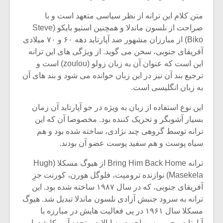
متن کلام این ترانه از نظر سیاسی متعهد است و با
صراحت از نلسون ماندلا و همچنین استیو بایکو (Steve
Biko) از مبارزان مشهور ضد آپارتاید دهه ۶۰ و ۷۰ میلادی
آفریقای جنوبی، سخن می گوید. از ویژگی های این ترانه
این است که عنوان آن به زبان زولو (zoulou) است و
ترجیع بند آن نیز در این زبان خوانده می شود و بند های آن
به زبان انگلیسی است.
این نوع استفاده از زبان به ویژه در جو آپارتاید آن زمان
بسیار آشوبگر و تحریک کننده بود. مخصوصا آن که این
ترانه توسط گروهی چند نژادی، ساخته شده بود و هم
سیاه پوست و هم سفید پوست عضو آن بودند.
میکلوش روژا
موریس ژار
ترانه Bring Him Back Home از هیوگ مسکلا (Hugh
Masekela) نوازنده ترومپت، فلوگل هورن، کورنت جزِ
آفریقای جنوبی، که در سال ۱۹۸۷ ساخته شده بود. این
ترانه به سرود جنبش آزادی نلسون ماندلا تبدیل شد. هیوگ
یادداشتی بر موسیقی
دوره آموزش
مسکلا سال ۱۹۶۱ در پی فعالیت هایش در مبارزه با
متن فیلم «متری
موسیقی بر
آپارتاید مجبور به مهاجرت به ایالات متحده آمریکا شد. او