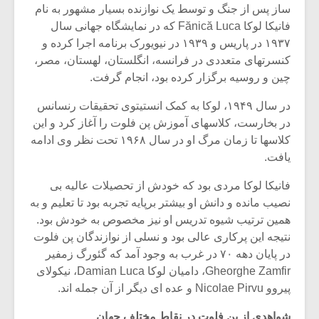
ساز پس از جنگ و توسط یک نوازنده بسیار مشهور به نام
فانیکا لوکا Fănică Luca که در نمایشگاه جهانی سال
۱۹۳۷ در پاریس و ۱۹۳۹ در نیویورک برنامه اجرا کرده و
کنسرتهای متعددی در فرانسه، انگلستان، لهستان، مصر،
چین و روسیه برگزار کرده بود، انجام گرفت.
در سال ۱۹۴۹، لوکا به کمک انستیتوی تحقیقات رنسانس
در بخارست، کلاسهای آموزش پن فلوت را آغاز کرد و این
کلاسها تا زمان مرگ او در سال ۱۹۶۸ تحت نظر وی ادامه
یافت.
فانیکا لوکا مردی بود که خودش از تحصیلات عالیه بی
نصیب مانده و دانش او بیشتر برپایه تجربه بود تا تعلیم و به
همین ترتیب شیوه تدریس او نیز مخصوص به خودش بود.
میکلوش روژا
موریس ژار
نتیجه این پرکاری عالی بود و نسلی از نوازندگان پن فلوت
در پایان دهه ۷۰ در غرب به وجود آمد که گئورگ زمفیر
Gheorghe Zamfir، دامیان لوکا Damian Luca، نیکولای
پیروو Nicolae Pirvu و عده ای دیگر از آن جمله اند.
یادداشتی بر موسیقی
دوره آموزش
متن فیلم «متری
موسیقی بر
شواهدی از پن فلوت در نقاط مختلف جهان