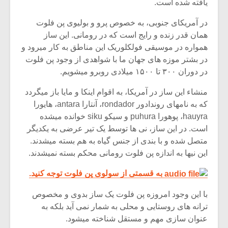
یافته شده است.
در آمریکای جنوبی، به خصوص پرو و بولیوی پن فلوت
همان قدر زنده و رایج است که در رومانی. این ساز
همواره در موسیقی فولکلوریک این مناطق به کار میرود و
در بشتر موزه های جهان ما با شواهدی از وجود پن فلوت
در دوران ۳۰۰ تا ۱۵۰۰ میلادی روبرو میشویم.
منشاء این ساز در آمریکا، به اقوام اینکا و مایا باز میگردد
که به نامهای روندادور rondador، آنتارا antara، هایورا
hauyra، پوهورا puhura و سیکو siku خوانده میشده
است. در این ساز، نی ها توسط یک تیر عرضی به یکدیگر
متصل شده و با بندی از جنس گیاه به هم بسته میشدند.
این نیها به اندازه پن فلوت رومانی محکم بسته نمیشدند.
به قسمتی از سولوی پن فلوت توجه کنید.
با این وجود امروزه پن فلوت یک ساز بدوی و مخصوص
ترانه های روستایی و محلی به شمار نمی آید بلکه به
عنوان سازی مهم و مستقل شناخته میشود.