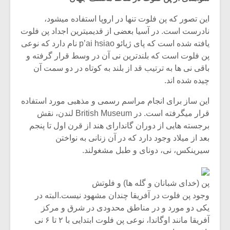
شیش و نیم»
موسیقی فی
برگزار می 
این تصور که پن فلوت تنها در اروپا استفاده میشود،
نادرست است. در آسیا بعضی از قدیمیترین اجداد پن فلوت
اگر نمی توانی
سکانسی به 
مشهورترین باشی،
موسیقی فیلم 
یافته شده است که پای ژیائو p’ai hsiao نام دارد که نوعی
بدنام ترین باش
پن فلوت است که بلندترین نی آن در وسط قرار گرفته و
باقی نی ها به ترتیب قد از بلند به کوتاه در دو سمت آن
چیده شده اند.
این ساز برای انجام مراسم رسمی و مذهبی مورد استفاده
قرار میگرفته است. در British Museum لندن، نقش
برجسته هایی از دوران گاندارای هند از قرن اول تا پنجم
بعد از میلاد وجود دارد که در آن زنانی به نواختن
سیرینکس، نی، دونای و طبل مشغولند.
پن (خدای شبانان و گله ها) و فلوتش
وجود پن فلوت در آفریقا چندان مشهود نیست.البته در
یکی دو مورد و در مناطق محدودی در شرق و مرکز
آفریقا مانند اوگاندا، نوعی پن فلوت ابتدایی با ۲ تا ۶ نی