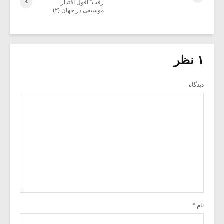
رفت” افول اقتدار
موسیقی در جهان (۲)
۱ نظر
دیدگاه
نام
*