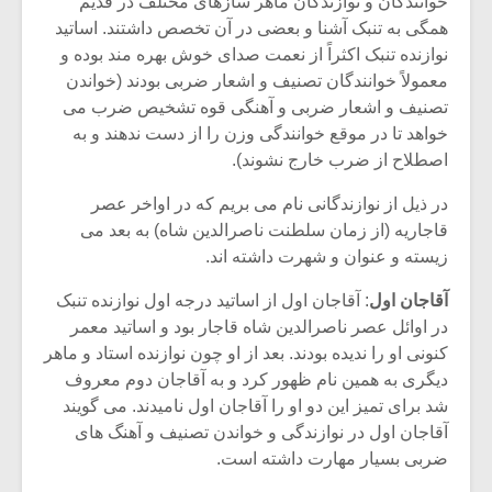
خوانندگان و نوازندگان ماهر سازهای مختلف در قدیم
همگی به تنبک آشنا و بعضی در آن تخصص داشتند. اساتید
نوازنده تنبک اکثراً از نعمت صدای خوش بهره مند بوده و
معمولاً خوانندگان تصنیف و اشعار ضربی بودند (خواندن
تصنیف و اشعار ضربی و آهنگی قوه تشخیص ضرب می
خواهد تا در موقع خوانندگی وزن را از دست ندهند و به
اصطلاح از ضرب خارج نشوند).
در ذیل از نوازندگانی نام می بریم که در اواخر عصر
قاجاریه (از زمان سلطنت ناصرالدین شاه) به بعد می
زیسته و عنوان و شهرت داشته اند.
آقاجان اول
: آقاجان اول از اساتید درجه اول نوازنده تنبک
در اوائل عصر ناصرالدین شاه قاجار بود و اساتید معمر
میکلوش روژا
موریس ژار
کنونی او را ندیده بودند. بعد از او چون نوازنده استاد و ماهر
دیگری به همین نام ظهور کرد و به آقاجان دوم معروف
شد برای تمیز این دو او را آقاجان اول نامیدند. می گویند
آقاجان اول در نوازندگی و خواندن تصنیف و آهنگ های
یادداشتی بر موسیقی
دوره آموزش
ضربی بسیار مهارت داشته است.
متن فیلم «متری
موسیقی بر