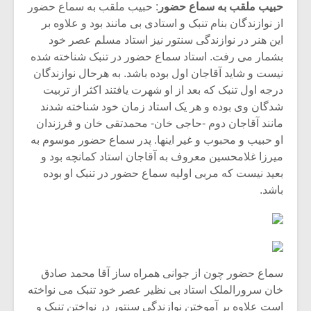
شیش و نیم»
موسیقی فی
حبیب ملقب به سماع حضور
: حبیب ملقب به سماع حضور
برگزار می 
از نوازندگان بنام تنبک و استادی بی مانند بود و علاوه بر
این هنر در نوازندگی سنتور نیز استاد مسلم عصر خود
اگر نمی توانی
سکانسی به 
بشمار می رفت. استاد سماع حضور در تنبک شناخته شده
مشهورترین باشی،
موسیقی فیلم 
بدنام ترین باش
نیست و شاید آقاجان اول بوده باشد. به هرحال نوازندگان
درجه اول تنبک که بعد از او شهرت یافتند اکثر از تربیت
شدگان وی بوده و هر یک استاد زمان خود شناخته شدند
مانند آقاجان دوم -حاجی خان- محمدتقی خان و فرزندان
او حبیب و محبوب و غیر اینها. پدر سماع حضور موسوم به
میرزا غلامحسین معروف به آقاجان استاد کمانچه بود و
بعید نیست که مربی اولیه سماع حضور در تنبک او بوده
باشد.
سماع حضور چون از جوانی همراه ساز آقا محمد صادق
خان سرورالملک استاد بی نظیر عصر خود تنبک می نواخته
است علاوه بر آموختن نوازندگی سنتور در نواختن تنبک و