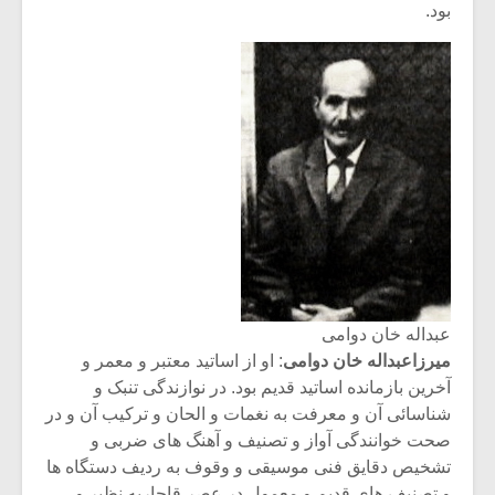
بود.
عبداله خان دوامی
میکلوش روژا
موریس ژار
میرزاعبداله خان دوامی
: او از اساتید معتبر و معمر و
آخرین بازمانده اساتید قدیم بود. در نوازندگی تنبک و
شناسائی آن و معرفت به نغمات و الحان و ترکیب آن و در
صحت خوانندگی آواز و تصنیف و آهنگ های ضربی و
یادداشتی بر موسیقی
دوره آموزش
تشخیص دقایق فنی موسیقی و وقوف به ردیف دستگاه ها
متن فیلم «متری
موسیقی بر
و تصنیف های قدیم و معمول در عصر قاجاریه نظیر و