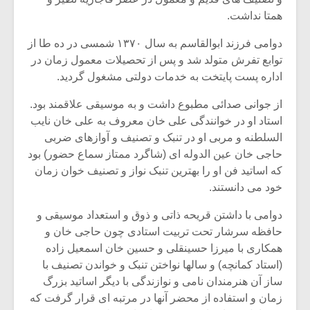
شیش و نیم»
موسیقی فی
برگزار می 
همتا نداشت.
اگر نمی توانی
سکانسی به 
دوامی فرزند ابوالقاسم به سال ۱۳۷۰ شمسی در ده طا از
مشهورترین باشی،
موسیقی فیلم 
توابع تفرش متولد شد و پس از تحصیلات معمول زمان در
بدنام ترین باش
اداره پست پایتخت به خدمات دولتی مشغول گردید.
از جوانی صدائی مطبوع داشت و به موسیقی علاقمند بود.
استاد او در خوانندگی علی خان معروف به علی خان نایب
السلطنه و مربی او در تنبک و تصنیف و آوازهای ضربی
حاجی خان عین الدوله ای (شاگرد ممتاز سماع حضور) بود
که اساتید فن او را بهترین تنبک نواز و تصنیف خوان زمان
خود می دانستند.
دوامی با داشتن قریحه ذاتی و ذوق و استعداد موسیقی و
حافظه سرشار تحت تربیت استادی چون حاجی خان و
همکاری با میرزا حسینقلی و حسین خان اسمعیل زاده
(استاد کمانچه) و سالها نواختن تنبک و خواندن تصنیف با
ساز آن هنرمندان نامی و نوازندگی با دیگر اساتید بزرگ
زمان و استفاده از محضر آنها در مرتبه ای قرار گرفت که