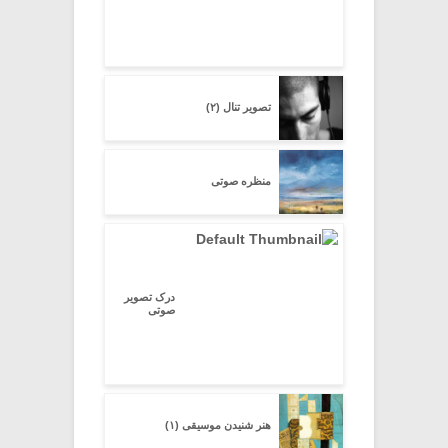
تصویر تنال (۲)
منظره صوتی
درک تصویر
صوتی
هنر شنیدن موسیقی (۱)