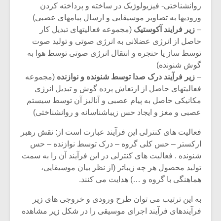
روانشناختی- فیزیولوژیک در ساخته و پرداخته کردن
ورودیها به تصاویر موسیقایی و ارسال پیامهای عصبی)
–
زیر فرایند آکوستیک
(مجموعه فعالیتهای تبدیل کار
حاصل از انرژی عضلانی به انرژی صوتی و تولید صوت
توسط ساز یا حنجره و انتقال انرژی صوتی توسط هوا به
گوش شنونده)
–
زیر فرآیند درک صدا توسط شنونده و نوازنده
(مجموعه
فعالیتهای حاصل از ارتعاش پرده گوش و تبدیل انرژی
مکانیکی حاصل به پیام عصبی و آنالیز آن توسط سیستم
عصبی و مغز و ایجاد حس زیباشناسانه و روانشناختی)
فعالیت های کنترلی این فرآیند عبارت است از: نقش رهبر
ارکستر – حس کلی گروه – درک توسط نوازنده – حس
شنونده . فعالیت های کنترلی در این فرآیند آن را به سمت
تولید محصول هر چه زیباتر (از نظر بیان موسیقایی،
هماهنگی با گروه و …) هدایت می کنند.
به این ترتیب می توان طرح ورودی و خروجی های زیر
فرآیندهای فرآیند اجرای موسیقی را در شکل زیر مشاهده