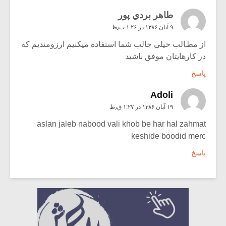
طاهر بردي پور
۹ آبان ۱۳۸۶ در ۱:۲۶ ب٫ظ
از مطالب خیلی جالب شما استفاده میکنیم ارزومندیم که
در کارهایتان موفق باشید
پاسخ
Adoli
۱۹ آبان ۱۳۸۶ در ۱:۲۷ ق٫ظ
aslan jaleb nabood vali khob be har hal zahmat
keshide boodid merc
پاسخ