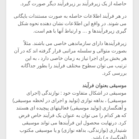
شیش و نیم»
موسیقی فی
حاصله از یک زیرفرآیند بر زیرفرآیند دیگر صورت گیرد.
برگزار می 
در هر فرآیند اطلاعات حاصله به صورت مستندات بایگانی
اگر نمی توانی
سکانسی به 
می شوند. در واقع این اطلاعات نشان دهنده نحوه شکل
مشهورترین باشی،
موسیقی فیلم 
گیری زیرفرآیندها و … و ارتباط آنها با هم است.
بدنام ترین باش
زیرفرآیندها دارای سازماندهی خاصی می باشند. مثلاً
بصورت متوالی و سلسله مراتبی قرار گرفته اند که در آن
هر بخش برای اجرا نیاز به زمان خاصی دارد ، به این
ترتیب می توان سطوح مختلف فرآیند را بطور جداگانه
بررسی کرد.
موسیقی بعنوان فرآیند
موسیقی در اشکال متفاوت خود : نوازندگی (اجرای
موسیقی) ، بداهه نوازی (تولید و اجرای در لحظه موسیقی)
و آهنگسازی (تولید موسیقی) فعالیتهای پیچیده ای هستند
که هر کدام را می توان به عنوان یک فرآیند خاص فرض
کرد. درنهایت محصول این فرآیندها می تواند موسیقی
شنیداری (نوازندگی، بداهه نوازی) و یا موسیقی مکتوب
(آهنگسازی) باشد.