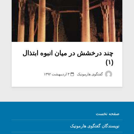
چند درخشش در میان انبوه ابتذال
(۱)
گفتگوی هارمونیک
۳ اردیبهشت ۱۳۹۲
صفحه نخست
نویسندگان گفتگوی هارمونیک