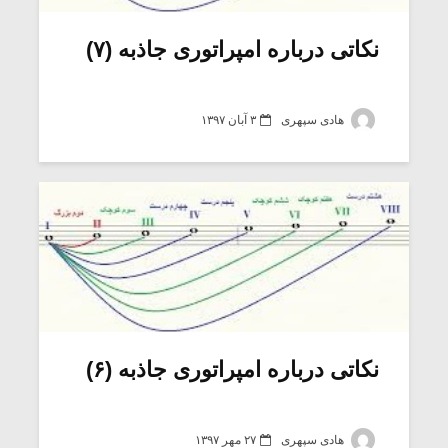
نکاتی درباره امپراتوری جاذبه (۷)
هادی سپهری
۳ آبان ۱۳۹۷
میکلوش روژا
موریس ژار
نکاتی درباره امپراتوری جاذبه (۶)
یادداشتی بر موسیقی
دوره آموزش
متن فیلم «متری
موسیقی بر
هادی سپهری
۲۷ مهر ۱۳۹۷