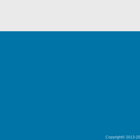
Copyright© 2013-202
میکلوش روژا
موریس ژار