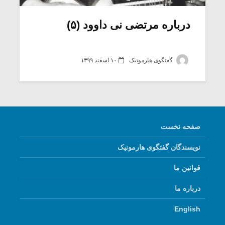
درباره مرتضی نی داوود (۵)
گفتگوی هارمونیک
۱۰ اسفند ۱۳۹۹
صفحه نخست
نویسندگان گفتگوی هارمونیک
میکلوش روژا
موریس ژار
قوانین ما
درباره ما
یادداشتی بر موسیقی
دوره آموزش
English
متن فیلم «متری
موسیقی بر