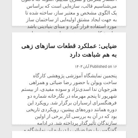
شویم:
می‌شناسیم قالب، سازه‌ایی است که براساس
یک الگوی مشخص و معتبر ساز، ساخته شده تا
CONTINUE READING
به جهت ایجاد مشتق اولیه‌ایی از ساختمان ساز
مورد استفاده قرار گیرد و مبنای بنیادینی باشد
برای شکل‌دهی، پیوستن و ساختِ قسمت‌های
دیگر و همچنین اتصال آن‌ها به یکدیگر به نحوی
ضیایی: عملکرد قطعات ساز‌های زهی
که ترجیحاً تحت چهارچوب و معیار ثابت سازه
توصیف شده باشد.
به هم شباهت دارد
CONTINUE READING
Published on ۱۶ آبان ۱۴۰۳
پنجمین نمایشگاه آموزشی پژوهشی کارگاه
ساخت ویولن با حضور رضا ضیائی و همراهی
هنرجویان ندا اسدی‌نژاد و سوده مفیدی، از بیستم
شهریور تا پنجم مهرماه در نگارخانه شماره دو
فرهنگسرای ارسباران برگزار شد. رویکرد این
دوره همانند دوره‌های پیشین، رویکردی تاریخی
بود که در آن به بررسی آثار برخی از اولین
سازندگان تأثیرگذار پرداخته شد. در ادامه
گفتگویی با رضا ضیائی را درباره این نمایشگاه و
طرح جدید او برای طراحی قالب ویولن