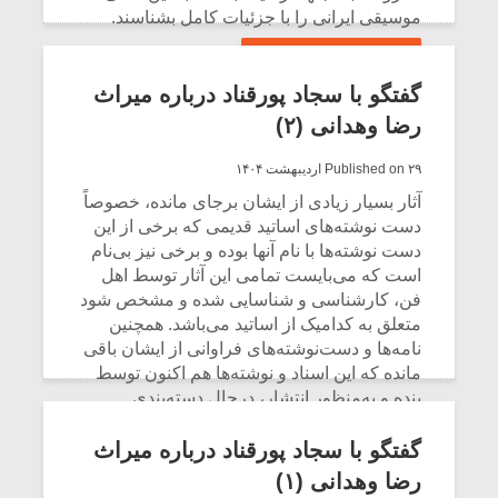
موسیقی ایرانی را با جزئیات کامل بشناسند.
CONTINUE READING
گفتگو با سجاد پورقناد درباره میراث
رضا وهدانی (۲)
Published on ۲۹ اردیبهشت ۱۴۰۴
آثار بسیار زیادی از ایشان برجای مانده، خصوصاً
دست نوشته‌های اساتید قدیمی که برخی از این
دست نوشته‌ها با نام آنها بوده و برخی نیز بی‌نام
است که می‌بایست تمامی این آثار توسط اهل
فن، کارشناسی و شناسایی شده و مشخص شود
متعلق به کدامیک از اساتید می‌باشد. همچنین
میکلوش روژا
موریس ژار
نامه‌ها و دست‌نوشته‌های فراوانی از ایشان باقی
مانده که این اسناد و نوشته‌ها هم اکنون توسط
بنده و به‌منظور انتشار، درحال دسته‌بندی
می‌باشد.
گفتگو با سجاد پورقناد درباره میراث
یادداشتی بر موسیقی
دوره آموزش
CONTINUE READING
رضا وهدانی (۱)
متن فیلم «متری
موسیقی بر