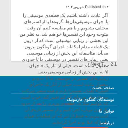
CONTINUE READING
Published on ۴ شهریور ۱۴۰۲
اگر عادت داشته باشیم یک قطعه‌ی موسیقی را
با اجرای موسیقی‌دان‌ها، گروه‌ها یا ارکسترهای
مختلف بشنویم و با هم مقایسه کنیم آن وقت
متوجه وجود این تفسیرها خواهیم شد. به نظر من
این بخشی از زیبایی موسیقی است که از درون
یک قطعه مدام امکانات اجرای گوناگون بیرون
می‌آید. متاسفانه این بخش از زیبایی موسیقی
یعنی زیبایی‌های تفسیر در موسیقی ما تا حدودی
Posts
Next
7
…
2
1
مغفول مانده است. خیلی از آثار یک «اجرای
ا۹انه این بخش از زیبایی موسیقی یعنی
navigation
زیبایی‌های تفسیر در موسیقی ما تا حدودی
مغفول مانده است. خیلی از آثار یک «اجرای
صفحه نخست
اصلی» (همان تفسیر) دارند و همه سعی می‌کنند
مث۸ه نظر من باید کم کم تغییر کند. خوب است
نویسندگان گفتگوی هارمونیک
که بتوانیم مثلا یک قطعه‌ی وزیری را بعد از حدود
یک قرن دوباره اجرا کنیم و از تفسیر تازه‌ی آن
قوانین ما
لذت ببریم نه فقط از این که آن قطعه را همان
طور که قبلا بوده اجرا کرده‌ایم.
درباره ما