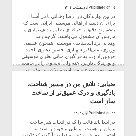
شیش و نیم»
موسیقی فی
برگزار می 
Published on ۲۵ اردیبهشت ۱۴۰۴
در بین نوازندگان تار، رضا وهدانی نامی آشنا
اگر نمی توانی
سکانسی به 
برای آن دسته از اهالی موسیقی ایرانی است که
مشهورترین باشی،
موسیقی فیلم 
به‌صورت دقیق و حرفه‌ای به امر ردیف نوازی و
بدنام ترین باش
تدریس آن مشغول می باشند. اگرچه رضا
وهدانی نزد اساتید بنام موسیقی همچون علینقی
وزیری، علی‌اکبر شهنازی، حسین دهلوی، احمد
فروتن‌راد و… به فراگیری مبانی نظری موسیقی
و نوازندگی تار پرداخته ولی آنچه وی را در جامعه
موسیقی مطرح نموده است، تلاش بی وقفه در
مطالعه، ثبت و ضبط و نیز آموزش ردیف
موسیقی ایرانی در طول عمر پربار هنری ایشان
ضیایی: تلاش من در مسیر شناخت،
بوده است. به تازگی خانواده استاد رضا وهدانی
یادگیری و درک عمیق‌تر از ساخت
تصمیم گرفته‌اند آثاری که از ایشان به یادگار
ساز است
مانده را به دست اهل هنر و موسیقی سپرده تا
در دسترس علاقمندان به موسیقی ایرانی قرار
Published on ۲۲ آبان ۱۴۰۳
گیرد. در این رابطه با سجاد پورقناد موسیقیدان،
در ابتدا باید قالب را که در ادبیات هنر ساخت
مدرس دانشگاه و پژوهشگر موسیقی گفتگویی
ویولن از اهمیت ویژه‌ایی برخوردار است به
ترتیب دادیم تا بیشتر از جزئیات این اقدام آگاه
اختصار معرفی و تشریح نماییم؛ آنگونه که تاکنون