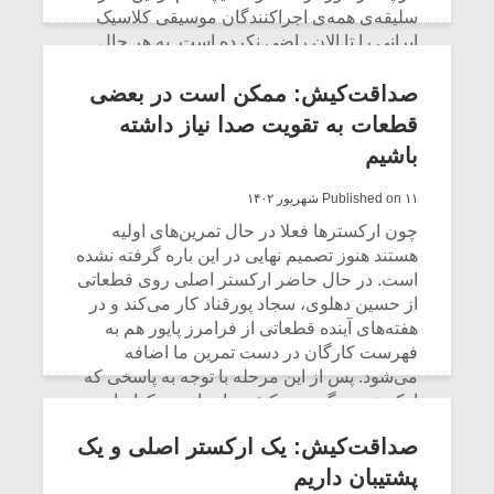
سلیقه‌ی همه‌ی اجراکنندگان موسیقی کلاسیک
ایرانی را تا الان راضی نکرده است. به هر حال
من شخصا سلیقه‌ی گشوده‌ای دارم و مخالفتی
نمی‌بینم برای استفاده از آنها.
صداقت‌کیش: ممکن است در بعضی
قطعات به تقویت صدا نیاز داشته
CONTINUE READING
باشیم
Published on ۱۱ شهریور ۱۴۰۲
چون ارکسترها فعلا در حال تمرین‌های اولیه
هستند هنوز تصمیم نهایی در این باره گرفته نشده
است. در حال حاضر ارکستر اصلی روی قطعاتی
از حسین دهلوی، سجاد پورقناد کار می‌کند و در
هفته‌های آینده قطعاتی از فرامرز پایور هم به
فهرست کارگان در دست تمرین ما اضافه
می‌شود. پس از این مرحله با توجه به پاسخی که
ارکستر می‌گیریم و کیفیت اجرای هر کدام از
قطعات می‌توانیم تصمیم بگیریم چه نوع
صداقت‌کیش: یک ارکستر اصلی و یک
برنامه‌ای را تثبیت و در نهایت برای اولین کنسرت
اجرا کنیم.
پشتیبان داریم