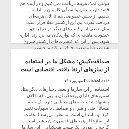
دولتی کمک هزینه دریافت نمی‌کنیم و در آینده هم
قصد داریم بدون وابستگی کارمان را ادامه
بدهیم. از بخش خصوصی هم تا الان هزینه‌ای
دریافت نکرده‌ایم. این ارکستر فعلا قرار است
مثل بعضی از ارکسترهای دیگر در دنیا با حق
عضویت ماهانه‌ای که نوازندگان می‌پردازند، اداره
شود. پس از این که کنسرت‌های ارکستر شروع
شد طبیعتا وضعیت فرق می‌کند و بخشی از
درآمد احتمالی ارکستر برای هزینه‌های جاری
ذخیره می‌‎شود. یا ممکن است در جریان اجراها
صداقت‌کیش: مشکل ما در استفاده
بتوانیم حامی مالی برای کارهای ارکستر پیدا
از سازهای ارتقا یافته، اقتصادی است
کنیم و بخشی از هزینه‌های آینده را از این راه
تامین کنیم. این رویکرد به ارکستر کمک می‌کند
Published on ۱۹ شهریور ۱۴۰۲
که بتواند تا حد ممکن استقلال هنری و اجرایی
استفاده از این سازها و بعضی سازهای دیگر مثل
خودش را حفظ بکند.
سنتورهای دارای پرده‌گردان یا ریل، که تا الان
پیشنهاد شده جنبه‌های مختلفی دارد. یک جنبه
CONTINUE READING
مسائل فنی و هنری و صدادهی یا سهولت تغییر
کوک و مانند آن است. به نظر می‌رسد امکانات
این سازها از همتاهای قدیمی‌شان بیشتر است.
گرچه در مورد رنگ صوت هیچکدام از این سازها