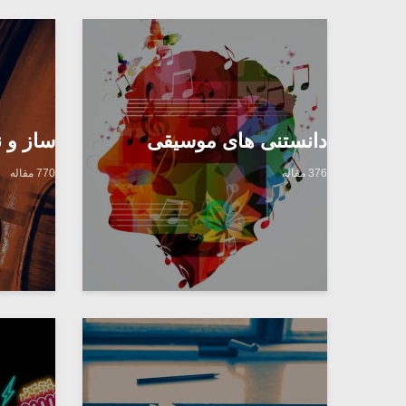
دانستنی های موسیقی
ساز و ن
376 مقاله
770 مقاله