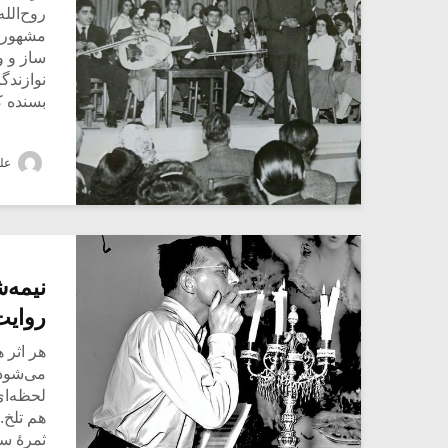
روح‌الل
مشهور 
ساز و و
نوازندگ
بسنده کر
علی
​نیمه
روایت 
​هر اثر
می‌شود، 
لحظه‌ا
هم تلخ.
ثمرۀ سال