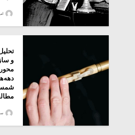
امی
تحلیل
و ساز
محوری
دهه‌ه
شمسی 
مطالع
سجا