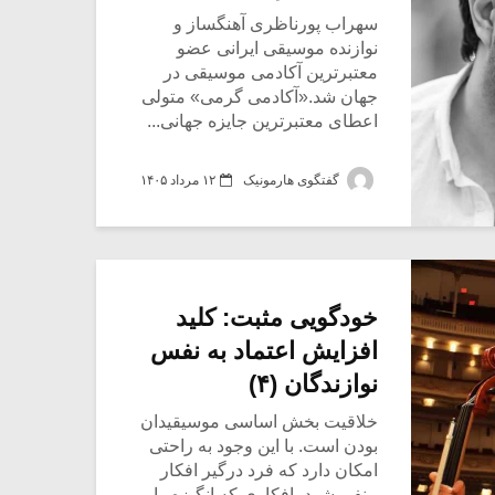
سهراب پورناظری آهنگساز و
نوازنده موسیقی ایرانی عضو
معتبرترین آکادمی موسیقی در
جهان شد.«آکادمی گرمی» متولی
یادداشتی بر موسیقی
دوره آموزشی «
اعطای معتبرترین جایزه جهانی...
متن فیلم «متری
موسیقی برای
شیش و نیم»
موسیقی فیلم»
برگزار می شود
گفتگوی هارمونیک
۱۲ مرداد ۱۴۰۵
اگر نمی توانی
سکانسی به نام
مشهورترین باشی،
موسیقی فیلم (۲)
بدنام ترین باش
خودگویی مثبت: کلید
افزایش اعتماد به نفس
نوازندگان (۴)
خلاقیت بخش اساسی موسیقیدان
بودن است. با این وجود به راحتی
امکان دارد که فرد درگیر افکار
منفی شود، افکاری که انگیزه را...