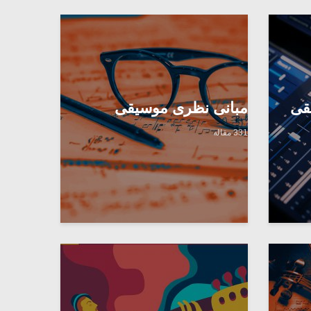
قی
مبانی نظری موسیقی
331 مقاله