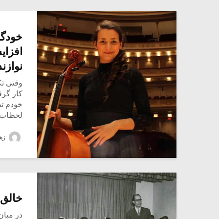
خودگو
افزای
نوازندگ
وقتی تک
کار گرفت
خودم تط
لحظات خ
زهر
خالق 
در میان