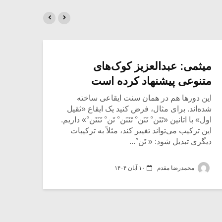
میثمی: عبدالعزیز کوک‌های
میث
متنوعی پیشنهاد کرده است
موس
دور
این دورها هم در همان سنت ایقاعی ساخته
شده‌اند. برای مثال، فرض کنید یک ایقاع «ثقیل
اول» با اتانين «تَنَن° تَنَن° تَنَنَن° تَن° تَنَنَن°» داریم.
این ترکیب می‌تواند تغییر کند، مثلاً به ترکيبات
ديگری تبديل شود: « تَن°...
محمدرضا مقدم
۱۰ آبان ۱۴۰۴