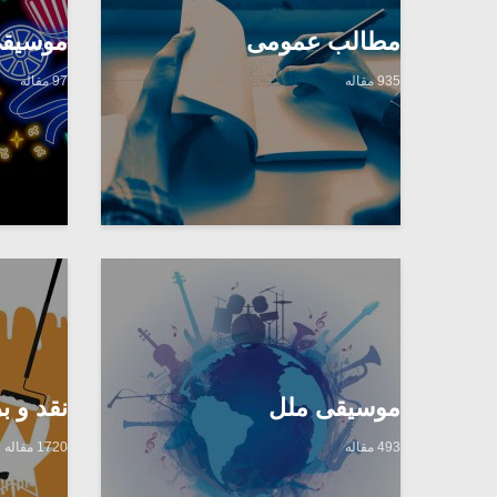
مطالب عمومی
موسیقی
935 مقاله
97 مقاله
موسیقی ملل
نقد و 
493 مقاله
1720 مقاله