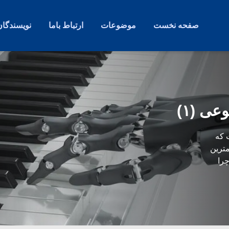
صفحه نخست
موضوعات
ارتباط باما
نویسندگان
ی (۱)
 که
مترین
را