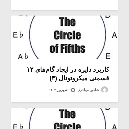
شیش و نیم»
موسیقی فی
برگزار می 
اگر نمی توانی
سکانسی به 
مشهورترین باشی،
موسیقی فیلم 
بدنام ترین باش
کاربرد دایره در ایجاد گام‌های ۱۲
قسمتی میکروتونال (۳)
شاهین مهاجری
۹ شهریور ۱۴۰۴