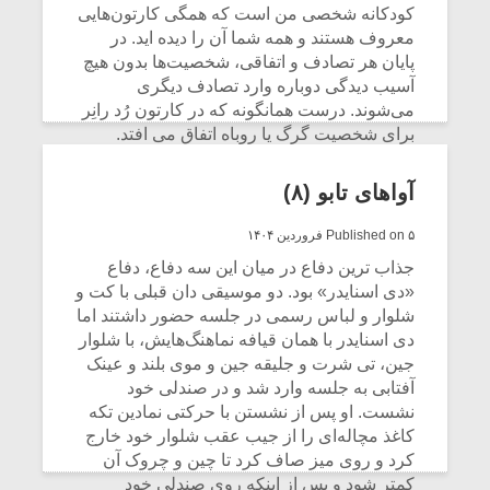
کودکانه شخصی من است که همگی کارتون‌هایی
معروف هستند و همه شما آن را دیده اید. در
پایان هر تصادف و اتفاقی، شخصیت‌ها بدون هیچ
آسیب دیدگی دوباره وارد تصادف دیگری
می‌شوند. درست همانگونه که در کارتون رُد رانِر
برای شخصیت گرگ یا روباه اتفاق می افتد.
CONTINUE READING
آواهای تابو (۸)
Published on ۵ فروردین ۱۴۰۴
جذاب ترین دفاع در میان این سه دفاع، دفاع
«دی اسنایدر» بود. دو موسیقی دان قبلی با کت و
شلوار و لباس رسمی در جلسه حضور داشتند اما
میکلوش روژا
دی اسنایدر با همان قیافه نماهنگ‌هایش، با شلوار
موریس ژار
جین، تی شرت و جلیقه جین و موی بلند و عینک
آفتابی به جلسه وارد شد و در صندلی خود
نشست. او پس از نشستن با حرکتی نمادین تکه
کاغذ مچاله‌ای را از جیب عقب شلوار خود خارج
یادداشتی بر موسیقی
دوره آموزش
کرد و روی میز صاف کرد تا چین و چروک آن
متن فیلم «متری
موسیقی بر
کمتر شود و پس از اینکه روی صندلی خود