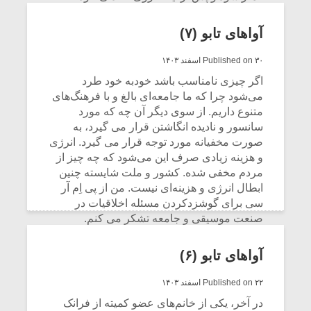
شیش و نیم»
موسیقی فی
مستقر شد بلافاصله نام خود را هجا کرد و متن
برگزار می 
بیانیه خود را خواند.
آواهای تابو (۷)
اگر نمی توانی
سکانسی به 
CONTINUE READING
مشهورترین باشی،
موسیقی فیلم 
Published on ۳۰ اسفند ۱۴۰۳
بدنام ترین باش
اگر چیزی نامناسب باشد خودبه خود طرد
می‌شود چرا که ما جامعه‌ای بالغ و با فرهنگ‌های
متنوع داریم. از سوی دیگر آن چه که مورد
سانسور و نادیده انگاشتن قرار می گیرد، به
صورت مخفیانه مورد توجه قرار می گیرد. انرژی
و هزینه زیادی صرف این می‌شود که چه چیز از
مردم مخفی شده. کشور و ملت شایسته چنین
ابطال انرژی و هزینه‌ای نیست. من از پی اِم آر
سی برای گوشزدکردن مسئله اخلاقیات در
صنعت موسیقی و جامعه تشکر می کنم.
CONTINUE READING
آواهای تابو (۶)
Published on ۲۲ اسفند ۱۴۰۳
در آخر، یکی از خانم‌های عضو کمیته از فرانک