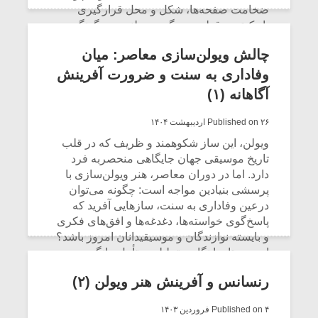
شیش و نیم»
موسیقی فی
ضخامت صفحه‌ها، شکل و محل قرارگیری
برگزار می 
باریک‌ترین قطعه، همگی در طنین و چگونگی
نهایی آن دخیل‌اند.
اگر نمی توانی
سکانسی به 
چالش ویولن‌سازی معاصر: میان
مشهورترین باشی،
موسیقی فیلم 
CONTINUE READING
بدنام ترین باش
وفاداری به سنت و ضرورت آفرینش
آگاهانه (۱)
Published on ۲۶ اردیبهشت ۱۴۰۴
ویولن، این ساز شکوهمند و ظریف که در قلب
تاریخ موسیقی جهان جایگاهی منحصربه ‌فرد
دارد. اما در دوران معاصر، هنر ویولن‌سازی با
پرسشی بنیادین مواجه است: چگونه می‌توان
درعین وفاداری به سنت، سازهایی آفرید که
پاسخ‌گوی خواسته‌ها، دغدغه‌ها و افق‌های فکری
و بایسته نوازندگان و موسیقیدانان امروز باشد؟
این جستار با نگاهی تحلیلی و تأمل‌برانگیز، به
بررسی نقش ویولن‌ساز معاصر در تعامل میان
رنسانس و آفرینش هنر ویولن (۲)
سنت‌های دیرینه و ضرورت‌های علمی و هنری
نوین می‌پردازد. تاکید اصلی آن است که سازنده
Published on ۴ فروردین ۱۴۰۳
ویولن، نه‌تنها باید آگاه به تاریخ و تکنیک باشد، بلکه