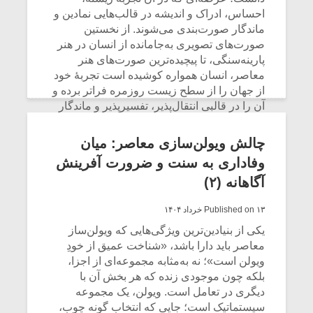
احساس، ادراک و اندیشه در قالب‌هایی نمادین و
ماندگار صورت‌بندی می‌شوند. از نخستین
صورت‌های تصویری به‌جا‌مانده از انسان در هنر
پارینه‌سنگی، تا پیچیده‌ترین صورت‌های هنر
معاصر، انسان همواره کوشیده است تجربهٔ خود
از جهان را از سطح زیست روزمره فراتر برده و
آن را در قالبی انتقال‌پذیر، تفسیرپذیر و ماندگار
تثبیت کند. از این منظر، اثر هنری صرفاً شیئی
زیباشناختی نیست، بلکه صورتی از تجسد تجربهٔ
چالش ویولن‌سازی معاصر: میان
انسانی است که در آن زمان، بدن، ماده و آگاهی
وفاداری به سنت و ضرورت آفرینش
در پیوندی ژرف و درهم‌تنیده به یکدیگر می‌رسند.
آگاهانه (۲)
CONTINUE READING
Published on ۱۳ خرداد ۱۴۰۴
میکلوش روژا
موریس ژار
یکی از بنیادین‌ترین ویژگی‌هایی که ویولن‌ساز
معاصر باید دارا باشد، «شناخت عمیق از خودِ
ویولن است»؛ نه به‌مثابه مجموعه‌ای از اجزا،
بلکه چون موجودی زنده که هر بخش آن با
یادداشتی بر موسیقی
دوره آموزش
دیگری در تعامل است. ویولن، یک مجموعه
متن فیلم «متری
موسیقی بر
سیستماتیک است؛ جایی که انتخاب گونه چوب،