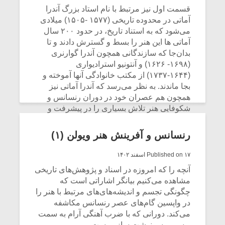
قسمت اول نیز مرتبط با نام استاد بزرگ آندرا
باید خودِ ساز را با تمام وجوه جسمانی، صوتی، و
بیانی‌اش بشناسد و بتواند در گفت‌وگویی زنده و
آماتی در محدوده تاریخی (۱۵۷۷ -۱۵۰۵) میلادی
می‌شود که به استناد تاریخ، در حدود ۲۰۰ سال
پویا با خواست‌های آگاهانه نوازنده، آفرینشگرانه و
هوشمندانه عمل کند.
آماتی ها این هنر را بسط و گسترش دادند و تا
بدان‌جا که سازندگانی همچون آندرا گوارنری
CONTINUE READING
(۱۶۹۸- ۱۶۲۶) و آنتونیو استرادیواری
(۱۶۴۴-۱۷۳۷) از مکتب خانوادگی آنها آموخته و
بجا ماندند. به نظر می‌رسد که آندرا آماتی نیز
همچون هم عصران خود در دوران رنسانس و
شکوفایی هنر تلاش بسیاری را در پیشرفت و
تثبیت ویولن و همچنین آموزش و پرورش هنر
ویولن در مکتب خود انجام دادند. این موضوع با
رنسانس و آفرینش هنر ویولن (۱)
توجه به فعالیت خانوادگی آنها از طریق فرزندان
او نیز به استناد تاریخ قابل مشاهده است.
Published on ۱۷ اسفند ۱۴۰۲
آنچه را که امروزه در اسناد و پژوهش‌های تاریخی
CONTINUE READING
مشاهده می‌کنیم بیانگر اشاراتی است که
چگونگی تجسم و اندیشه‌های‌های مرتبط با هنر را
در واپسین گام‌های عصر رنسانس مکاشفه
می‌کند. دورانی که با ضرب آهنگی آرام به سمت
و سویی سرنوشت ساز پیوست.