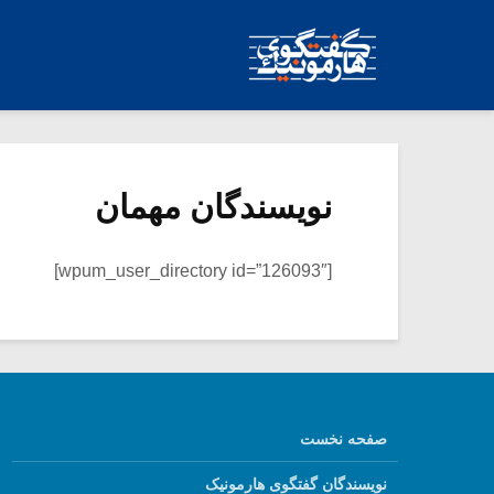
نویسندگان مهمان
[wpum_user_directory id=”126093″]
صفحه نخست
نویسندگان گفتگوی هارمونیک