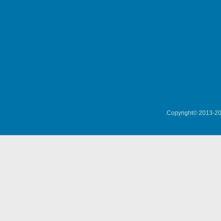
Copyright© 2013-202
میکلوش روژا
موریس ژار