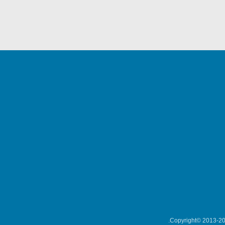
Copyright© 2013-202
میکلوش روژا
موریس ژار