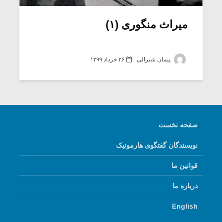
میراث منگوری (۱)
پیمان شیرالی
۲۶ خرداد ۱۳۹۹
صفحه نخست
نویسندگان گفتگوی هارمونیک
میکلوش روژا
موریس ژار
قوانین ما
درباره ما
یادداشتی بر موسیقی
دوره آموزش
English
متن فیلم «متری
موسیقی بر