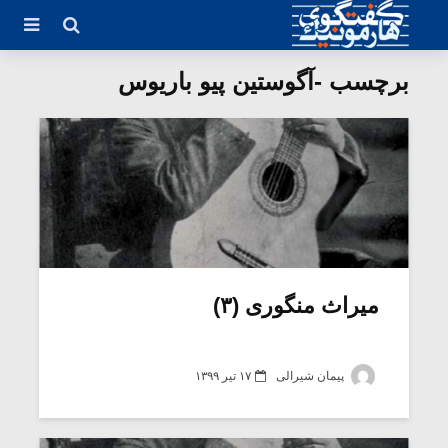
برچسب -آگوستین پیو باریوس
میراث منگوری (۳)
پیمان شیرالی
۱۷ تیر ۱۳۹۹