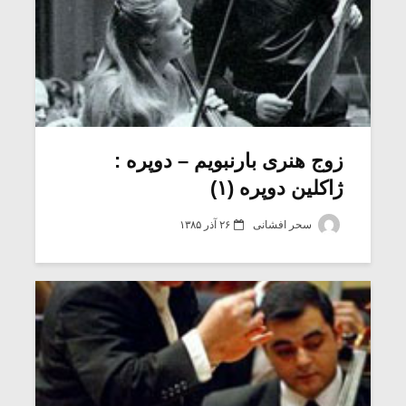
زوج هنری بارنبویم – دوپره :
ژاکلین دوپره (۱)
سحر افشانی
۲۶ آذر ۱۳۸۵