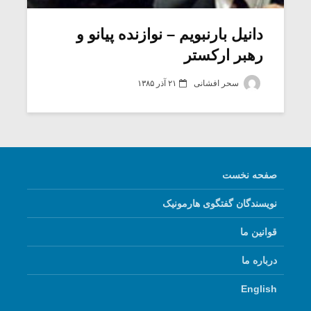
دانیل بارنبویم – نوازنده پیانو و
رهبر ارکستر
سحر افشانی
۲۱ آذر ۱۳۸۵
صفحه نخست
نویسندگان گفتگوی هارمونیک
میکلوش روژا
موریس ژار
قوانین ما
درباره ما
یادداشتی بر موسیقی
دوره آموزش
English
متن فیلم «متری
موسیقی بر