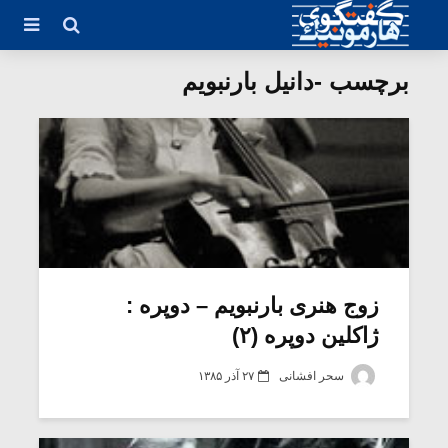
برچسب -دانیل بارنبویم
زوج هنری بارنبویم – دوپره :
ژاکلین دوپره (۲)
سحر افشانی
۲۷ آذر ۱۳۸۵