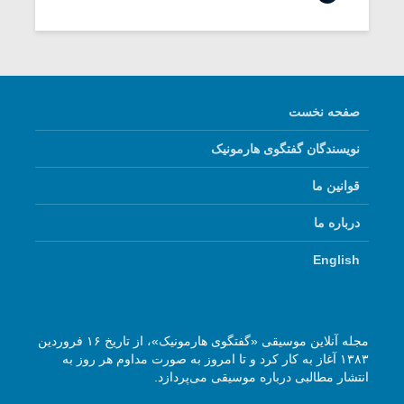
شیش و نیم»
موسیقی فی
برگزار می 
اگر نمی توانی
سکانسی به 
مشهورترین باشی،
موسیقی فیلم 
بدنام ترین باش
صفحه نخست
نویسندگان گفتگوی هارمونیک
قوانین ما
درباره ما
English
مجله آنلاین موسیقی «گفتگوی هارمونیک»، از تاریخ ۱۶ فروردین
۱۳۸۳ آغاز به کار کرد و تا امروز به صورت مداوم هر روز به
انتشار مطالبی درباره موسیقی می‌پردازد.