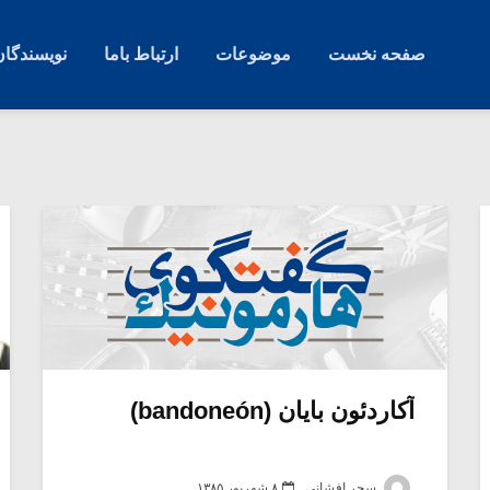
صفحه نخست
موضوعات
ارتباط باما
نویسندگان
آکاردئون بایان (bandoneón)
سحر افشانی
۸ شهریور ۱۳۸۵