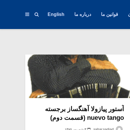
قوانین ما
درباره ما
English
آستور پیازولا آهنگساز برجسته
nuevo tango (قسمت دوم)
sahar,sadjad
۳ شهریور ۱۳۸۵