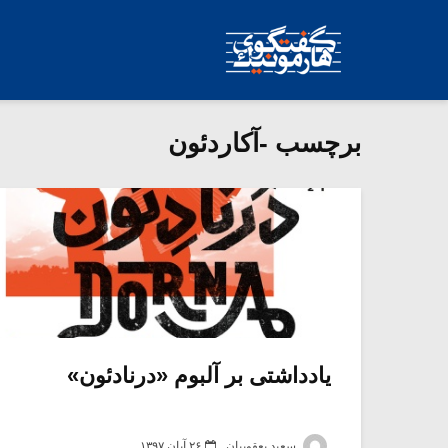
برچسب -آکاردئون
یادداشتی بر آلبوم «درنادئون»
سعید یعقوبیان
۲۶ آبان ۱۳۹۷