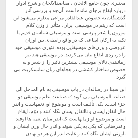
معتبری چون جامع الالحان ، مقاصدالالحان و شرح ادوار
درباره ایقاع برجای مانده است. آن‌چه با بررسی آثار
گذشتگان به خصوص عبدالقادر مراغی معلوم می‌شود این
است که ریتم در موسیقی ایران، متأثر از وزن کلام
موزون یا شعر پارسی است و موسیقی شناسان قدیم با
تکیه به ارکان ایقاعی که در واقع رابطه‌ی بین اوزان
عروضی و وزن‌های موسیقایی بوده، تئوری موسیقی خود
را درباره‌ی ایقاع بیان می‌کردند. در موسیقی هند نیز
زمانبندی تالای موسیقی بیشترین تاثیر را از شعر و به
خصوص ساختار کششی در هجاهای زبان سانسکریت می
گیرد.
ابن سینا در رساله‌ای در باب موسیقی به نام المدخل الی
صناعه‌ الموسیقی می گوید :« صناعت علم موسیقی دو
جزء است. یکی تألیف است و موضوع او، نغمهاست و اندر
حال اتفاق ایشان و نااتفاق ایشان نگاه کنند و دو‌ّم، ایقاع
است و موضوع او زمانهاست که اندر میان نغمه ها اوفتد
و نقره‌هایی که یکی‌ به یکی شوند و اندر حال وزن ایشان و
ناوزنی ایشان نگاه کنند و غایت اندر این هر دو نهادن