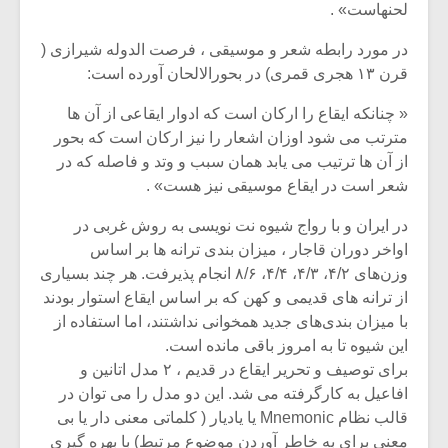
لحنهاست» .
در مورد رابطه شعر و موسیقی ، فرصت الدوله شیرازی (
قرن ۱۳ هجری قمری) در بحورالالحان آورده است:
« چنانکه ایقاع را ارکان است که ادوار ایقاعی از آن ها
مترتب می شود اوزان اشعار را نیز ارکان است که بحور
از آن ها ترتیب می یابد همان سبب و وتد و فاصله که در
شعر است در ایقاع موسیقی نیز هست» .
در ایران و با رواج شیوه نت نویسی به روش غربی در
اواخر دوران قاجار ، میزان بندی ترانه ها بر اساس
وزن‌های ۴/۲، ۴/۳، ۴/۴، ۸/۶ انجام پذیرفت. هر چند بسیاری
از ترانه های قدیمی و کهن که بر اساس ایقاع استوار بودند
با میزان بندی‌های جدید همخوانی نداشتند، اما استفاده از
این شیوه تا به امروز باقی مانده است.
برای توصیف و تحریر ایقاع در قدیم ، ۲ مدل اتانین و
افاعیل به کارگرفته می شد. این دو مدل را می توان در
قالب نظام Mnemonic یا یادیار ( کلماتی معنی دار یا بی
معنی برای به خاطر آوردن موضوع مرتبط) با بهره گیری