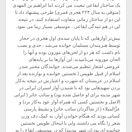
شیش و نیم»
موسیقی فی
یک ساختار ایقاعی تبعیت می کردند اما ابراهیم بن المهدی
برگزار می 
(متوفی به سال ۲۲۴ هجری قمری) طرحی پیشنهاد داد تا
اگر نمی توانی
سکانسی به 
این دو از ساختار زمانی متفاوت استفاده کنند. در نتیجه
مشهورترین باشی،
موسیقی فیلم 
این در هم تنیدگی ایقاعی ، موسیقی بسیار زیبا می نمود.
بدنام ترین باش
بیش‌تر آوازهایی که تا پایان سده‌ی اول هجری در حجاز
توسط هنرمندان مسلمان خوانده می‌شد ، حدی و نصب
نام داشت که هر دو از لحن‌های موزون بوده و آنها را
الحان موزونه می‌نامیدند. این آوازها بنا بر پایه‌های
عروضی اشعار تنظیم می‌شدند. خوانندگان معتبر صدر
اسلام از قبیل طویس ( نخستین خواننده و نوازنده بعد از
اسلام در عربستان که شهرت و اعتبارش در نتیجه به‌کار
بردن تمهیدهایی بود که با شنیدن آواز اسیران ایرانی در
شهر مدینه برای او حاصل شده بود) و سائب خاثر ( ایرانی
الاصل و نخستین کسی که همراه آواز عود به‌کار برد) و
عزَّالمیلاء ( از شاگردان سائب خاثر) و نشیط پارسی
کسانی بودند که هنگام خواندن آواز، به کمک دف وزن
شعر را نگاه می داشتند ولی با اینحال طویس نخستین
خواننده ای بود (درشهر مدینه) که در موسیقی ایقاع را به