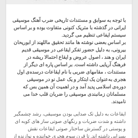
با توجه به سوابق و مستندات تاریخی ضرب آهنگ موسیقی
ایرانی در گذشته با متریک کنونی متفاوت بوده و بر اساس
سیستم ایفاعی تنظیم می گردید.
بر اساس بعضی نوشته ها مانند تحقیق ماللهند از ابوریحان
بیرونی، به دلیل حضور تفکر ایقاعی در موسیقی قدیم
ایران و هند ، اصول عروض و ایقاع احتمالا ریشه در
فرهنگ آریایی داشته است. بر اساس پاره ای دیگر از
مستندات ، مقامهای ضربی با نام ایقاعات درسده‌ی اول
هجری به‌عنوان یک ابتکار و یک عمل نو در موسیقی
دوره‌ی اسلامی پدید آمد و در اهمیت آن همین بس که
مسلمانان زمانبندی موسیقی را ضربان قلب خدا می
میکلوش روژا
موریس ژار
نامیدند.
ایقاعات به دلیل تک صدایی بودن موسیقی، رشد چشمگیر
داشته و شدت ضربات و رنگهای صوتی ساز های کوبه ای
یادداشتی بر موسیقی
دوره آموزش
و پوستی در گسترش ساختار صوتی ایقاعات نقش
متن فیلم «متری
موسیقی بر
بسزایی داشته اند. تا قرن سوم هجری خواننده و نوازنده از