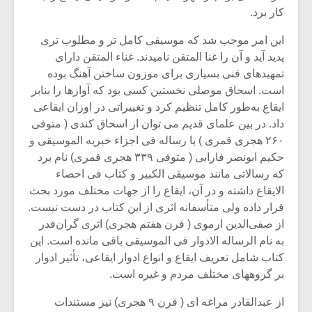
کار برد.
این امر موجب شد که موسیقی کامل تر و مطلوب تری
پدید آید و آن را غنا المتقن نامیدند. غناء المتقن دارای
تمهیدهای فنی بسیاری برای موزون ساختن آهنگ بوده
است. اسحاق موصلی نخستین کسی بود که آوازها را بنابر
ایقاع به‌طور کامل تنظیم کرد و تغییراتی در اوزان ایقاعی
داد. در بین علمای قدیم می توان از اسحاق کندی ( متوفی
۲۶۰ هجری قمری ) با رساله فی اجزاء خبریه الموسیقی و
حکیم ابونصر فارابی ( متوفی ۳۳۹ هجری قمری) نام برد
که رسالاتی مانند موسیقی الکبیر و کتاب فی احصاء
الایقاع داشته و در آن، ایقاع را از جهات مختلف مورد بحث
قرار داده ولی متأسفانه اثری از این کتاب در دست نیست.
از صفی‌الدین ارموی ( قرن هفتم هجری) اثری گران‌قدر
به نام الرساله الادوار فی‌ الموسیقی باقی مانده است. این
کتاب شامل تعریف ایقاع و انواع ادوار ایقاعی، تأثیر ادوار
بر گروههای مختلف مردم و غیره است.
از عبدالقادر مراغه ای ( قرن ۹ هجری) نیز مستندات