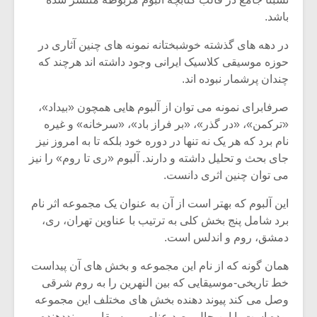
باشد.
در دهه های گذشته خوشبختانه نمونه های چنین آثاری در
حوزه موسیقی کلاسیک ایرانی وجود داشته اند هرچند که
چندان پرشمار نبوده اند.
صرفابرای نمونه می توان از آلبوم هایی همچون «بیداد»،
«ترکمن»، «در گذر»، «بر فراز باد»، «سرخانه» و غیره
نام برد که هر یک نه تنها در دوره خود بلکه تا به امروز نیز
جای بحث و تحلیل داشته و دارند. آلبوم «ری تا روم» را نیز
می توان چنین اثری دانست.
این آلبوم که بهتر است از آن به عنوان یک مجموعه اثر نام
میکلوش روژا
موریس ژار
برد شامل پنج بخش کلی به ترتیب با عناوین تهران، ری،
دمشق، روم و اندلس است.
همان گونه که از نام این مجموعه و بخش های آن پیداست
خط تاریخی-موسیقایی که بین النهرین را به روم شرقی
یادداشتی بر موسیقی
دوره آموزش
وصل می کند پیوند دهنده بخش های مختلف این مجموعه
متن فیلم «متری
موسیقی بر
بوده است با این حال رصد عناصر موسیقایی پیونددهنده