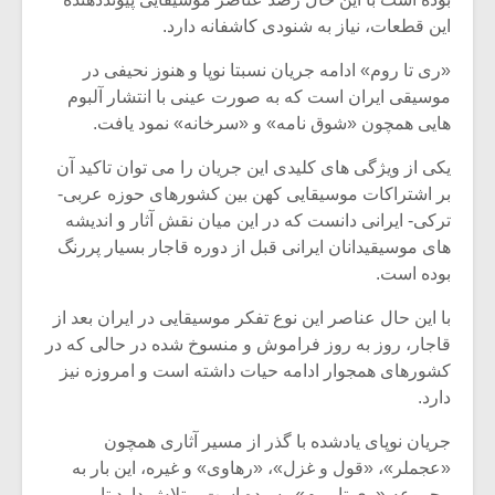
شیش و نیم»
موسیقی فی
برگزار می 
این قطعات، نیاز به شنودی کاشفانه دارد.
اگر نمی توانی
سکانسی به 
«ری تا روم» ادامه جریان نسبتا نوپا و هنوز نحیفی در
مشهورترین باشی،
موسیقی فیلم 
موسیقی ایران است که به صورت عینی با انتشار آلبوم
بدنام ترین باش
هایی همچون «شوق نامه» و «سرخانه» نمود یافت.
یکی از ویژگی های کلیدی این جریان را می توان تاکید آن
بر اشتراکات موسیقایی کهن بین کشورهای حوزه عربی-
ترکی- ایرانی دانست که در این میان نقش آثار و اندیشه
های موسیقیدانان ایرانی قبل از دوره قاجار بسیار پررنگ
بوده است.
با این حال عناصر این نوع تفکر موسیقایی در ایران بعد از
قاجار، روز به روز فراموش و منسوخ شده در حالی که در
کشورهای همجوار ادامه حیات داشته است و امروزه نیز
دارد.
جریان نوپای یادشده با گذر از مسیر آثاری همچون
«عجملر»، «قول و غزل»، «رهاوی» و غیره، این بار به
مجموعه «ری تا روم» رسیده است و تلاش دارد تا