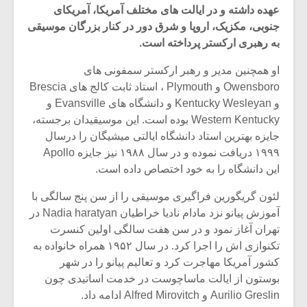
عهده داشته و در ایالت های مختلف آمریکا، آمریکای
جنوبی، مکزیک، اروپا و شرق دور در کنار بزرگان موسیقی
به رهبری ارکستر پرداخته است.
او همچنین مدیر و رهبر ارکستر سمفونی های
Owensboro و Plymouth ، استاد ثابت کالج های Brescia
و Kentucky Wesleyan و دانشگاه های Evansville و
Western Kentucky بوده است. این موسیقیدان برجسته،
جایزه بهترین استاد دانشگاه ایالتی میشیگان را درسال
۱۹۹۹ دریافت نموده و در سال ۱۹۸۸ نیز جایزه Apollo
این دانشگاه را به خود اختصاص داده است.
لئون گریگورین فراگیری موسیقی را از سن پنج سالگی با
میکلوش روژا
موریس ژار
آموزش پیانو نزد مادام نادیا خراطیان Nadia haratyan در
تهران آغاز نمود و در سن هفت سالگی اولین کنسرت
تکنوازی اش را اجرا کرد. در سال ۱۹۵۲ همراه خانواده به
کشور آمریکا مهاجرت کرد و تعالیم پیانو را در شهر
بوستون از ایالت ماساچوست در خدمت اساتیدی چون
یادداشتی بر موسیقی
دوره آموزش
متن فیلم «متری
موسیقی بر
Aurilio Greslin و Alfred Mirovitch ادامه داد.