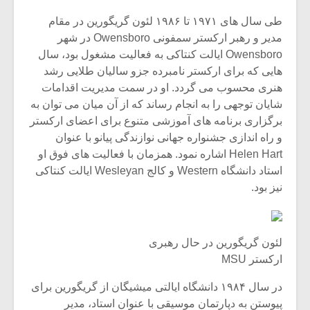
طی سال های ۱۹۷۱ تا ۱۹۸۶ لئون گریگورین در مقام
مدیر و رهبر ارکستر سمفونی Owensboro در شهر
Owensboro ایالت کنتاکی به فعالیت مشغول بود، سال
هایی که برای ارکستر نامبرده جزو سالیان طلایی رشد
هنری محسوب می گردد. او در سمت مدیریت اقدامات
شایان توجهی را به انجام رساند که از آن میان می توان به
برگزاری برنامه های آموزشی متنوع برای اعضای ارکستر
و راه اندازی جشنواره جهانی نوازندگی پیانو با عنوان
Helen Hart اشاره نمود. همزمان با فعالیت های فوق او
استاد دانشگاه Western و کالج Wesleyan ایالت کنتاکی
نیز بود.
لئون گریگورین در حال رهبری
ارکستر MSU
در سال ۱۹۸۴ دانشگاه ایالتی میشیگان از گریگورین برای
پیوستن به دپارتمان موسیقی با عنوان استاد، مدیر