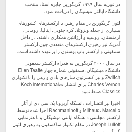
در فوریه سال ۱۹۹۹ گریگورین جایزه استاد منتخب
دانشگاه ایالتی میشیگان را دریافت نمود.
لئون گریگورین در مقام رهبر، با ارکسترهای کشورهای
بسیاری از جمله ونزوئلا، کره جنوبی، ایتالیا، رومانی،
ارمنستان، روسیه و آرژانتین همکاری داشته، در داخل
آمریکا نیز رهبری ارکسترهای متعددی چون ارکستر
سمفونی و ارکستر پاپ بوستون را برعهده داشته است.
در سال ۲۰۰۰ گریگورین به همراه ارکستر سمفونی
دانشگاه میشیگان، سمفونی شماره چهار Ellen Taaffe
Zwilich و نیز کنسرتوی سازهای بادی و زهی را با تکنوازی
Charles Vernon برای انتشاراتKoch International
Classics ضبط نمود.
اخیرا نیز انتشارات دانشگاه آریزونا یک سی دی از آثار
Milhaud، Marcello و Rachmaninoff اجرا شده توسط
ارکستر مجلسی دانشگاه ایالتی میشیگان و با هنرنمایی
Joseph Lulloff در مقام تکنواز ساکسفون به رهبری لئون
گریگورین منتشر