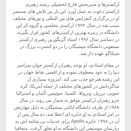
ارکسترها و مدیربخش فارغ اتحصیلی رشته رهبری
ارکستر دعوت به عمل آورد. این بار نیز تلاش های مستمر
او در برگزاری کنفرانس های بین المللی و تورهای مختلف
سبب شد در سال ۱۹۹۲ ارکستر مجلسی و گروه کر این
دانشگاه در زمره بهترین ارکسترهای کشور قرار بگیرند.
در دسامبر سال ۱۹۹۶ استاد گریگورین رهبری ارکستر
سمفونی دانشگاه میشیگان را در دو کنسرت بزرگ در
شیکاگو عهده دار شد.
در مقام استادی، او توجه رهبران ارکستر جوان سراسر
دنیا را به خود معطوف نموده و از اقصی نقاط جهان در
این رشته هنرجو جذب می کند. امروزه بسیاری از
شاگردانش در کشورهای مختلف از جمله آمریکا، کره
جنوبی، برزیل، ونزوئلا، کلمبیا، سوئیس، آلمان و استرالیا
جزو رهبران ارکستر موفق به شمار می روند. در سال
۱۹۸۸ از طرف دانشگاه ایالتی میشیگان به دلیل مهارتش
در امر استادی به او جایزه ای اعطا شد، ده سال پس از
آن در ۱۹۹۸ جایزه Apollo برای خدمات بی شائبه اش به
دپارتمان موسیقی این دانشگاه به او تعلق گرفت. متعاقبا