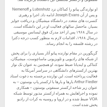
او نوازندگی پیانو را کماکان نزد Luboshutz و Nemenoff
و پس از آن Joseph Evans ادامه داد. اجرا و رهبری
کنسرت های متعدد در دانشگاه میشیگان و دریافت جوایز
بسیار، ماحصل سالهای فعالیت او در این دانشگاه است.
در سال ۱۹۶۸ پس از اخذ مدرک فوق لیسانس موسیقی
درسال ۱۹۶۸، اقدامات لازم به منظور کسب درجه دکترا
در رشته فلسفه را به انجام رساند.
گریگورین در مقام نوازنده پیانو آثار بسیاری را برای پخش
از شبکه های رادیویی و تلویزیونی ماساچوست، میشیگان،
کنتاکی و ایندیانا ضبط نموده، او همچنین به عنوان تک نواز
بهترین ارکسترهای دانشگاهی در سراسر آمریکا به
فعالیت پرداخته است. این نوازنده برجسته به دعوت استاد
Arthur Fiedler بارها و بارها با ارکستر پاپ بوستون – به
عنوان زیر شاخه ارکستر سمفونی بوستون – همکاری
نموده و اجراهایش به همراه ارکستر مذبور توسط شبکه
VOA ضبط شده و در اروپا و روسیه به کرات از رادیو
پخش شده است.