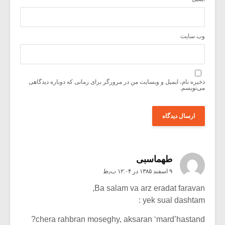
وب‌ سایت
ذخیره نام، ایمیل و وبسایت من در مرورگر برای زمانی که دوباره دیدگاهی
می‌نویسم.
طهماسبی
۹ اسفند ۱۳۸۵ در ۱۲:۰۴ ب٫ظ
Ba salam va arz eradat faravan,
yek sual dashtam :
chera rahbran moseghy, aksaran ‘mard’hastand?