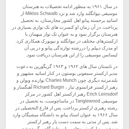
شیش و نیم»
موسیقی فی
برگزار می 
در سال ۱۹۶۱ به منظور ادامه تحصیلات به هنرستان
موسیقی نیوانگلند وارد شد و نزد Miklos Schwalb از
اگر نمی توانی
سکانسی به 
اساتید برجسته پیانو اهل کشور مجارستان، به تحصیل
مشهورترین باشی،
موسیقی فیلم 
پرداخت. در آن زمان او کنسرت های تک نوازی بسیاری در
بدنام ترین باش
هنرستان برگزار نمود و به عنوان تک نواز میهمان با
ارکسترهای مختلف در نیوانگلند و نیویورک همکاری کرد.
او مدرک دیپلم را دررشته نوازندگی پیانو و در پی آن
لیسانس موسیقی را از این هنرستان دریافت نمود.
در تابستان سال های ۱۹۶۲ و ۱۹۶۳ گریگورین به دعوت
مدیر ارکستر سمفونی بوستون در کنار اساتید مشهور و
بلندمرتبه دیگری چون Charles Munch نوازنده ویولن و
رهبر ارکستر فرانسوی تبار ، Richard Burgin آهنگساز و
Erich Leinsdorf رهبر ارکستر اهل کشور در مرکز
موسیقی Tanglewood در ماساچوست، به تحصیل در
رشته رهبری ارکستر پرداخت. پس از فارغ التحصیلی در
سال ۱۹۶۶ به عنوان استاد پیانو به دانشگاه میشیگان وارد
شد. پس از مدتی به سمت دست یار رهبر ارکستر
سمفونی و ارکستر مجلسی این دانشگاه برگزیده شد.