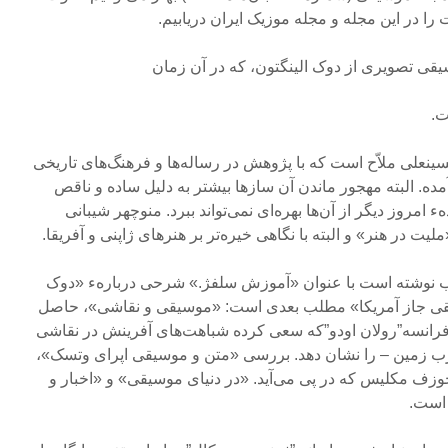
ا در این مجله و مجله‌ موزیک ایران دریابیم.
قی تصویری از دوک الینگتون، که در آن زمان
ت.
ینعلی ملاّح‌ است که با پژوهش در رساله‌ها و فرهنگ‌های تاریخی
ه. البته مهجور ماندن آن سازها بیشتر به دلیل ساده و ناقص‌
مروز دیگر از آن‌ها بهره‌ای نمی‌تواند ببرد. منوچهر شیبانی
لیت در هنر» و البته با نگاهی خیره‌تر بر هنرهای ژاپنی و آفریقا.
ب‌ نوشته است با عنوان «آموزش سلفژ.» شرحی دربارهء «دوک
قی جاز آمریکا» مطلب بعدی است: «موسیقی و نقاشی»، حاصل‌
انسه‌”رولان اودو”که سعی کرده شباهت‌های‌ آفرینش در نقاشی
ب زمین – را نشان دهد. بررسی‌ «متن و موسیقی اپرای وتسک»،
وزف مکلیس که‌ در پی می‌آید. «در دنیای موسیقی» و «اخبار و
 است.