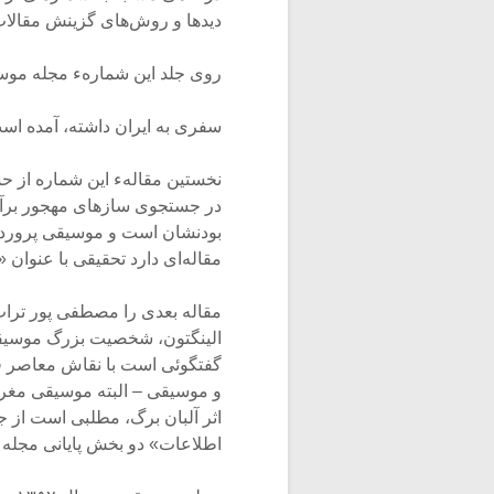
دیدها و روش‌های گزینش مقالات ر
روی جلد این شمارهء مجله موسی
سفری به ایران داشته، آمده اس
نخستین مقالهء این شماره از حس
در جستجوی سازهای‌ مهجور برآمد
بودنشان است و موسیقی پروردهء ا
مقاله‌ای دارد تحقیقی با عنوان «م
مقاله بعدی را مصطفی پور ترا
الینگتون، شخصیت‌ بزرگ موسی
گفتگوئی است با نقاش معاصر فر
و موسیقی – البته موسیقی مغر
اثر آلبان برگ، مطلبی است از ج
اطلاعات» دو بخش پایانی مجله‌