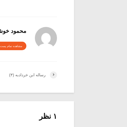
محمود خوش
مشاهده تمام پست 
رساله ابن خردادبه (۳)
۱ نظر