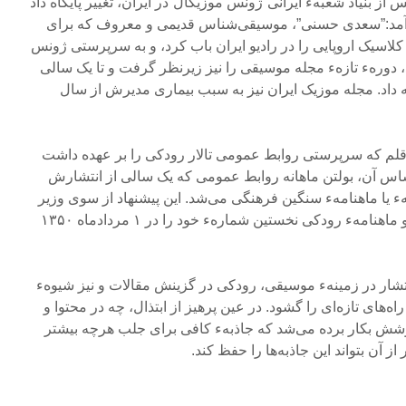
 موسیقی در سال ۱۳۵۲، پس از بنیاد شعبهء ایرانی‌”ژونس موزیکال‌”در ایران، تغییر پایگاه داد
رآمد:”سعدی حسنی‌”، موسیقی‌شناس قدیمی و معروف که برای
کلاسیک اروپایی را در رادیو ایران باب کرد، و به سرپرستی ژونس
، دورهء تازهء مجله موسیقی را نیز زیرنظر گرفت و تا یک‌ سالی
مه داد. مجله موزیک ایران نیز به سبب‌ بیماری مدیرش از سال
۱، صاحب این قلم که سرپرستی روابط عمومی تالار رودکی‌ را بر عهده داشت
اس آن، بولتن ماهانه روابط عمومی که یک سالی از انتشارش
 یا ماهنامهء سنگین فرهنگی می‌شد. این پیشنهاد از سوی وزیر
فرهنگ و هنر وقت پذیرفته‌ شد و ماهنامهء رودکی نخستین شمارهء خود را در ۱ مردادماه ۱۳۵۰
نتشار در زمینهء موسیقی، رودکی در گزینش مقالات و نیز شیوهء
‌های تازه‌ای را گشود. در عین‌ پرهیز از ابتذال، چه در محتوا و
ش بکار برده‌ می‌شد که جاذبهء کافی برای جلب هرچه بیشتر
ز آن بتواند این جاذبه‌ها را حفظ کند.