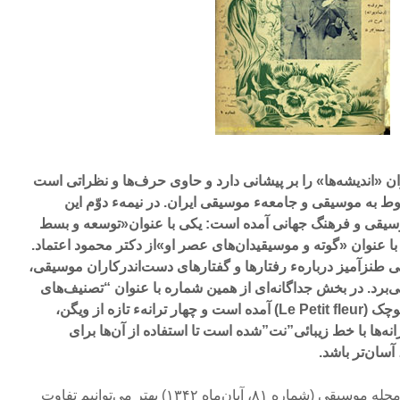
وان «اندیشه‌ها» را بر پیشانی دارد و حاوی حرف‌ها و نظراتی است
وط به موسیقی و جامعهء موسیقی ایران. در نیمهء دوّم این
موسیقی و فرهنگ جهانی آمده است: یکی با عنوان«توسعه و بسط
 عنوان «گوته و موسیقیدان‌های عصر او»از دکتر محمود اعتماد.
نزآمیز دربارهء رفتارها و گفتارهای‌ دست‌اندرکاران موسیقی،
‌برد. در بخش‌ جداگانه‌ای از همین شماره با عنوان‌ “تصنیف‌های
روز”، یک آهنگ روز غربی، گل کوچک (Le Petit fleur) آمده است و چهار ترانهء تازه از ویگن،
ه‌ها با خط زیبائی‌”نت‌”شده است تا استفاده از آن‌ها برای‌
آسان‌تر باشد.
درنگاهی مشابه به شماره‌ای از مجله موسیقی (شماره ۸۱، آبان‌ماه ۱۳۴۲) بهتر می‌توانیم تفاوت