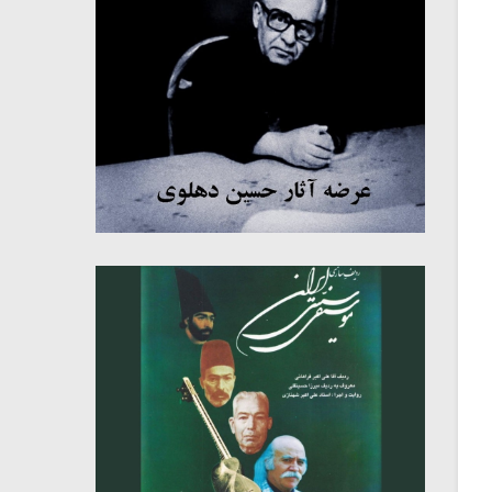
میکلوش روژا
موریس ژار