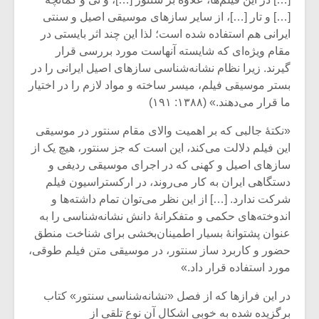
[…] و تار […]، از سایر سازهای موسیقی اصیل و سنتی
ایرانی هم استفاده شده است؛ لذا این چند اثر بایستی در
مقام ویژه‌ای که شایسته‌ آنهاست مورد بررسی قرار
گیرند. زیرا نظام نشانه‌شناسی سازهای اصیل ایرانی را در
بستر موسیقی فیلم، میسر ساخته و مواد لازم را در اختیار
ما قرار می‌دهند.» (۱۳۸۸: ۱۹۱)
«نکتۀ جالبی که بر اهمیت والای مقام سنتور در موسیقی
این فیلم دلالت می‌کند، این است که جز سنتور، هیچ یک از
سازهای اصیل و کهنی که در اجرای موسیقی ردیفی و
دستگاهی ایران به کار می‌روند، در ارکستراسیون فیلم
شرکت ندارد. […] از این نظر می‌توان تمام داشته‌ها و
اندوخته‌های حکمی و متفکرانۀ دانش نشانه‌شناسی را به
میکلوش روژا
موریس ژار
عنوان پشتوانۀ بسیار اطمینان‌بخشی برای شناخت منطق
حضور و کاربرد ساز سنتور، در موسیقی متن فیلم طوقی،
مورد استفاده قرار داد.»
یادداشتی بر موسیقی
دوره آموزش
در این فرازها که از فصل «نشانه‌شناسی سنتور» کتاب
متن فیلم «متری
موسیقی بر
برگزیده شده به خوبی اشکال آن نوع تلقی از