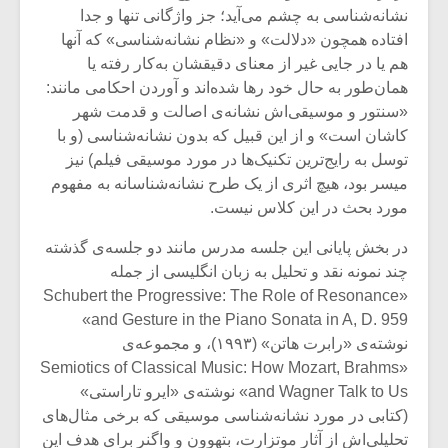
شیش و نیم»
موسیقی فی
نشانه‌شناسی به چشم می‌آید؛ جز واژگانی تنها و جدا
برگزار می 
افتاده همچون «دلالت» و «نظام نشانه‌شناسی» که آنها
اگر نمی توانی
سکانسی به 
هم یا در جایی غیر از معنای دقیقشان به‌کار رفته‌ یا
مشهورترین باشی،
موسیقی فیلم 
همان‌طور به حال خود رها شده‌اند و آوردن احکامی مانند:
بدنام ترین باش
«سنتور و موسیقی‌اش نشانه‌ی اصالت و قدمت شهر
کاشان است» و از این قبیل که بدون ‌نشانه‌شناسی (و با
توسل به رایج‌ترین تکنیک‌ها در مورد موسیقی فیلم) نیز
میسر بود، هیچ اثری از یک طرح نشانه‌شناسانه به مفهوم
مورد بحث در این کلاس نیست.
در بخش پایانی این جلسه مدرس مانند دو جلسه‌ی گذشته
چند نمونه نقد و تحلیل به زبان انگلیسی از جمله
«Schubert the Progressive: The Role of Resonance
and Gesture in the Piano Sonata in A, D. 959»
نوشته‌ی «رابرت هاتن» (۱۹۹۳)، و مجموعه‌ی
«Semiotics of Classical Music: How Mozart, Brahms
and Wagner Talk to Us» نوشته‌ی «ایرو تاراستی»
(کتابی در مورد نشانه‌شناسی موسیقی که برخی مثال‌های
تحلیلی‌اش از آثار موتزارت، بتهوون و واگنر برای هدف این