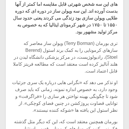
های این سه شخص شهرتی قابل مقایسه اما کمتر از آنها
بدست آورده اند. این سه ویولن ساز در دوره ای که دوره
طلایی ویولن سازی بود زندگی می کردند یعنی حدود سال
۱۵۵۰ تا ۱۷۵۰ در شهر کرمونای ایتالیا که به خصوص به
مرکز تولید مشهور بود.
تری بورمان (Terry Borman) ویولن ساز معاصر که
سازهای کرمونایی را به کمک برند استول (Berend
Stoel)، رادیولوژیست، در مرکز پزشکی دانشگاه لیدن در
هلند آنالیز کرده است معتقد است که مطالعه فریتز کاملا
قابل اعتماد است.
او تذکر می دهد که «نگرانی هایی درباره یک سری جزئیات
میکلوش روژا
موریس ژار
وجود دارد، به خصوص اندازه نمونه، زمانی که باید صرف
شود تا چگونگی بهینه نواختن هر سازی را «فراگرفت» و
توانایی قضاوت پروژکشن در چنین فضای کوچکی». از
نظر استول این یافته ها «شوکه کننده نیستند».
یادداشتی بر موسیقی
دوره آموزش
بورمان همچنین معتقد است که، این که دیگر مثل گذشته
متن فیلم «متری
موسیقی بر
فکر نمی کنیم که، سازهای کرمونایی قدیمی استثنایی