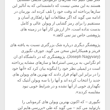
شیش و نیم»
موسیقی فی
برگزار می 
هستند به این معنی نیست که دانشمندانی که به آنالیز این
سازها پرداخته اند وقت خود را تلف کرده اند. بورمان در
اگر نمی توانی
سکانسی به 
ادامه می گوید که اگر مطالعات آنها راهکاری آسان و
مشهورترین باشی،
موسیقی فیلم 
مستقیم را برای رمز گشایی از ویولن عالی و کامل
بدنام ترین باش
بدست نداده است، «از ارزش کار آنها در زمینه های
پژوهشی خاص نیز نمی کاهد.»
پژوهشگر دیگری درباره شک بزرگتری نسبت به یافته های
فریتز و همیکارانش سخن می گوید. جوزف نگیوری
(Joseph Nagyvary)، پژوهشگری که در دانشگاه ای ان
ام تگزاس، به بررسی استرادها و سازهای مشابه پرداخته
است در ایمیلی نظر خود را اینگونه بیان کرد که «آنها خود
را در برابر این اتهام قرار دادند که بهترین های ویولن های
جدید را انتخاب کرده اند و آنها را با سه ویولن آنتیک که
نگهداری خوبی از آنها نشده و در شرایط خوبی نبود
مقایسه کردند».
نگیوری – که اکنون بهترین ویولن های کرمونایی را
بازتولید می کند – می گوید که طی «بررسی هایم این