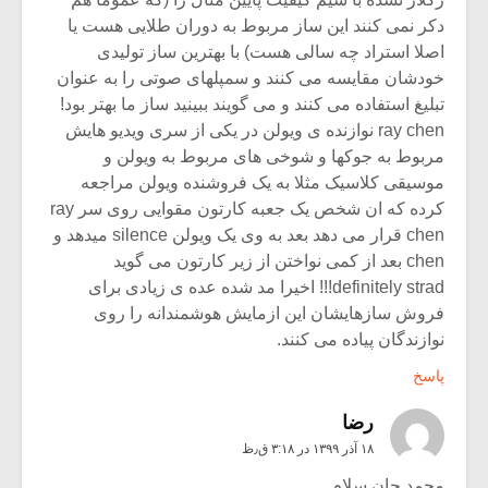
دکر نمی کنند این ساز مربوط به دوران طلایی هست یا
اصلا استراد چه سالی هست) با بهترین ساز تولیدی
خودشان مقایسه می کنند و سمپلهای صوتی را به عنوان
تبلیغ استفاده می کنند و می گویند ببینید ساز ما بهتر بود!
ray chen نوازنده ی ویولن در یکی از سری ویدیو هایش
مربوط به جوکها و شوخی های مربوط به ویولن و
موسیقی کلاسیک مثلا به یک فروشنده ویولن مراجعه
کرده که ان شخص یک جعبه کارتون مقوایی روی سر ray
chen قرار می دهد بعد به وی یک ویولن silence میدهد و
chen بعد از کمی نواختن از زیر کارتون می گوید
definitely strad!!! اخیرا مد شده عده ی زیادی برای
فروش سازهایشان این ازمایش هوشمندانه را روی
نوازندگان پیاده می کنند.
پاسخ
رضا
۱۸ آذر ۱۳۹۹ در ۳:۱۸ ق٫ظ
محمد جان سلام