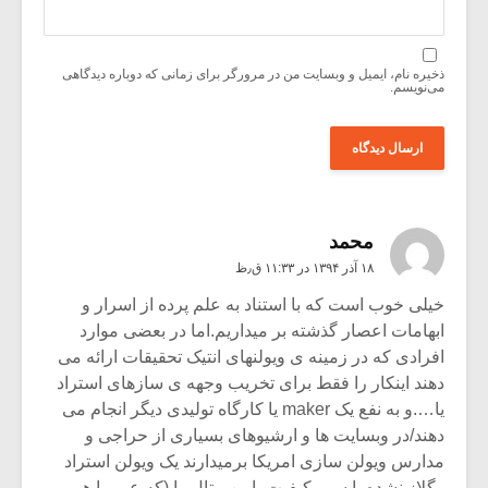
ذخیره نام، ایمیل و وبسایت من در مرورگر برای زمانی که دوباره دیدگاهی
می‌نویسم.
محمد
۱۸ آذر ۱۳۹۴ در ۱۱:۳۳ ق٫ظ
خیلی خوب است که با استناد به علم پرده از اسرار و
ابهامات اعصار گذشته بر میداریم.اما در بعضی موارد
افرادی که در زمینه ی ویولنهای انتیک تحقیقات ارائه می
دهند اینکار را فقط برای تخریب وجهه ی سازهای استراد
یا….و به نفع یک maker یا کارگاه تولیدی دیگر انجام می
دهند/در وبسایت ها و ارشیوهای بسیاری از حراجی و
مدارس ویولن سازی امریکا برمیدارند یک ویولن استراد
رگلاز نشده با سیم کیفیت پایین متال را (که عموما هم