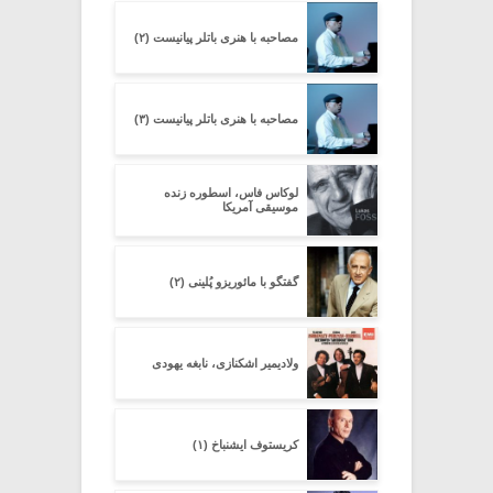
مصاحبه با هنری باتلر پیانیست (۲)
مصاحبه با هنری باتلر پیانیست (۳)
لوکاس فاس، اسطوره زنده
موسیقی آمریکا
گفتگو با مائوریزو پُلینی (۲)
ولادیمیر اشکنازی، نابغه یهودی
کریستوف ایشنباخ (۱)