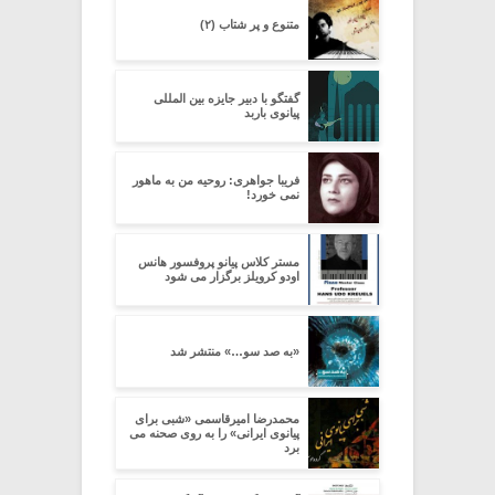
متنوع و پر شتاب (۲)
گفتگو با دبیر جایزه بین المللی
پیانوی باربد
فریبا جواهری: روحیه من به ماهور
نمی خورد!
مستر کلاس پیانو پروفسور هانس
اودو کرویلز برگزار می شود
«به صد سو…» منتشر شد
محمدرضا امیرقاسمی «شبی برای
پیانوی ایرانی» را به روی صحنه می
برد