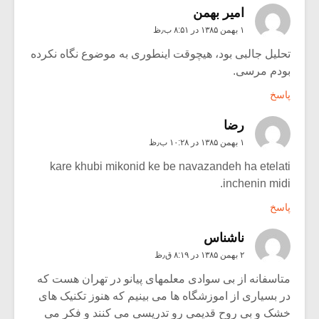
امير بهمن
۱ بهمن ۱۳۸۵ در ۸:۵۱ ب٫ظ
تحلیل جالبی بود، هیچوقت اینطوری به موضوع نگاه نکرده
بودم مرسی.
پاسخ
رضا
۱ بهمن ۱۳۸۵ در ۱۰:۲۸ ب٫ظ
kare khubi mikonid ke be navazandeh ha etelati
inchenin midi.
پاسخ
ناشناس
۲ بهمن ۱۳۸۵ در ۸:۱۹ ق٫ظ
متاسفانه از بی سوادی معلمهای پیانو در تهران هست که
در بسیاری از اموزشگاه ها می بینیم که هنوز تکنیک های
خشک و بی روح قدیمی رو تدریسی می کنند و فکر می