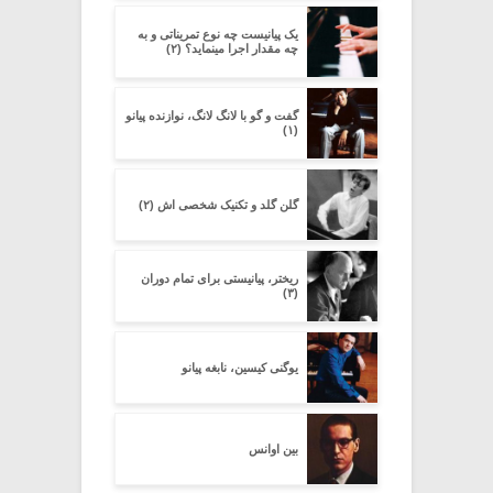
یک پیانیست چه نوع تمریناتی و به
چه مقدار اجرا مینماید؟ (۲)
گفت و گو با لانگ لانگ، نوازنده پیانو
(۱)
گلن گلد و تکنیک شخصی اش (۲)
ریختر، پیانیستی برای تمام دوران
(۳)
یوگنی کیسین، نابغه پیانو
بین اوانس