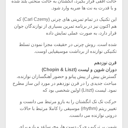
شیش و نیم»
موسیقی فی
حالت افقی قرار بگیرد، انگشتان به حالت منحنی بلند شده
برگزار می 
و با قدرت به نت ها ضربه وارد شود.
اگر نمی توانی
سکانسی به 
این تکنیک در تمام تمرینی های چرنی (Carl Czerny) که
مشهورترین باشی،
موسیقی فیلم 
هم اکنون نیز در برنامه تمرین بسیاری از نوازندگان جوان
بدنام ترین باش
قرار دارد، به صورت عملی نمایش داده
شده است. روش چرنی در حقیقت مجزا نمودن تسلط
تکنیکی نوازنده از برداشت موسیقیایی اوست.
قرن نوزدهم
دوران شوپن و لیست (Chopin & Liszt)
گسترش بیش از پیش پیانو و حضور آهنگسازان نوازنده،
مباحث جدیدی را در قرن نوزدهم در مورد این ساز مطرح
نمود. لیست (Liszt) اولین شخصی بود که
حرکت تک تک انگشتان را به بازو مرتبط می دانست و
تغییر ریتم (rhythm) موسیقی را کاملا مرتبط با حالات
درونی نوازنده می دانست.
شوپن بر ترکیب حرک دست ها، مچ، ساعد و بازو برای