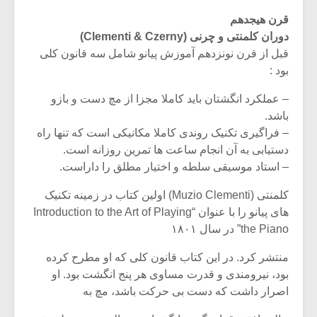
قرن هیجدهم
دوران کلمنتی و چرنی (Clementi & Czerny)
قبل از قرن نونزدهم آموزش پیانو شامل سه قانون کلی
بود :
– عملکرد انگشتان باید کاملا مجزا از مچ دست و بازو
باشد.
– فراگیری تکنیک روندی کاملا مکانیکی است که تنها راه
دستیابی به آن انجام ساعت ها تمرین روزانه است.
– استاد موسیقی سلطه و اختیار مطلق را داراست.
کلمنتی (Muzio Clementi) اولین کتاب در زمینه تکنیک
های پیانو را با عنوان “Introduction to the Art of Playing
میکلوش روژا
موریس ژار
the Piano” در سال ۱۸۰۱
منتشر کرد. در این کتاب قانون کلی که او مطرح کرده
بود، نیرومندی و قدرت مساوی هر پنج انگشت بود. او
یادداشتی بر موسیقی
دوره آموزش
اصرار داشت که دست بی حرکت باشد، مچ به
متن فیلم «متری
موسیقی بر