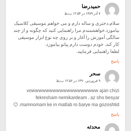
حمیدرضا
۷ آذر ۱۳۸۹ در ۱۲:۵۴ ب٫ظ
سلام،دختری و ساله دارم و می خواهم موسیقی کلاسیک
بیاموزد.خواهشمندم مرا راهنمایی کنید که چگونه و از چند
سالگی آموزش را آغاز و بر روی چه نوع ابزار موسیقی
کار کند. خودم دوست دارم پیانو بیاموزد.
لطفا راهنمایی فرمایید.
پاسخ
سحر
۹ فروردین ۱۳۹۰ در ۱۲:۵۶ ب٫ظ
vowwwwwwwwwwwwwwwwwww ajan chizi
fekresham nemikardeam . az sho besyar
mamnomam ke in matlab ro barye ma gozoshtid. 🙂
پاسخ
محدثه