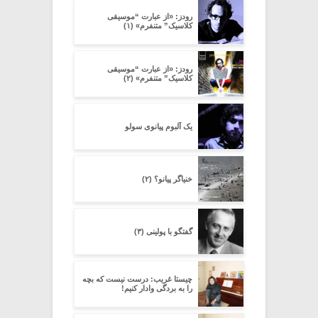
رودز: «از عبارت “موسیقی
کلاسیک” متنفرم» (۱)
رودز: «از عبارت “موسیقی
کلاسیک” متنفرم» (۲)
یک آلبوم پیانوی سولو
خنیاگر پیانو؟ (۲)
گفتگو با پولینی (۳)
چیستا غریب: درست نیست که بچه
را به بردگی وادار کنیم!