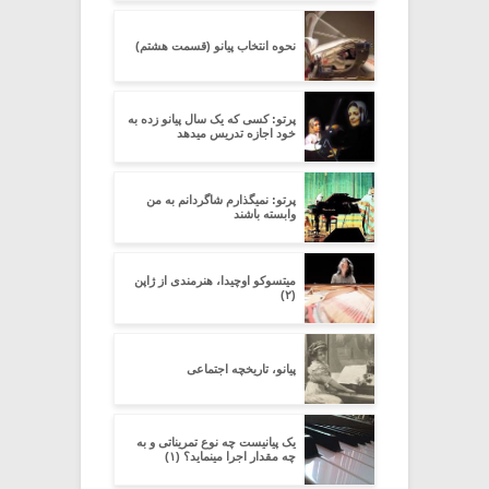
نحوه انتخاب پیانو (قسمت هشتم)
پرتو: کسی که یک سال پیانو زده به
خود اجازه تدریس میدهد
پرتو: نمیگذارم شاگردانم به من
وابسته باشند
میتسوکو اوچیدا، هنرمندی از ژاپن
(۲)
پیانو، تاریخچه اجتماعی
یک پیانیست چه نوع تمریناتی و به
چه مقدار اجرا مینماید؟ (۱)