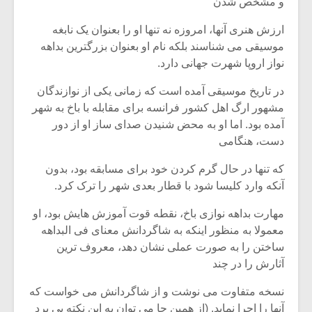
شیش و نیم»
موسیقی فی
و مشخص شدن
برگزار می 
ارزش هنری آنها، امروزه نه تنها او را بعنوان یک نابغه
اگر نمی توانی
سکانسی به 
موسیقی می شناسند بلکه نام او بعنوان بزرگترین بداهه
مشهورترین باشی،
موسیقی فیلم 
نواز اروپا شهرت جهانی دارد.
بدنام ترین باش
در تاریخ موسیقی آمده است که زمانی یکی از نوازندگان
مشهور ارگ اهل کشور فرانسه برای مقابله با باخ به شهر
آمده بود. اما او به محض شنیدن صدای ساز او از دور
دست، هنگامی
که تنها در حال گرم کردن خود برای مسابقه بود، بدون
آنکه وارد کلیسا شود با قطار بعدی شهر را ترک کرد.
مهارت بداهه نوازی باخ، نقطه قوت آموزش هایش بود، او
معمولا به منظور اینکه به شاگردانش معنای فی البداهه
ساختن را به صورت عملی نشان دهد، معروف ترین
آثارش را در چند
نسخه متفاوت می نوشت و از شاگردانش می خواست که
آنها را اجرا نماید. (از همین جا می توان به این نکته پی برد