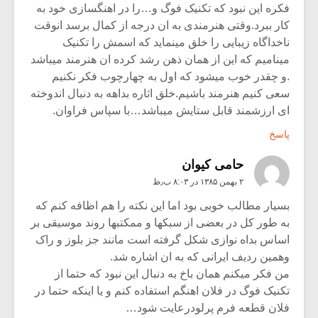
فکره این نبود که تکنیک فوگ و…را در اهنگسازی خود به
کار ببرد.وقتی هنرمندی به ان درجه از کمال برسد انوقت
ناخداگاه زیبایی را خلق مینماید که اسمش را تکنیک
مینامیم که این از همان ذهن رشد کرده ان هنرمند میباشد
.و چقدر خوب میشود که اول به چهارچوب فکر نکنیم
سعی کنیم هنرمند باشیم.خلق اثاره بداهه به دنبال اندوخته
ای ارزشمند قابل ستایش میباشد…با سپاس فراوان.
پاسخ
حامی کیوان
۲ بهمن ۱۳۸۵ در ۸:۰۳ ب٫ظ
بسیار مطالب خوبی بود اما این نکته را هم اظافه کنم که
به طور کل در بعضی از سبکها و ممکتبها روند موسیقی بر
اساس بداه نوازی شکل گرفته است مانند جز بلوز و راک
وهمین ردیف ایرانی که به ان اشاره شد.
من فکر میکنم همان باخ به دنبال این نبود که حتما از
تکنیک فوگ در فلان اهنگم استفاده کنم و یا اینکه حتما در
فلان قطعه فرم پرلودرعایت شود…