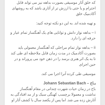
که خلق آثار موسیقی بصورت بداهه نیز می تواند قابل
احترام و یا حتی با ارزش تر از آثاری باشد که به روشهای
آکادمیک خلق
و تهیه شده اند. به این دو نکته توجه کنید:
i – بداهه نواز دانش و توانایی های یک آهنگساز تمام عیار و
حرفه ای را دارد.
ii – بداهه نواز تمام مراحلی که آهنگساز معمولی باید
بصورت آکادمیک در مدت زمان قابل ملاحظه ای طی کند
تا به یک اثر هنری برسد را در ذهن خود می پروراند و در
حین اجرای
میکلوش روژا
موریس ژار
موسیقی طی کرده آنرا اجرا می کند.
بـاخ – Johann Sebastian Bach
باخ در زمان حیات شهرت چندانی در مقام آهنگساز
نداشت و معمولا برچسب کهنگی سبک و از مد افتادگی به
یادداشتی بر موسیقی
دوره آموزش
آثارش زده می شد. اما پس از یکصد سال با کشف آثار او
متن فیلم «متری
موسیقی بر