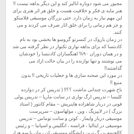
مجبور می شود دوباره انالیز کند و این دیگر بداهه نیست !!
هنر مایه ی فکر و خلاقیت هست و خلق هر اثر هنری برای
این مهم نیاز به زمان دارد. حتی بزرگان موسیقی فلامنکو
و جز هم زمانی را برای خلق اثار صرف می کردند و می
کنند.
در زمان باروک در کنسرتو گروسو ها بخشی بود به نام
کادنتسا که برای بداهه نوازی تکنواز در نظر گرفته می شد
و در همان دوران ۹۰% اهنگسازان کادنتسا را خودشان
می نوشتند و تنها نوازنده را در بیان حالت ازاد می
گذاشتند!!
در مورد این صحنه سازی ها و جعلیات تاریخی !! بدون
منبع !!
باخ شهرت چندانی نداشت ؟؟!! ( تدریس کر در دوازده
کلیسا – تدریس ارگ نوازی در سانت ماریا – تدریس پولی
فونی در دربار شاهزاده هاینریش – مقام کانتور ( استاد
بزرگ ) در لایپزیگ ، وین ، مولهاسون – سرپرست
موسیقی دربار وایمار ، کوتن و سانت توماس – تدریس
موسیقی در ایتالیا ، فرانسه ، انگلیس و اسپانیا – و رئیس
کالجیوم بزرگ ترین دانشگاه موسیقی ان زمان با سه هزار