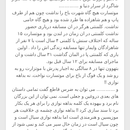
شاگرد از سرار دنیا و ………….
موتسارت هیچ گاه شهرت باخ را نداشت چون هم از طرف
پاپ و هم شاهزاده ها طرد شده بود و هیچ گاه حامی
نداشت. کلمنتی هرگر در ان مسابقه درباری حضور
نداشت کلمنتی در ان زمان در لندن بود و موتسارت ۱۵
ساله که اختلاف سنش با کلمنی ۴ سال است با ۷ نفر از
شاهزادگان وایمار تنها مسابقه زندگی اش را داد . اولین
باری که کلمنتی پا در المان گذاشت ۳۱ سال داشت و ان
ماجرای مسابقه برای ۱۲ سال قبل بود.
بتهوون تنها در ۸ سالگی به اجبار پدرش با موتزارت رو به
رو شد و یک فوگ از باخ برای موتسارت نواخت. نه بداهه
نوازی !!
و ………… می توان به ضرس قاطع گفت تمامی داستان
های بعدی دروغین و جعلی است. نمی توان از این بزرگان
نام برد و بیهوده یک کلمه بداهه نوازی را برای هر یک بکار
برد تا سند سازی کرد !! بداهه نوازی چشمه ی خلاقیت هر
موزیسین و هنرمندی است اما بداهه نوازی سیال است و
چون سیال است در زمان حال سیر می کند و نمی شود از