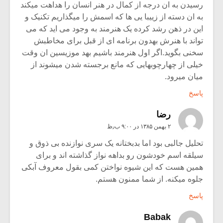
رسیدن به ان درجه از کمال در هنر انسان را هداهت میکند
به ان دسته از زییبا یی ها که اسمش را میگذاریم تکنیک و
این در ذهن رشد کرده یک هنرمند به وجود می اید که می
تواند با هنرش بهدون برنامه ای از قبل برای مخاطبش
سخنی بگوید.اگر اول هنرمند باشیم بهد موزیسین ان وقت
خیلی از چهارچوبهایی که مانع برجسته شدن میشوند از
میان میرود.
پاسخ
رضا
۲ بهمن ۱۳۸۵ در ۹:۰۰ ب٫ظ
تحلیل جالبی بود اما بدبختانه یک سری نوازنده بی ذوق و
سیلقه اسم خودشون رو بداهه نواز گذاشته اند و برای
همین هست که این شیوه نواختن کمی بقول معروف آبکی
جلوه میکنه. از شما ممنون هستم.
پاسخ
Babak