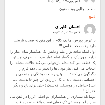
۵ شهریور ۱۳۸۸ در ۱:۵۴ ق٫ظ
مطلب جالبی بود ممنون
پاسخ
احسان اقابرای
۲۲ دی ۱۳۹۱ در ۳:۰۵ ق٫ظ
با عرض پوزش اما یک کلام از این متن نه صحت تاریخی
دارد و نه صحت علمی !!!
اول اینکه بداهه نواز علم و دانش یک اهنگساز تمام عیار را
ندارد. چون یک اهنگساز تمام عیار مدت ها صرف نوشتن
یک قطعه می کند مدام بازخوانی می کند حالات مختلف را
انتخاب می کند . هارمونی ها را تغییر می دهد فرم را
دگرگون می کند تا به بهترین حالات پختگی و منطقی و
احساسی دست یابد. با یک بار زدن این چیز ها بدست نمی
اید. ( حداقل در موسیقی کلاسیک ) حتی برای باخ و دیگر
خدایان !!
دوما بله بسیاری از اهنگسازان تم اصلی اثر را در ذهن می
سازند اما موسیقی تک خطی نیست بلافاصله در بافت