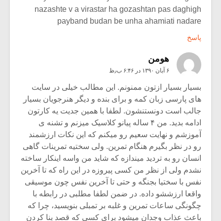
nazashte v a virastar ha gozashtan pas daghigh
payband budan be unha ahamiati nadare
پاسخ
هومن
۶ آبان ۱۳۹۰ در ۶:۴۶ ب٫ظ
بسیار بسیار ازتون ممنونم. این مطالب خیلی در سایت
های پارسی زبان کمه و برای بنده و دیگر هنرجویان بسیار
جالب است دونستنشون. لطفا با همین جدیت یه کارتون
ادامه بدید. من ۴ ساله پیانو کلاسیک میزنم و تشنه ی
آموزشم و نهایت سعیم رو میکنم که این نکات ارزشمند
رو در نظر بگیرم هنگام تمرین. ولی سختیه تمرینات گاهی
انسان رو به تردید میندازه که شاید من واسه اینکار ساخته
نشدم ولی از نظر من کسی پیروزه در این راه که تا آخرین
نفس با سختیا بجنگه و حتی تا آخرین نفس چون موسیقی
واقعا ارزششو داده. در ضمن لطفا مطلبی در رابطه با
چگونگی ساعات تمرین و غلبه بر تمبلی بنویسید، چرا که
باعث عذاب وجدان میشود برای کسی که قصد بنا کردن