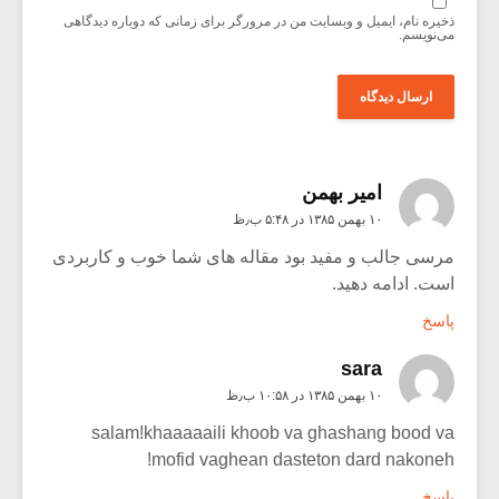
ذخیره نام، ایمیل و وبسایت من در مرورگر برای زمانی که دوباره دیدگاهی
می‌نویسم.
امير بهمن
۱۰ بهمن ۱۳۸۵ در ۵:۴۸ ب٫ظ
مرسی جالب و مفید بود مقاله های شما خوب و کاربردی
است. ادامه دهید.
پاسخ
sara
۱۰ بهمن ۱۳۸۵ در ۱۰:۵۸ ب٫ظ
salam!khaaaaaili khoob va ghashang bood va
mofid vaghean dasteton dard nakoneh!
پاسخ