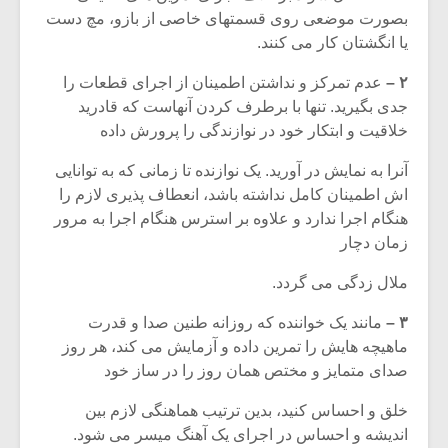
شیش و نیم»
موسیقی فی
بصورت موضعی روی قسمتهای خاصی از بازو، مچ دست
برگزار می 
یا انگشتان کار می کنند.
اگر نمی توانی
سکانسی به 
مشهورترین باشی،
موسیقی فیلم 
۲ –
عدم تمرکز و نداشتن اطمینان از اجرای قطعات را
بدنام ترین باش
جدی بگیرید. تنها با برطرف کردن آنهاست که قادرید
خلاقیت و ابتکار خود در نوازندگی را پرورش داده
آنرا به نمایش در آورید. یک نوازنده تا زمانی که به توانایی
اش اطمینان کامل نداشته باشد، انعطاف پذیری لازم را
هنگام اجرا ندارد و علاوه بر استرس هنگام اجرا به مرور
زمان دچار
ملال زدگی می گردد.
۳ –
مانند یک خواننده که روزانه طنین صدا و قدرت
ماهیچه هایش را تمرین داده و آزمایش می کند، هر روز
صدای متمایز و مختص همان روز را در ساز خود
خلق و احساس کنید، بدین ترتیب هماهنگی لازم بین
اندیشه و احساس در اجرای یک آهنگ میسر می شود.