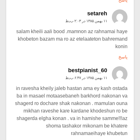
پاسخ
setareh
۱۱ بهمن ۱۳۸۵ در ۲:۰۳ ب٫ظ
salam kheili aali bood .mamnon az rahnamai haye
khobeton bazam ma ro az etelaateton bahremand
konin
پاسخ
bestpianist_60
۱۱ بهمن ۱۳۸۵ در ۶:۴۷ ب٫ظ
in ravesha kheily jaleb hastan ama ey kash ostada
ba in masael motaasebaneh barkhord nakonan va
shagerd ro dochare shak nakonan . mamulan ouna
mikhan raveshe kare kardane khodeshun ro be
shagerda elgha konan . va in hamishe samme!!!az
shoma tashakor mikonam be khatere
rahnamaeihaye khubetun