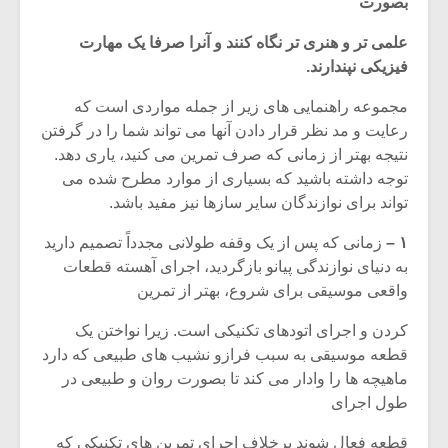
بصورت
علمی تر و هنری تر نگاه کنند و آنرا صرفا یک مهارت
فیزیکی نپندارند.
مجموعه راهنمایی های زیر از جمله مواردی است که
رعایت و مد نظر قرار دادن آنها می تواند شما را در گرفتن
نتیجه بهتر از زمانی که صرف تمرین می کنید، یاری دهد.
توجه داشته باشید که بسیاری از موارد مطرح شده می
تواند برای نوازندگان سایر سازها نیز مفید باشد.
۱ –
زمانی که پس از یک وقفه طولانی مجدداً تصمیم دارید
به دنیای نوازندگی پیانو بازگردید، اجرای آهسته قطعات
واقعی موسیقی برای شروع، بهتر از تمرین
میکلوش روژا
موریس ژار
کردن و اجرای اتودهای تکنیکی است. زیرا نواختن یک
قطعه موسیقی به سبب فرازو نشیب های طبیعی که دارد
ماهیچه ها را وادار می کند تا بصورت روان و طبیعی در
طول اجرای
یادداشتی بر موسیقی
دوره آموزش
متن فیلم «متری
موسیقی بر
قطعه فعال شوند برخلاف اجرای تمرین های تکنیکی که