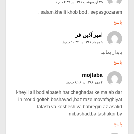
۲۵ اردیبهشت ۱۳۸۶ در ۴:۳۷ ب٫ظ
salam,kheili khob bod . sepasgozaram .
پاسخ
امیر آذین فر
۹ مرداد ۱۳۸۶ در ۱۰:۳۴ ب٫ظ
پایدار بمانید
پاسخ
mojtaba
۴ مهر ۱۳۸۶ در ۸:۲۶ ب٫ظ
kheyli ali bod!albateh har cheghadar ke malab dar
in morid gofteh beshavad ,baz raze movafaghiyat
talash va koshesh va bahregiri az asatid
mibashad.ba tashakor by
پاسخ