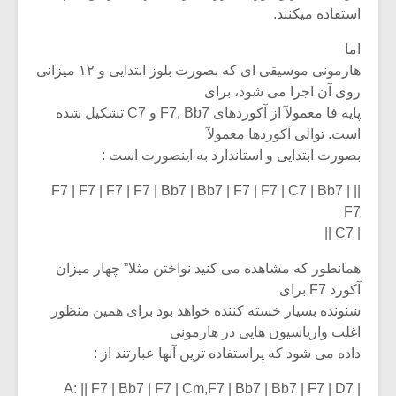
استفاده میکنند.
اما
هارمونی موسیقی ای که بصورت بلوز ابتدایی و ۱۲ میزانی
روی آن اجرا می شود، برای
پایه فا معمولآ از آکوردهای F7, Bb7 و C7 تشکیل شده
است. توالی آکوردها معمولآ
بصورت ابتدایی و استاندارد به اینصورت است :
|| F7 | F7 | F7 | F7 | Bb7 | Bb7 | F7 | F7 | C7 | Bb7 |
F7
| C7 ||
همانطور که مشاهده می کنید نواختن مثلا” چهار میزان
آکورد F7 برای
شنونده بسیار خسته کننده خواهد بود برای همین منظور
اغلب واریاسیون هایی در هارمونی
داده می شود که پراستفاده ترین آنها عبارتند از :
A: || F7 | Bb7 | F7 | Cm,F7 | Bb7 | Bb7 | F7 | D7 |