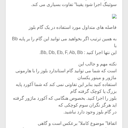
سوئینگ اجرا شود یقینا” تفاوت بسیاری می کند.
فاصله های متداول مورد استفاده در یک گام بلوز
به همین ترتیب اگر بخواهید می توانید این گام را بر پایه Bb
با
این نتها اجرا کنید : Bb, Db, Eb, F, Ab, Bb.
نکته مهم و جالب این
است که شما می توانید گام استاندارد بلوز را با هارمونی
ماژور و مینور یکسان
استفاده کنید بنابر این تفاوتی نمی کند که شما آکورد پایه
میکلوش روژا
موریس ژار
بزرگ یا کوچک گرفته گام
بلوز را اجرا کنید. بخصوص هنگامی که آکورد ماژور گرفته
اید هرگز نگران سوم کوچکی که
در گام بلوز وجود دارد نباشید.
یادداشتی بر موسیقی
دوره آموزش
متن فیلم «متری
موسیقی بر
اتفاقا” موضوع کاملا” برعکس است و گاهی