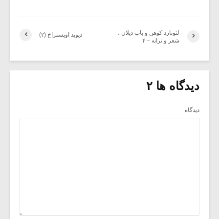
لئونارد کوهن و باب دیلان ،
دیوید اویستراخ (۲)
شعر و ترانه – ۴
دیدگاه ها ۲
دیدگاه