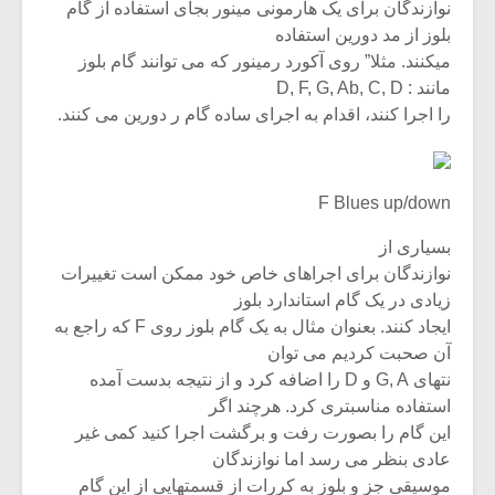
شیش و نیم»
موسیقی فی
نوازندگان برای یک هارمونی مینور بجای استفاده از گام
برگزار می 
بلوز از مد دورین استفاده
میکنند. مثلا” روی آکورد رمینور که می توانند گام بلوز
اگر نمی توانی
سکانسی به 
مانند : D, F, G, Ab, C, D
مشهورترین باشی،
موسیقی فیلم 
بدنام ترین باش
را اجرا کنند، اقدام به اجرای ساده گام ر دورین می کنند.
F Blues up/down
بسیاری از
نوازندگان برای اجراهای خاص خود ممکن است تغییرات
زیادی در یک گام استاندارد بلوز
ایجاد کنند. بعنوان مثال به یک گام بلوز روی F که راجع به
آن صحبت کردیم می توان
نتهای G, A و D را اضافه کرد و از نتیجه بدست آمده
استفاده مناسبتری کرد. هرچند اگر
این گام را بصورت رفت و برگشت اجرا کنید کمی غیر
عادی بنظر می رسد اما نوازندگان
موسیقی جز و بلوز به کررات از قسمتهایی از این گام