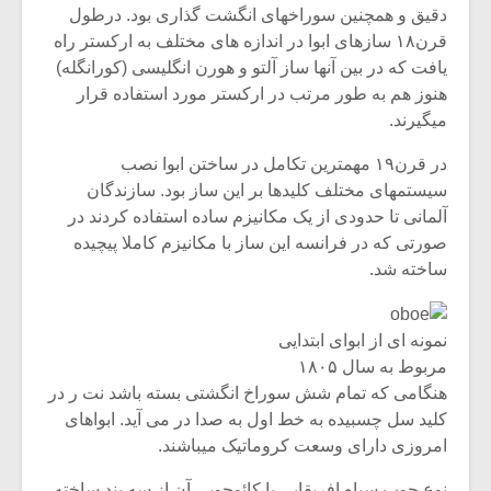
دقیق و همچنین سوراخهای انگشت گذاری بود. درطول
قرن۱۸ سازهای ابوا در اندازه های مختلف به ارکستر راه
یافت که در بین آنها ساز آلتو و هورن انگلیسی (کورانگله)
هنوز هم به طور مرتب در ارکستر مورد استفاده قرار
میگیرند.
در قرن۱۹ مهمترین تکامل در ساختن ابوا نصب
سیستمهای مختلف کلیدها بر این ساز بود. سازندگان
آلمانی تا حدودی از یک مکانیزم ساده استفاده کردند در
صورتی که در فرانسه این ساز با مکانیزم کاملا پیچیده
ساخته شد.
نمونه ای از ابوای ابتدایی
مربوط به سال ۱۸۰۵
هنگامی که تمام شش سوراخ انگشتی بسته باشد نت ر در
کلید سل چسبیده به خط اول به صدا در می آید. ابواهای
امروزی دارای وسعت کروماتیک میباشند.
نوع چوب سیاه افریقایی یا کائوچویی آن از سه بند ساخته