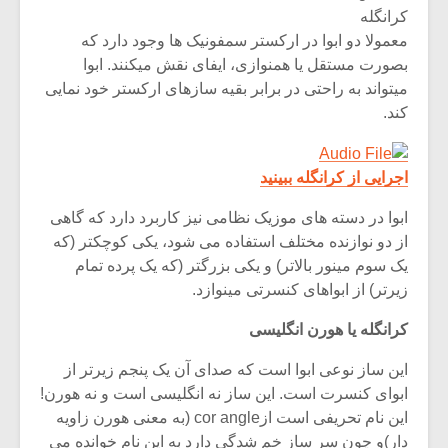
کرانگله
معمولا دو ابوا در ارکستر سمفونیک ها وجود دارد که
بصورت مستقل یا همنوازی، ایفای نقش میکنند. ابوا
میتواند به راحتی در برابر بقیه سازهای ارکستر خود نمایی
کند.
اجرایی از کرانگله ببینید
ابوا در دسته های موزیک نظامی نیز کاربرد دارد که گاهی
از دو نوازنده مختلف استفاده می شود، یکی کوچکتر (که
یک سوم مینور بالاتر) و یکی بزرگتر (که یک پرده تمام
زیرتر) از ابواهای کنسرتی مینوازد.
کرانگله یا هورن انگلیسی
این ساز نوعی ابوا است که صدای آن یک پنجم زیرتر از
ابوای کنسرت است. این ساز نه انگلیسی است و نه هورن!
این نام تحریفی است ازcor angle (به معنی هورن زاویه
دار)و چون سر ساز خم شدگی دارد به این نام خوانده می