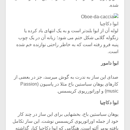
شده.
ابوا دکاچیا
لوله آن از ابوا بلندتر است و به یک انتهای باد کرده یا
زنگوله گلابی شکل ختم می شود؛ زبانه آن در یک چوب
پنبه فرو رفته است که به خاطر راحتی نوازنده خم شده
است.
ابوا دامور
صدای این ساز به ندرت به گوش میرسد، جز در بعضی از
کارهای یوهان سباستین باخ مثلا در پاسیون (Passion
music) و اوراتورریوی کریسمس.
ابوا دکاچیا
یوهان سباستین باخ، بخشهایی برای این ساز در چند کار
خود از جمله اوراتوریوی کریسمس نوشت. این ساز تکامل
یافته پومر آلتو است. هنگامی که ابوا دکاچیا کنار گذاشته