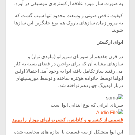
شیش و نیم»
موسیقی فی
به صورت ساز مورد علاقه ارکسترهای موسیقی در آورد.
برگزار می 
کیفیت ناقص صوتی و وسعت محدود تنها سبب گشت که
اگر نمی توانی
سکانسی به 
به مرور زمان سازهای باروک هم نوع جایگزین این سازها
مشهورترین باشی،
موسیقی فیلم 
شوند.
بدنام ترین باش
ابوای ارکستر
در قرن هفدهم از سورنای سوپرانو (ملودی نواز) و
سازهای مشابه آن که برای نواختن در فضای بسته به کار
می رفتند ساز تکامل یافته ابوا به وجود آمد. احتمالا اولین
ابواها توسط خانواده هوتتره ساخته و توسط موزیسینهای
دربار لودویگ چهاردهم نواخته شد.
سرنای ایرانی که نوع ابتدایی ابوا است
قسمتی از کنسرتو و کادانس، کنسرتو ابوای موزار را ببینید
این ابوا متشکل از سه قسمت با اندازه های محاسبه شده