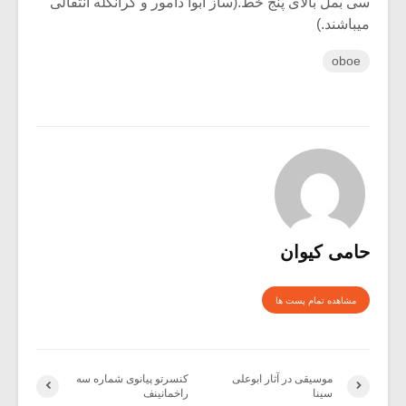
سی بمل بالای پنج خط.(ساز ابوا دامور و کرانگله انتقالی
میباشند.)
oboe
حامی کیوان
مشاهده تمام پست ها
موسیقی در آثار ابوعلی
کنسرتو پیانوی شماره سه
سینا
راخمانینف