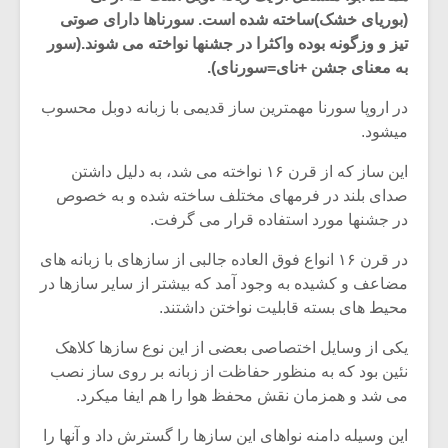
(بوریای خشک)ساخته شده است. سورناها دارای صوتی
تیز و وزگونه بوده واکثرا در جشنها نواخته می شوند.(سور
به معنای جشن +نای=سورنای).
در اروپا سورنا مهمترین ساز قدیمی با زبانه دوبل محسوب
میشود.
این ساز که از قرن ۱۶ نواخته می شد، به دلیل داشتن
صدای بلند در فرمهای مختلف ساخته شده و به خصوص
در جشنها مورد استفاده قرار می گرفت.
در قرن ۱۶ انواع فوق العاده جالبی از سازهای با زبانه های
مضاعف و کشیده به وجود آمد که بیشتر از سایر سازها در
محیط های بسته قابلیت نواختن داشتند.
میکلوش روژا
موریس ژار
یکی از وسایل اختصاصی بعضی از این نوع سازها کلاهک
نئین بود که به منظور حفاظت از زبانه بر روی ساز نصب
می شد و همزمان نقش محفظ هوا را هم ایفا میکرد.
یادداشتی بر موسیقی
دوره آموزش
متن فیلم «متری
موسیقی بر
این وسیله دامنه نواهای این سازها را گسترش داد و آنها را