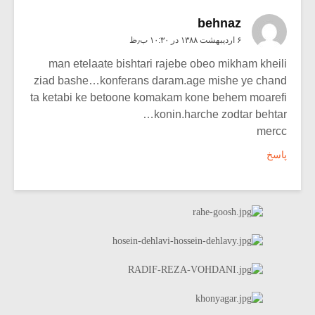
behnaz
۶ اردیبهشت ۱۳۸۸ در ۱۰:۳۰ ب٫ظ
man etelaate bishtari rajebe obeo mikham kheili
ziad bashe…konferans daram.age mishe ye chand
ta ketabi ke betoone komakam kone behem moarefi
konin.harche zodtar behtar…
mercc
پاسخ