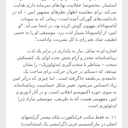
شیش و نیم»
موسیقی فی
استثمار، مخصوصا عقلانیت نهادهای سرمایه داری هدایت
برگزار می 
می‌کند. برای مقایسه اظهار نظرهای مشهور لنین – که در
اگر نمی توانی
سکانسی به 
یادداشت‌های گورکی آمده است- زمانی که به سونات
مشهورترین باشی،
موسیقی فیلم 
آپاسیوناتای بتهوون گوش کرده بود، در اینجا می آید: “او
بدنام ترین باش
لنین- از آپاسیوناتا بسیار لذت برد، موسیقی او را به حسی
لطیف، شاد، هم رای با کل بشریت، واداشت”.
اشاره او به تمایل، نیاز به پایداری در برابر یک لذت
زیباشناسانه مخدر و آرام بخش تحت لوای یک کشمکش
سخت – متناظر با سخت‌گیری ایدئولوژیک– را نشان
میدهد، که دستکم در جریان حرکت برای ساخت یک
جامعه‌ی بی‌طبقه جاگرفته است . اما چیزی که دراثر لنین
زیاد احساس می‌شود، تغییر شکل حساسیت زیباشناسانه
به سوی حوزه اکتیویسم انقلابی است. و در آثار آدورنو و
لنین مفهومی هست که به طریقی، موسیقی مازاد (بر)
ایدئولوژی است.
۱۱- نه فقط مکتب فرانکفورت بلکه بیشتر گرایشهای
اصلی در مارکسیسم غربی (گرامشی یک استثناست)