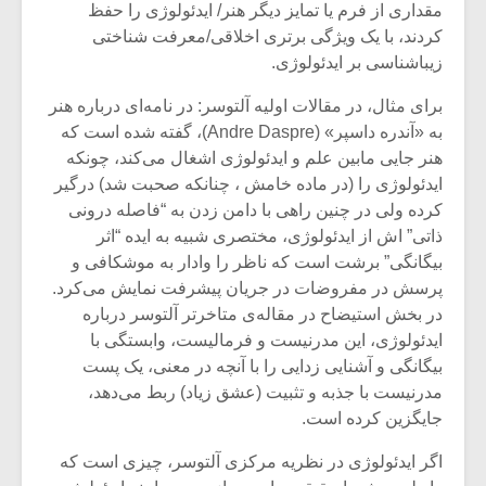
مقداری از فرم یا تمایز دیگر هنر/ ایدئولوژی را حفظ
کردند، با یک ویژگی برتری اخلاقی/معرفت شناختی
زیباشناسی بر ایدئولوژی.
برای مثال، در مقالات اولیه آلتوسر: در نامه‌ای درباره هنر
به «آندره داسپر» (Andre Daspre)، گفته شده است که
هنر جایی مابین علم و ایدئولوژی اشغال می‌کند، چونکه
ایدئولوژی را (در ماده خامش ، ‌چنانکه صحبت شد) درگیر
کرده ولی در چنین راهی با دامن زدن به “فاصله درونی
ذاتی” اش از ایدئولوژی، مختصری شبیه به ایده “اثر
بیگانگی” برشت است که ناظر را وادار به موشکافی و
پرسش در مفروضات در جریان پیشرفت نمایش می‌کرد.
در بخش استیضاح در مقاله‌ی متاخرتر آلتوسر درباره
ایدئولوژی، این مدرنیست و فرمالیست، وابستگی با
بیگانگی و آشنایی زدایی را با آنچه در معنی، یک پست
مدرنیست با جذبه و تثبیت (عشق زیاد) ربط می‌دهد،
جایگزین کرده است.
اگر ایدئولوژی در نظریه مرکزی آلتوسر، چیزی است که