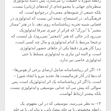
رابطه سوژه با حقیقت را می‌سازد، پس دامنه ایدئولوژی
منظره‌ای جهانی یا مجموعه‌ای از ایده‌های (زبانی) نیست،
بلکه جمعی از شیوه‌های معنی‌دار درجوامع است، که
فرهنگی‌اند. در استیضاح، نتیجه این نیست که ایدئولوژی در
فضایی شبیه تجربه زیباشناسانه روی دهد، یا در هنر “ممتاز
معتبر” یا “بزرگ” که فراتر از چیزی صرفا ایدئولوژیک
می‌رود (در حالی که هنر “نامعتبر” نمی‌رود)، بل اینست که
ترجیحا مرتبط با کدام ایدئولوژی و مال چه کسی است،
زیرا کار هنری دقیقا یکی از جاهای حضور ایدئولوژی
است، و البته این نیازی به ایدئولوژی مسلط یا حتی
ایدئولوژی خاصی نیز ندارد.
۱۲- اگر اثر زیباشناسانه شامل ارضای برخی از هوس‌ها–
لذت‌ها (در آثار فرمالیست ها، تجدید نیرو یا ایجاد شور) –
است، یا اگر اثر زیباشناسانه یک اثر ایدئولوژیک است، پس
سوالی که پیش می آید جدایی موسیقی و ایدئولوژی نیست
بلکه بیشتر ارتباط آنهاست.
۱۳- به نظر می‌رسد، موسیقی که در این مفهوم، یک
رابطه مخصوص با مرحله پیشازبانی، و بنابراین با مرحله