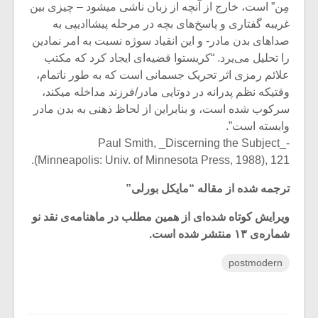
مِن” است، خارج از آنچه از زبان ناشی میشود – چیزی بین
غریبه گفتاری و پاسخ‌های بچه در مرحله پیشاادیپی به
صداهای بدن مادر- و این انقیاد سوژه نسبت به امر نمادین
را تحلیل می‌یرد. “کریستوا قضیه‌ای ایجاد کرد که مکتب
علائم رمزی اثر تحریک جسمانی است که به طور ناتمام،
وقتیکه نظم پدرانه در دوتایی مادر/فرزند مداخله میکند،
سرکوب شده ‌است، و بنابراین از لحاظ ذهنی به بدن مادر
وابسته است”.
-Paul Smith, _Discerning the Subject_
(Minneapolis: Univ. of Minnesota Press, 1988), 121.
ترجمه شده از مقاله “مایکل بورلی”
ویرایش کوتاه شده‌ای از همین مطلب در ماهنامه‌ی نقد نو
شماره‌ی ۱۳ منتشر شده است.
postmodern