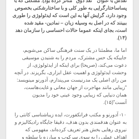
نقدش با عنوان ” نقد ذوق” متاثر کرده بود). مشکلی که با
پساساختارگرایی به طور کلی و با ساختارشکنی بخصوص
وجود دارد، گرایش آنها به این است که ایدئولوژی را طوری
ببینند که در اصل به وسیله زبان – نمادین- مقید شده
است، بجای اینکه عموما حالات احساسی را سازمان دهد
(۱۴).
اما ما، مطمئنا در یک سنت فرهنگی ساکن می‌شویم،
جاییکه یک حس مشترک، مردم را به شنیدن موسیقی
دعوت می‌کند، (صریحا) برای اینکه از ایدئولوژی، از
وحشت ایدئولوژی و اهمیت عقل ابزاری، بگریزند. در آنچه
من رای اصلی یک مدرنیست می‌پندارم، آدورنو مینویسد:
“زیبایی مانند مهاجرت از جهان معانی و غایت‌هاست،
همان دنیایی که زیبایی وجود عینی خود را مدیون
میکلوش روژا
موریس ژار
آنست”(۱۵).
۱۰- آدورنو و مکتب فرانکفورت، ایده زیباشناسی کانتی را
به عنوان هدفمندی بدون هدف، دقیقا جایگاه رادیکالیزم و
یادداشتی بر موسیقی
دوره آموزش
نیروی رهایی بخش هنر تعریف کرده‌اند، مفهومی که
متن فیلم «متری
موسیقی بر
اهداف عملی را به سوی سرکوب و مبارزه با سلطه و