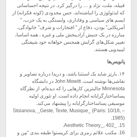
قبیله، ملت، نژاد و … را درگیر کرد. در نتیجه احساساتی
که ایدئولوژی را انباشته‌اند، حس محدودی (کوته فکرانه) از
ایسم های سیاسی و وفاداری، وابستگی به یک حزب، ”
آمریکایی” بودن، دفاع از ” افتخارات و شرف” خانوادگی،
مبارزه در یک جنبش آزادیبخش ملی و غیره ، همه اساسا،
تغییر شکل‌های گرایش همجنس خواهانه خود شیفتگی
لیبیدویی هستند.
پانویس‌ها
۱۴. بارتِز شاید یک استثنا باشد، و دریدا درباره تصاویر و
نقاشی‌ها نوشته است. John Mowitt در دانشگاه
Minnesota جالبترین کارهایی را که دیده‌ام، از نظرگاه
پساساختارگرایانه انجام داده است. او تئوری اولیه
موسیقی پساساختارگرایانه را پیشنهاد می‌کند.
– Stoianova, _Geste, Texte, Musique_ (Paris: 10/18,
1985).
15. _Aesthetic Theory_, 402.
16. مکتب علائم رمزی برای کریستوا طبقه بندی “مِن و