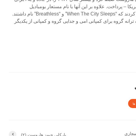
یکا – پرداخت. علاوه بر این آنها با نام مستعار بومبادیل
(Bombadil) دو تک ترانه منتشر کردند که “When The City Sleeps” و “Breathless” نام داشتند.
ین تک ترانه گروه برای کمپانی امی و جدایی گروه و کمپانی از یکدیگر
ها
مجازی
بارکلی جیمز هاروست (۲)