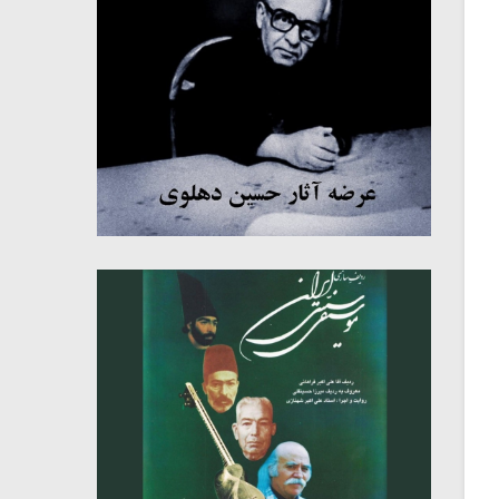
میکلوش روژا
موریس ژار