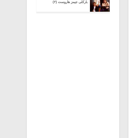
بارکلی جیمز هاروست (۲)