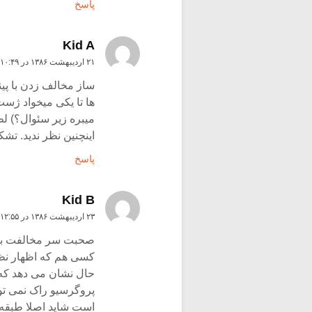
پاسخ
Kid A
۲۱ اردیبهشت ۱۳۸۶ در ۱۰:۴۹ ب٫ظ
ساز مخالف زدن با پینک
ها تا یکی میخواد ژست 
میبره زیر سئوال؟) لط
اینچنین نظر ندید. تشک
پاسخ
Kid B
۲۳ اردیبهشت ۱۳۸۶ در ۱۲:۵۵ ب٫ظ
صحبت سر مخالفت با ف
کسی هم که اظهار نظر
حال نشان می دهد که 
پروگرسیو راک نمی تو
است شاید اصلا طبقه ب