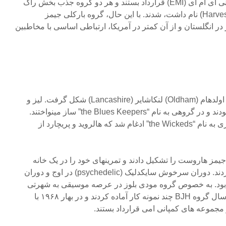
پینک فلوید (Pink Floyd) با کمپانی ای ام آی (EMI) قرارداد بستند و هر دو گروه جذب بخش راک
پیشروی کمپانی که هاروست (Harvest) نام داشت، شدند. با این حال، گروه بارکلی جیمز
در انگلستان و از آن کمتر در آمریکا، ارتباطی اساسی با مخاطبین
گروه در سپتامبر سال ۱۹۶۶ در اولدهام (Oldham) لنکاشایر (Lancashire) شکل گرفت. لیز و
ولستنهولم با یکدیگر هم کلاس بودند و در گروهی به نام “the Blues Keepers” ساز مینواختند.
اندکی بعد این گروه با گروه دیگری به نام “the Wickeds” ادغام شد که هالروید و پریچارد از
 گروه بارکلی جیمز هاروست را تشکیل دادند و تمرینهای خود را در یک خانه
رعیتی واقع در لانکاشایر آغاز کردند. دوران سرخوش سایکدلیک (psychedelic) در اوج و دوران
ود. به خصوص گروه مودی بلوز در عرصه موسیقی به شهرتی
جهانی دست یافته بودند. در این سال گروه BJH چند نمونه کار آماده کردند و در بهار ۱۹۶۸ با