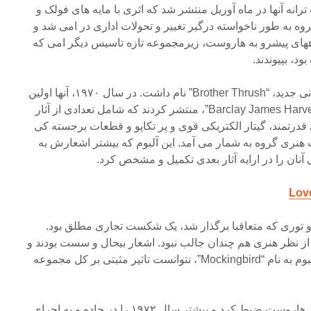
Early M” اولین تک ترانه آنها در ماه آوریل منتشر شد که اثری با مایه های فولک و
وه به طور ناخواسته درگیر تغییر و تحولات اداری در امی شد و
های پیشرو به هاروست، زیرمجموعه تازه تاسیس دیگر امی که
اولین اثر منتشره آنها با این کمپانی جدید، “Brother Thrush” نام داشت. در سال ۱۹۷۰، آنها اولین
آلبوم خود را به نام خودشان “Barclay James Harvest”، منتشر کردند که شامل تعدادی از آثار
وهی قدرتمند، گیتار الکتریکی قوی و پر تکاپو و قطعات برجسته کی
 هنری گروه به شمار می آمد. این آلبوم که بیشتر اشعارش به
آنان را در ارایه آثار بعدی تکمیل و مشخص کرد.
Love
و توری که متعاقبا برگذار شد، یک شکست تجاری مطلق بود.
مین آلبوم آنها،”Once Again” از نظر هنری هم چندان جالب نبود. اشعار بیحال و سست بودند و
حتی ترانه عالی موجود در این آلبوم به نام “Mockingbird”، نتوانست تاثیر مثبتی بر کل مجموعه
گروه دو آلبوم دیگر هم با کمپانی هاروست ضبط کرد و بیشتر سال ۱۹۷۲ را در جاده و به اجرای