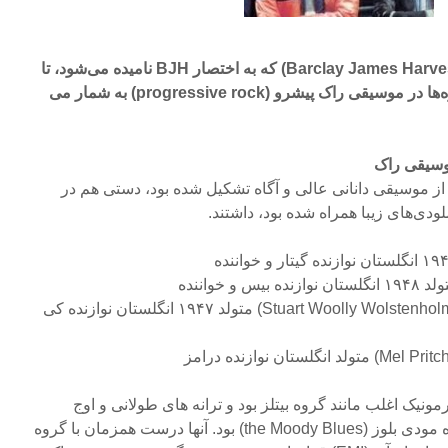
گروه بارکلی جیمز هاروست (Barclay James Harvest) که به اختصار BJH نامیده می‌شود، تا
سالها یکی از بدشانس ترین گروه‌ها در موسیقی راک پیشرو (progressive rock) به شمار می
وسیقی راک
ز موسیقی دانانی عالی و آگاه تشکیل شده بود، دستی هم در
ودی‌های زیبا همراه شده بود، داشتند.
• استوارت وولی ولستنهولم (Stuart Woolly Wolstenholme) متولد ۱۹۴۷ انگلستان نوازنده کی
ونیک اغلب مانند گروه بیتلز بود و ترانه های طولانی و اوج
گیرنده شان بسیار قویتر از گروه مودی بلوز (the Moody Blues) بود. آنها درست همزمان با گروه