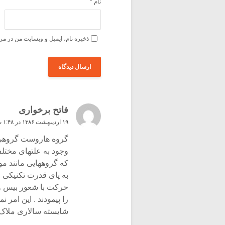
نام
*
ذخیره نام، ایمیل و وبسایت من در مر
فاتح برخواری
۱۹ اردیبهشت ۱۳۸۶ در ۱:۴۸ ب٫ظ
گروه هاروست گروهی ب
وجود به علتهای مختل
که گروههایی مانند مود
به پای قدرت تکنیکی ،
حرکت با شعور بیس و .
را پیمودند . این امر 
شایسته سالاری ملا