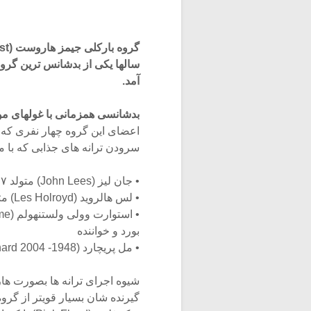
آمد.
بدشانسی همزمانی با غولهای م
اعضای این گروه چهار نفری که ا
سرودن ترانه های جذابی که با مل
• جان لیز (John Lees) متولد ۱۹۴۷ انگلستان نوازنده گیتار و خواننده
• لس هالروید (Les Holroyd) متولد ۱۹۴۸ انگلستان نوازنده بیس و خواننده
بورد و خواننده
• مل پریچارد (Mel Pritchard 2004 -1948) متولد انگلستان نوازنده درامز
شیوه اجرای ترانه ها بصورت هارم