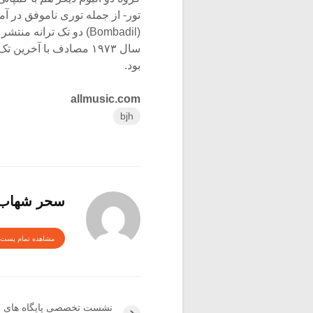
تور- از جمله توری ناموفق در آمر
سال ۱۹۷۳ مصادف با آخر
بود.
allmusic.com
bjh
سحر شهاب
مشاهده تمام پست 
نشست تخصصی پایگاه های 