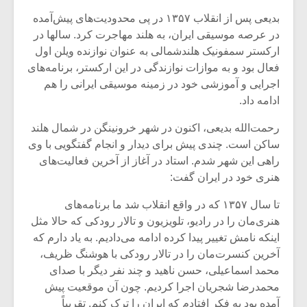
بدیعی پس از انقلاب ۱۳۵۷ در پی محدودیت‌های پیش‌آمده
در عرصه موسیقی ایران، به هلند مهاجرت کرد. سالها در
ارکستر سمفونیک هلندشمالی به عنوان نوازنده ویلن اول
فعال بود و به موازات نوازندگی در این ارکستر، برنامه‌های
اجرایی و آموزشی خود در زمینه موسیقی ایرانی را هم
ادامه داد.
رحمت‌الله بدیعی،‌ اکنون در شهر خرونینگن در شمال هلند
ساکن است. چندی پیش برای دیدار و انجام گفتگویی با وی
راهی این شهر شدم. استاد در آغاز از آخرین فعالیت‌های
هنری خود در ایران گفت:
تا سال ۱۳۵۷ که در واقع انقلاب شد ما برنامه‌های
میکلوش روژا
موریس ژار
هنری‌مان را در رادیو، تلویزیون و تالار رودکی که حالا مثل
اینکه نامش تغییر پیدا کرده ادامه می‌دادیم. به یاد دارم که
آخرین کنسرت‌مان را در تالار رودکی با‌ هوشنگ ظریف،
محمد اسماعیلی، حسن ناهید و چند نفر دیگر با صدای
یادداشتی بر موسیقی
دوره آموزش
محمدرضا شجریان اجرا کردیم. چون آن موقعیت پیش
متن فیلم «متری
موسیقی بر
آمده بود به فکر افتادم که ایران را ترک کنم. تقریباً