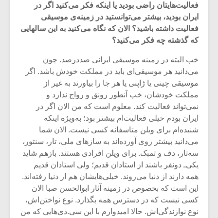
فعالیت‌هایتان راضی بودید یا اینکه فکر می‌کنید اگر در
ایران بودید،‌ بیشتر می‌توانستید در زمینه‌ی موسیقی
فعالیت داشته باشید؟ الان که نگاه می‌کنید به این سالهایی
که گذشته چه فکر می‌کنید؟
خب البته در زمینه موسیقی ایرانی صددرصد. چون
می‌دانید هر موسیقی‌ای باید در مملکت خودش باشد. اگر
موسیقی چینی یا ژاپنی یا هر جا را بیاورند به غیر از
مملکت خودشان، خب آنطور رونق و رواج ندارد و
نمی‌تواند فعالیت کند. معلوم است که من الان اگر در
ایران بودم خیلی فعالیت‌ام بیشتر بود؛ به‌ویژه اینکه
شنیده‌ام برای ویلن متاسفانه کسی نیست. الان شما
می‌دانید بیشتر روی آورده‌اند به سازهای ملی، تار،‌ سنتور،
سه‌تار، دف و تمبک. برای ویلن افرادی هستند. بازهم شاید
یکی‌ـ دونفر باشند از استادان قدیم؛ ولی استادان قدیم
همه دارند از دنیا می‌روند. خیلی‌هایشان هم از دنیا رفته‌اند.
این است که بخصوص در زمینه آثار ابوالحسن صبا الان
کسی نیست که در دسترس همه بگذارد. نوع نواختن‌اش،‌
نوع نوازندگی‌اش. حالا امیدوارم با این سی.دی‌هایی که من