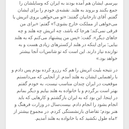
بپرسم. ایشان هم آمده بودند به ایران که وسایلشان را
جمع بکنند و بروند به هلند. نقشه‌ی خودم را برای ایشان
گفتم. آقای تارخانیان گفتند: «تو می‌خواهی بروی اتریش یا
می‌خواهی از مملکت خارج بشوی؟» گفتم: «برای من
فرقی نمی‌کند؛ هرجا که باشد، چه اتریش چه هلند و چه
جاهای دیگر». گفت: «پس من پیشنهاد می‌کنم که به هلند
بیایی؛ برای اینکه در هلند ارکسترهای زیادی هست و به
نوازنده نیاز دارند. این است که تو شانس‌ات آنجا بیشتر
خواهد بود.»
در نتیجه بلیت اتریش را هم که رزرو کرده بودم پس دادم و
با راهنمایی ایشان به هلند آمدم. از آنجایی که می‌دانستم
موقعیت در ایران چندان مناسب نیست، به خودم گفتم
بهتر است برگردم و با خانواده به هلند بیایم و دیگر بمانم
در اینجا. این بود که به ایران بازگشتم و کارهایی که باید
انجام بشود را انجام دادم. بیست‌سال در وزارت فرهنگ و
هنر بودم؛ تقاضای بازنشستگی کردم. در مجموع بیشتر از
۲ماه طول نکشید که با خانواده به هلند آمدیم.