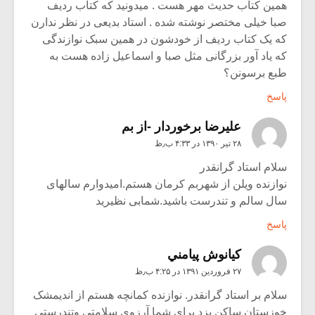
همین کتاب حدیث مهر هست . میدونید که کتاب ردیف
صبا خیلی مختصر نوشته شده . استاد بدیعی در نظر ندارن
که یک کتاب ردیف از خودشون در همین سبک نوازندگی
که یاد آور بزرگانی مثل صبا و اسماعیل زاده هست به
طبع برسونن؟
پاسخ
علیرضا برخوردار -از بم
۲۸ تیر ۱۳۹۰ در ۴:۳۳ ب٫ظ
سلام استاد گرانقدر
نوازنده ویلن از شهربم کرمان هستم.امیدوارم سالهای
سال سالم و تندرست باشید.شمابی نظیرید
پاسخ
كيانوش پيامني
۲۷ فروردین ۱۳۹۱ در ۴:۲۵ ب٫ظ
سلام بر استاد گرانقدر. نوازنده کمانچه هستم از اندیمشک
خوزستان ساکن یزد برای شما آرزوی سلامتی وتندرستی