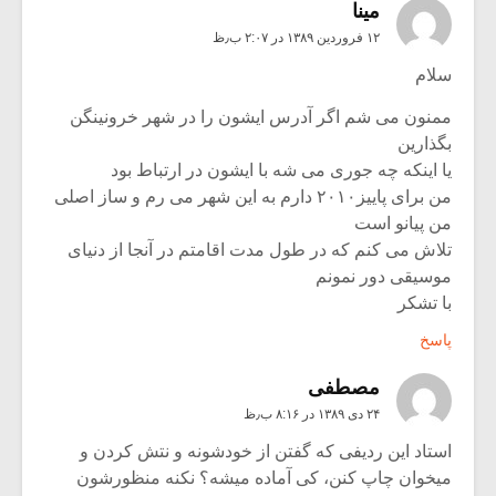
مینا
۱۲ فروردین ۱۳۸۹ در ۲:۰۷ ب٫ظ
سلام
ممنون می شم اگر آدرس ایشون را در شهر خرونینگن
بگذارین
یا اینکه چه جوری می شه با ایشون در ارتباط بود
من برای پاییز۲۰۱۰ دارم به این شهر می رم و ساز اصلی
من پیانو است
تلاش می کنم که در طول مدت اقامتم در آنجا از دنیای
موسیقی دور نمونم
با تشکر
پاسخ
مصطفی
۲۴ دی ۱۳۸۹ در ۸:۱۶ ب٫ظ
استاد این ردیفی که گفتن از خودشونه و نتش کردن و
میخوان چاپ کنن، کی آماده میشه؟ نکنه منظورشون