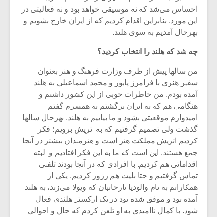
شیش و نیم»
موسیقی فی
احساس می‌شد که نه موسیقی خواهد بود و نه فعالیتی در
برگزار می 
این مورد. بنابراین اقدام کردیم که از ایران خارج بشویم و
اگر نمی توانی
سکانسی به 
بهرحال آمدیم به سوی هلند.
مشهورترین باشی،
موسیقی فیلم 
بدنام ترین باش
چه شد که هلند را انتخاب کردید؟
من سالها پیش از طرف وزارت فرهنگ و هنر بعنوان
سفیر هنری با فرامرز پایور و محمد اسماعیلی به هلند
آمده بودم. من خاطرات خوبی از این کشور داشتم و
هنگامی هم که به ایران برگشتم به همسرم گفتم
امیدوارم موقعیتی بشود و ما بیاییم به هلند. بهرحال سالها
گذشت ولی تصمیم گرفتیم که به اتریش برویم؛ فکر
کردیم اتریش مملکت هنر است و هنرمندان بیشتر در آنجا
جمع هستند. این است که ما به این فکر افتادیم و البته
اقداماتی هم کردیم. با افرادی که در آنجا بودند تلفنی
تماس گرفتیم و حتا بلیت هم رزور کردیم. یکی از
همکارانم به نام والودیا تارخانیان که ویولا می‌زند، به هلند
آمده بود و موفق شده بود در یک ارکستر هلندی فعال
شود. با کمال ناامیدی به او تلفن کردم که حال و احوالی