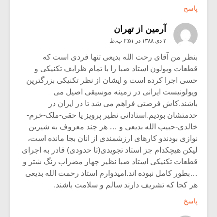
پاسخ
آرمین از تهران
۲ دی ۱۳۸۸ در ۲:۵۱ ب٫ظ
بنظر من آقای رحت الله بدیعی تنها فردی است که
قطعات ویولون استاد صبا را با تمام ظرایف تکنیکی و
حسی اجرا کرده است و ایشان از نظر تکنیکی بزرگترین
ویولونیست ایرانی در زمینه موسیقی اصیل می
باشند.کاش فرصتی فراهم می شد تا در ایران در
خدمتشان بودیم.استادانی نظیر پرویز یا حقی-ملک-خرم-
خالدی-حبیب الله بدیعی و … هر چند معروف به شیرین
نوازی بودندو کارهای ارزشمندی از انان بجا مانده است،
لیکن هیچکدام جز استاد تجویدی(تا حدودی) قادر به اجرای
قطعات تکنیکی استاد صبا نظیر چهار مضراب زنگ شتر و
…بطور کامل نبوده اند.امیدوارم استاد رحمت الله بدیعی
هر کجا که تشریف دارند سالم و سلامت باشند.
پاسخ