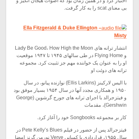
اختیار کرد و در همین زمان بود که اصوات هیجان انگیز و
بی معنای scat را به کار گرفت.
Ella Fitzgerald & Duke Ellington –
Misty
انتشار ترانه های Lady Be Good، How High the Moon
و Flying Home در طی سالهای ۱۹۴۵ تا ۱۹۴۷ موقعیت
او را به عنوان یک خواننده مهم جز تثبیت کرد. مجموعه
ترانه های دوئت او
با الیس لارکینز (Ellis Larkins) نوازنده پیانو، در سال
۱۹۵۰ و همکاری مجدد آنها در سال ۱۹۵۴ بسیار موفق بود
میکلوش روژا
موریس ژار
و فیتزجرالد با اجرای ترانه های جورج گرشوین (George
Gershwin)، مقدمات
کار بر مجموعه Songbooks خود را آغاز کرد.
یادداشتی بر موسیقی
دوره آموزش
فیتزجرالد پس از حضور در فیلم Pete Kelly’s Blues در
متن فیلم «متری
موسیقی بر
سال ۱۹۵۵، قراردادی با کمپانی Verve نورمن گرنز امضا