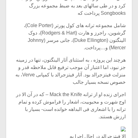
شیش و نیم»
موسیقی فی
کرد و در طی سالهای بعد به ضبط مجموعه بزرگ
برگزار می 
Songbooks پرداخت که
اگر نمی توانی
سکانسی به 
شامل مجموعه ترانه های کول پورتر (Cole Porter)،
مشهورترین باشی،
موسیقی فیلم 
بدنام ترین باش
گرشوین، راجرز و هارت (Rodgers & Hart)، دوک
الینگتون (Duke Ellington)، جانی مرسر (Johnny
Mercer) و…پرداخت.
هرچند این پروژه ، به استثنای آثار الینگتون، تنها در زمینه
جز نبود، اما اعتبار آن موجب ترفیع قابل ملاحظه قدر و
منزلت فیتزجرالد بود. آثار فیتزجرالد با کمپانی Verve، به
خصوص نسخه بسیار جالب
اجرای زنده او از ترانه Mack the Knife – که در آن الا در
اوج شهرت و محبوبیت، اشعار را فراموش کرده و تمام
ترانه را با اشعاری فی البداهه خوانده است- بسیار با
ارزش هستند.
الا فیتزجرالد در احال اجرا به