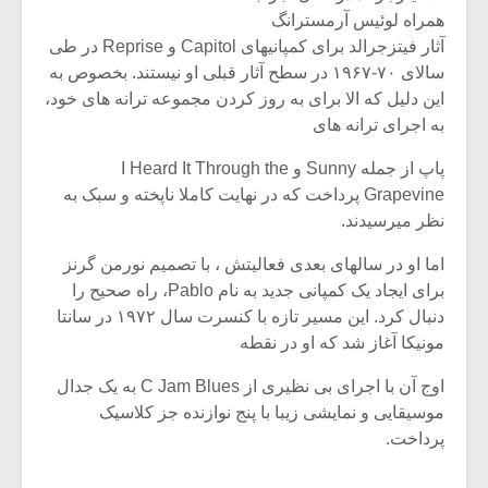
همراه لوئیس آرمسترانگ
آثار فیتزجرالد برای کمپانیهای Capitol و Reprise در طی
سالای ۷۰-۱۹۶۷ در سطح آثار قبلی او نیستند. بخصوص به
این دلیل که الا برای به روز کردن مجموعه ترانه های خود،
به اجرای ترانه های
پاپ از جمله Sunny و I Heard It Through the
Grapevine پرداخت که در نهایت کاملا ناپخته و سبک به
نظر میرسیدند.
اما او در سالهای بعدی فعالیتش ، با تصمیم نورمن گرنز
برای ایجاد یک کمپانی جدید به نام Pablo، راه صحیح را
دنبال کرد. این مسیر تازه با کنسرت سال ۱۹۷۲ در سانتا
مونیکا آغاز شد که او در نقطه
اوج آن با اجرای بی نظیری از C Jam Blues به یک جدال
موسیقایی و نمایشی زیبا با پنج نوازنده جز کلاسیک
پرداخت.