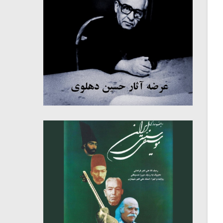
میکلوش روژا
موریس ژار