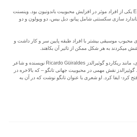
ادواردو آرولاس Eduardo Arolas یکی از افراد موثر در افزایش محبوبیت باندونیون بود. وینسنت
Vicent نیز به استاندارد سازی سکستتی شامل پیانو، دبل بیس، دو ویولون و دو
های محبوب موسیقی بیشتر با افراد طبقه پایین سر و کار داشت و
شش میکردند به هر شکل ممکن از تاثیر آن بکاهند.
علی رغم این بی اعتنایی، عده ای، مانند ریکاردو گوئیرالدز Ricardo Güiraldes نویسنده و شاعر
د. گوئیرالدز نقش مهمی در محبوبیت جهانی تانگو – که بالاخره در
ح کرد- ایفا کرد. او شعری با عنوان تانگو نوشت که در آن به