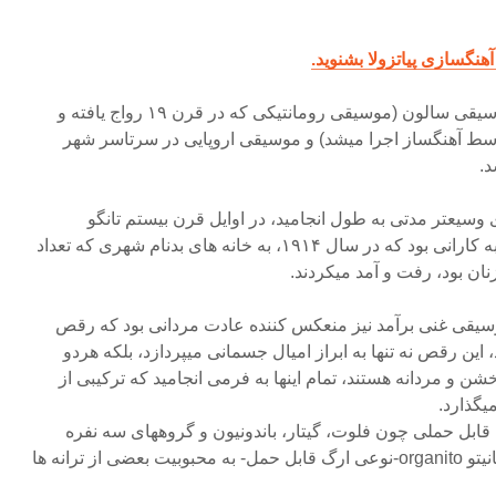
در پایان قرن ۱۹، این ترکیب موسیقی سالون (موسیقی رومانتیکی که در قرن ۱۹ رواج یافته و
توسط آهنگساز اجرا میشد) و موسیقی اروپایی در سرتاسر شهر
.
وسیعتر مدتی به طول انجامید، در اوایل قرن بیستم تانگو
موسیقی محبوب گانگسترها و تبه کارانی بود که در سال ۱۹۱۴، به خانه های بدنام شهری که تعداد
وسیقی غنی برآمد نیز منعکس کننده عادت مردانی بود که رقص
د، این رقص نه تنها به ابراز امیال جسمانی میپردازد، بلکه هردو
 و مردانه هستند، تمام اینها به فرمی انجامید که ترکیبی از
یگذارد.
قابل حملی چون فلوت، گیتار، باندونیون و گروههای سه نفره
ویولون نواخته میشد. ورود اورگانیتو organito-نوعی ارگ قابل حمل- به محبوبیت بعضی از ترانه ها