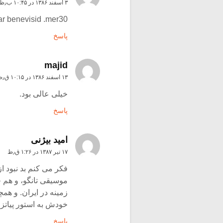
۳ اسفند ۱۳۸۶ در ۱۰:۴۵ ب٫ظ
tar benevisid .mer30
پاسخ
majid
۱۳ اسفند ۱۳۸۶ در ۱۰:۱۵ ق٫ظ
خیلی عالی بود.
پاسخ
امید بیژنی
۱۷ تیر ۱۳۸۷ در ۱:۲۶ ق٫ظ
فکر می کنم بد نبود 
موسیقی تانگو، و هم چ
زمینه در ایران. و همچ
خودش به استور پیاتزول
پاسخ