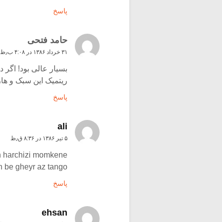
پاسخ
حامد فتحی
۳۱ خرداد ۱۳۸۶ در ۴:۰۸ ب٫ظ
بسیار عالی بود! اگر د
ریتمیک این سبک و هار
پاسخ
ali
۵ تیر ۱۳۸۶ در ۸:۳۶ ق٫ظ
in harchizi momkene
 be gheyr az tango!!
پاسخ
ehsan