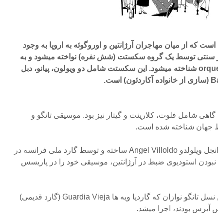
موسیقی است که از میان مهاجران آرژانتین و اوروگوئه به اروپا به وجود
 سنتی توسط یک گروه سکستت (شش نفره) نواخته میشود و به
نام اورکوئستا تیپیکا orquesta típica شناخته میشود. این سکستت شامل دو ویولون، پیانو، دبل
گاهی شامل فلوت، کلارینت و گیتار نیز بود. موسیقی تانگو و
ط جهان شناخته شده است.
اولین تانگوی ضبط شده توسط انجل ویلولدو Angel Villoldo ساخته و توسط گارد ملی فرانسه در
ل نبودن استودیوی ضبط در آرژانتین، موسیقی خود را در پاریسس
اولین قطعات تانگو توسط اولین نسل تانگو نوازان که گاردیا ویه ها Guardia Vieja (گارد قدیمی)
س آیرس بودند، اجرا میشد.