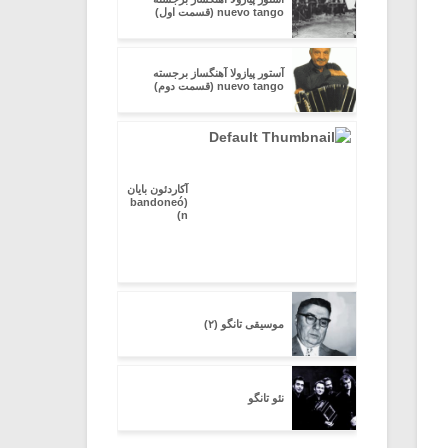
nuevo tango (قسمت اول)
آستور پیازولا آهنگساز برجسته
nuevo tango (قسمت دوم)
آکاردئون بایان
(bandoneó
n)
موسیقی تانگو (۲)
نئو تانگو