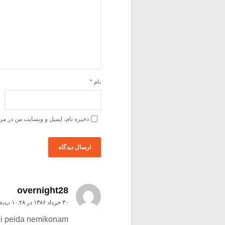
نام
*
ذخیره نام، ایمیل و وبسایت من در مر
overnight28
۳۰ خرداد ۱۳۸۶ در ۱۰:۲۸ ب٫ظ
zi peida nemikonam