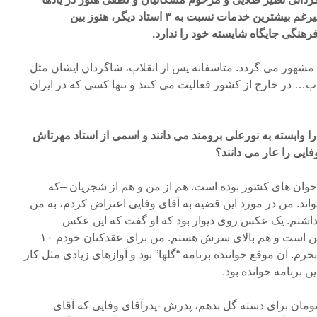
زنده است اما استاد مهرتاش علیرغم بیشترین خدمات نسبت به ۳ استاد دیگر، هنوز بین
رهنگی جایگاه شایسته خود را ندارد.
شهور می گردد. متاسفانه پس از انقلاب، شاگردان ایشان مثل
ب… در خارج از کشور فعالیت می کنند و تنها کسی که در ایران
دشان را وابسته به نورعلی برومند می دانند و اسمی از استاد مهرتاش
ایی را عار می دانند؟
 خوان های کشور بوده است. هم از من و هم از شجریان –که
ند. من در مورد این قضیه به آقای وفایی اعتراض کردم، به من
داشتم. یک عکس روی دیوار بود که او گفت که این عکس
عقدکنان من است و این خانم من است و هم بالای سرش هستم. من برای عقدکنان خودم ۱۰
رم. آن موقع خواننده برنامه “گلها” بود و آوازهای زیادی مثل کار
 برنامه خوانده بود.
ان زمان که می خواستم ۲۰ تومان برای دسته گل بدهم، پدرش -پدرآقای وفایی که آقای