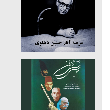
میکلوش روژا
موریس ژار