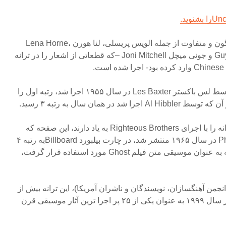
این ترانه توسط هنرمندانی گوناگون و متفاوت از جمله الویس پریسلی، لنا هورن Lena Horne،
U2، گای لومباردو Guy Lombardo و جونی میچل Joni Mitchell –که قطعاتی از اشعار را در ترانه
نسخه بدون کلام این ترانه که توسط لس باکستر Les Baxter در سال ۱۹۵۵ اجرا شد، رتبه اول را
ر همان سال به رتبه ۳ رسید.
البته نسل جوانان دهه ۶۰ این ترانه را با اجرای Righteous Brothers به یاد دارند، این صفحه که
توسط فیل اسپکتور Phil Spector در سال ۱۹۶۵ منتشر شد، در چارت بیلبورد Billboardبه رتبه ۴
رسید و ۲۵ سال بعد، هنگامی که به عنوان موسیقی متن فیلم Ghost مورد استفاده قرار گرفت،
 کل، بنا به گزارش ASCAP (انجمن آهنگسازان، نویسندگان و ناشران آمریکا)، این ترانه بیش از
۳۰۰ مرتبه ضبط شده است و در سال ۱۹۹۹ به عنوان یکی از ۲۵ پر اجرا ترین آثار موسیقی قرن