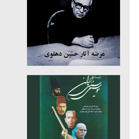
میکلوش روژا
موریس ژار