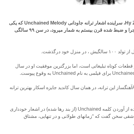
اسوشیتدپرس- های زارت Hy Zaret، سراینده اشعار ترانه جاودانی Unchained Melody که یکی
از محبوبترین ترانه های مکررا اجرا و ضبط شده قرن بیستم به شمار میرود، در سن ۹۹ سالگی
نزل خود درگذشت.
و قطعات کوتاه تبلیغاتی است، اما بزرگترین موفقیت او در سال
زارت و الکس نورث Alex Northآهنگساز این ترانه، در همان سال کاندید جایزه اسکار بهترین ترانه
زارت بر خلاف خواسته تهیه کننده از آوردن کلمه Unchained (از بند رها شده) در اشعار خودداری
شقی سخن گفت که “زمانهای طولانی و در تنهایی، مشتاق