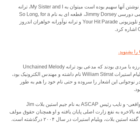
از ترانه های دیگری که زارت در نوشتن آنها سهیم بوده است میتوان به My Sister and I، ترانه
محبوب سال ۱۹۴۱ با اجرای جیمی دورسی Jimmy Dorsey، قطعه ای به نام So Long, for a
While برای تیتراژ برنامه رادیو و تلویزیونی Your Hit Parade و ترانه نوآورانه خواهران اندروز
زارت در سالهای اخیر درگیر مبارزه با مردی بودند که مدعی بود ترانه Unchained Melody
ساخته اوست. این شخص که ویلیام استیرات William Stirrat نام داشته و مهندس الکترونیک بود،
داشت که در دهه ۱۹۳۰، و در نوجوانی این اشعار را سروده و حتی نام خود را هم به طور
د.
رابرت زارت- فرزند های زارت واقعی- و نایب رئیس ASCAP به نام جیم استین بلات Jim
ین منازعه بالاخره به نفع زارت اصلی پایان یافته و او همچنان حقوق مولف
ین بلات، ویلیام استیرات در سال ۲۰۰۴ درگذشته است.