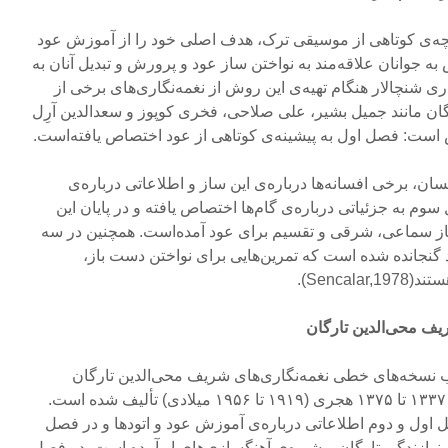
چه‌ی کوتاهی از موسیقی ترک، هدف اصلی خود را از آموزش عود
 به جوانان علاقه‌مند به نواختن ساز عود و پرورش و تبدیل آنان به
دری شنچالار هنگام تهیه‌ی این روش از نغمه‌نگاری‌های برخی از
ان مانند جمیل بشیر، علی صلاحی، فخری کوپوز و سعدالدین آرِل
 است: فصل اول به پیشینه‌ی کوتاهی از عود اختصاص یافته‌است.
سان، برخی افسانه‌ها درباره‌ی این ساز و اطلاعاتی درباره‌ی
م به جزئیاتی درباره‌ی گام‌ها اختصاص یافته و در پایان این
ز سماعی، شرقی و تقسیم برای عود آمده‌‌است. همچنین در سه
ین کتاب، مجموعاً ۵۰ اتود گنجانده شده است که تمرین‌هایی برای نواختن دست باز،
Senca).
یب نسخه‌های خطی نغمه‌نگاری‌های شریف محی‌الدین تارگان
گردآوری کرده که بین سال‌های ۱۳۳۷ تا ۱۳۷۵ هجری (۱۹۱۹ تا ۱۹۵۶ میلادی) تألیف شده است.
 اول و دوم اطلاعاتی درباره‌ی آموزش عود و اتودها و در فصل
ازندگی تارگان و شیوه‌ی آهنگسازی‌های او آمده است. در فصل