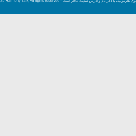
وی هارمونیک با ذکر نام و آدرس سایت مجاز است -
5 Harmony Talk, All rights reserved.