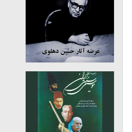
میکلوش روژا
موریس ژار