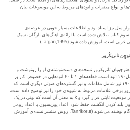
ن‌ها و انواع مضراب و اتودهای مربوط به این موضوعات بیان
ویولن‌سل نیز استاد بود و اطلاعات بسیار خوبی در عرصه‌ی
م کتاب، تلاش شده است با ارائه‌ی آهنگ‌های تارگان، سبک
‌ است، آموزش داده ‌شود.(Targan,1995).
نرجویان تانریکرور نسخه‌های دست‌نوشته‌ی او را رونوشت و
پخش کرده‌اند. این مجموعه شامل۱۹۰ اتود است. قطعه‌های ۱ تا ۶۰ اتودهایی در خصوص کار بر
روی سیم‌هاست، قطعات ۶۱ تا ۱۹۰ نیز شامل مقامات و نیز گستره‌های صوتی دیگری است که
ور برخی علامات مربوط به شیوه‌ی خود را نیز توضیح داده ‌است.
برای نمونه s یعنی انگشت باید در موقعیت ثابتی قرار گیرد و k به معنی آن است که نوتی در یک
ون بلند کردن انگشت حفظ شود. اعداد پوزیسیون با اعداد رومی
نشان داده شده‌اند که در ابتدای گام نوشته می‌شوند (Tanrikorur، روش منتشر نشده‌ی آموزش