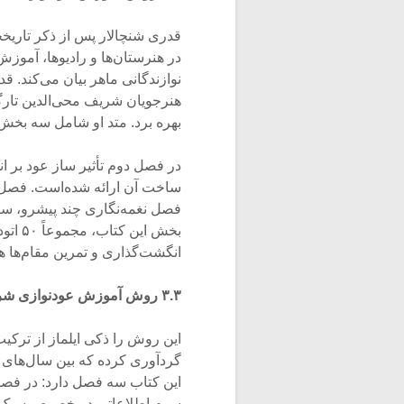
قدری شنچالار پس از ذکر تاریخ
در هنرستان‌ها و رادیوها، آموزش
نوازندگانی ماهر بیان می‌کند. ق
هنرجویان شریف محی‌الدین تارگ
بهره برد. متد او شامل سه بخش
در فصل دوم تأثیر ساز عود بر ان
ساخت آن ارائه شده‌است. فصل سو
فصل نغمه‌نگاری چند پیشرو، سا
بخش ا
انگشت‌گذاری و تمرین مقام‌ها هستند(lar,1978
۳.۳ روش آموزش عودنوازی شریف محی‌الدین تارگان
این روش را ذکی ایلماز از ترک
این کتاب سه فصل دارد: در فصل
سوم اطلاعاتی در خصوص سبک نو