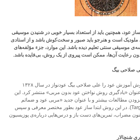
 ساز عود، همچنین باید از استعداد بسیار خوبی در شنیدن موسیقی
 ملودیک ا‌ست و هنرجو باید صبور و سخت‌کوش باشد و از استادی
ه‌ی موسیقی سنتی تعلیم دیده باشد. این موارد، جزء مؤلفه‌های
 رعایت آن‌ها، ممکن است پیروی از یک روش، بی‌فایده باشد.
در تاریخ موسیقی ترک، اولین روش آموزش عود را علی صلاحی بیگ عودنواز در سال ۱۳۲۸
۱۹ میلادی) با عنوان «یادگیری روش نواختن عود بدون مربی» منتشر کرد. این
۱۳ دوباره با افزودن مطالعات بیشتر و با عنوان جدید «مربی عود و ضمائم
همراه» منتشر شد (Targan,1995:1). در این روش ابتدا ساز عود بطور مختصر معرفی و سپس
ون مضراب، تمرین‌های دست باز و درس‌هایی درباره‌ی پوزیسیون