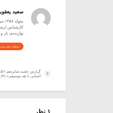
سعید یعقوبی
متولد ۱۳۵۸ تبریز
کارشناس ارشد ع
نوازنده‌ی تار 
مشاهده تمام پست 
گزارش جلسه شانزدهم «کار
آشنایی با نقد موسیقی» (۳)
۱ نظر