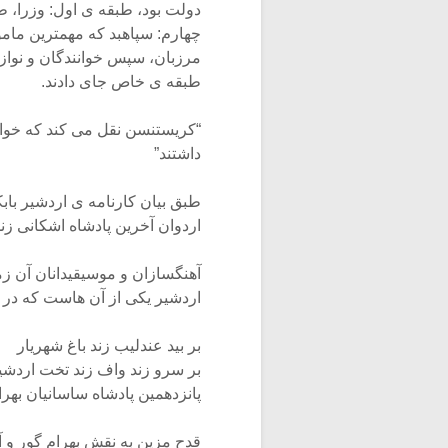
دولت بود، طبقه ی اول: وزرا، 
چهارم: سپاهبد که مهمترین مامور
مرزبان، سپس خوانندگان و نواز
طبقه ی خاص جای دادند.
“کریستنسن نقل می کند که خوان
داشتند”
طبق بیان کارنامه ی اردشیر باب
اردوان آخرین پادشاه اشکانی زند
آهنگسازان و موسیقیدانان آن ز
اردشیر یکی از آن هاست که در 
بر بید عندلیب زند باغ شهریار
بر سرو زند واف زند تخت اردشی
پانزدهمین پادشاه ساسانیان بهر
قدح مزین به نقش بهرام گور و آ