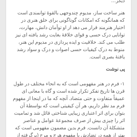
دیگر…
شیش و نیم»
موسیقی فی
برگزار می 
هنر ساخت ساز، مدیوم چندوجهی بالقوۀ توانمندی است
اگر نمی توانی
سکانسی به 
که همانگونه که امکانات گوناگونی برای خلق هنری در
مشهورترین باشی،
موسیقی فیلم 
اختیار هنرمند قرار می دهد از او توأمان دانش، مهارت،
بدنام ترین باش
توانایی درک حسی و قوای خلاقۀ بغایت رشد یافته ای نیز
طلب می کند. خلاقیت و ایده پردازی در مدیوم این هنر،
منوط به درک کیفیات حسی اصوات و درک و سواد رشد
یافتۀ بصری است.
پی نوشت
۱- فرم در هنر مفهومی است که به انحاء مختلف در طول
قرن ها تاریخ تفکر تکرار شده است و گاه با معانی ای
عمیقاً متفاوت و حتی متضاد. آنچه که ما در اینجا از مفهوم
فرم مد نظر داریم، هر آن کیفیتی است که بواسطۀ آن
بتوان برای اثر اعتباری زیبایی شناختی قائل شد و تمامیت
اثر را چیزی بیش از صرف مجموعۀ عوامل و عناصر
متشکلۀ آن دانست. فرم بدین مضمون مفهومی است که
بهتر از همه در تضادش با مفهوم هرج و مرج (برگرفته از