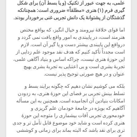
علمی، به جهت عبور از تکنیک (و یا بسط آن) برای شکل
گیری فرم (۱) هنری «مطلقاً» ضروری است: همچنانکه
گذشتگان از پشتوانۀ یک دانش تجربی غنی برخوردار بودند.
اما قوای خلاقۀ نیرومند و خیال انگیز، که بواقع مختص
هنرمند است، در پایبندی به امور واقع یافت نمی گردد و
درواقع این پایبندی بیشتر دست و پا گیر آن است. لازم
است مجدداً تأکید کنیم که هدف نقد موجود علم زدایی از
این حوزۀ هنری نیست، چراکه اساس و بنیاد آگاهی علمی،
تجربۀ بشری است و بی اعتنایی به تجربۀ بشری بهیچ
عنوان و در هیچ صورتی توجیح پذیر نیست.
بلکه می کوشیم نشان دهیم که چگونه برایند بسط و
تسلط بینش تجربی بر فضای این حوزۀ هنری، به زدودن
میکلوش روژا
موریس ژار
امکانات بنیادین آن انجامیده است. همچنین به این مسأله
آگاهیم که بویژه در جامعۀ خودمان علم گریزی و
خودمحوری تجربی آفات بیشماری را متوجه این حوزۀ
هنری کرده است و شاید خود موضوع قابل تأمل تر و جدی
یادداشتی بر موسیقی
دوره آموزش
تری برای نقد باشد که البته بماند برای زمانی و کوششی
متن فیلم «متری
موسیقی بر