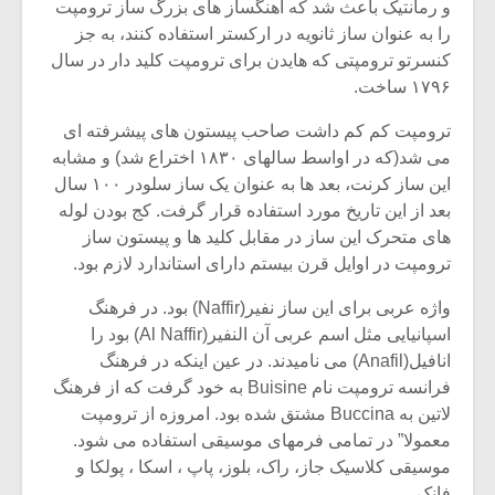
شیش و نیم»
موسیقی فی
و رمانتیک باعث شد که آهنگساز های بزرگ ساز ترومپت
برگزار می 
را به عنوان ساز ثانویه در ارکستر استفاده کنند، به جز
کنسرتو ترومپتی که هایدن برای ترومپت کلید دار در سال
اگر نمی توانی
سکانسی به 
۱۷۹۶ ساخت.
مشهورترین باشی،
موسیقی فیلم 
بدنام ترین باش
ترومپت کم کم داشت صاحب پیستون های پیشرفته ای
می شد(که در اواسط سالهای ۱۸۳۰ اختراع شد) و مشابه
این ساز کرنت، بعد ها به عنوان یک ساز سلودر ۱۰۰ سال
بعد از این تاریخ مورد استفاده قرار گرفت. کج بودن لوله
های متحرک این ساز در مقابل کلید ها و پیستون ساز
ترومپت در اوایل قرن بیستم دارای استاندارد لازم بود.
واژه عربی برای این ساز نفیر(Naffir) بود. در فرهنگ
اسپانیایی مثل اسم عربی آن النفیر(Al Naffir) بود را
انافیل(Anafil) می نامیدند. در عین اینکه در فرهنگ
فرانسه ترومپت نام Buisine به خود گرفت که از فرهنگ
لاتین به Buccina مشتق شده بود. امروزه از ترومپت
معمولا” در تمامی فرمهای موسیقی استفاده می شود.
موسیقی کلاسیک جاز، راک، بلوز، پاپ ، اسکا ، پولکا و
فانک.