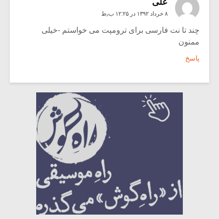
علی
۸ خرداد ۱۳۹۲ در ۱۲:۲۵ ب٫ظ
چند تا نت فارسی برای ترومپت می خواستم -خیلی
ممنون
پاسخ