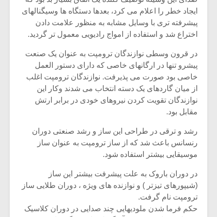
ایجاد خطر را اعلام می کرد، بعدها دستگاه ها وسیگنالهای
پیشرفته تری با وسایل مشابه به منظور علامت دادن
اختراع شد و استفاده از امواج رادیویی معمول تر گردید.
در قرون وسطی نوازندگان ترومپت به عنوان یک صنعت
پیشرو تنها در ارگانهای خاصی که دارای دستور العمل
خاصی بود صورت می پذیرفت. نوازندگان ترومپت اغلب
از میان گاردهای یک دسته انتخاب می شدند وکار این
نوازندگان تقویت کردن نیروهای خودی در برابر ارتش
مقابل بود.
رشد و ترقی در طراحی این ساز و رشد صنعتی دوران
رنسانس باعث شد که از ساز ترومپت به عنوان ساز
میکلوش روژا
موریس ژار
موسیقایی بیشتر استفاده شود.
در دوران باروک به علت پیشرفت بیشتر این ساز
(شیپورهای تیزتر ) و نوازنده های ویژه ، دوران طلایی ساز
ترومپت نام گرفت.
یادداشتی بر موسیقی
دوره آموزش
متن فیلم «متری
موسیقی بر
حکم فرما شدن ملودیهایی چند صدایی در دوران کلاسیک