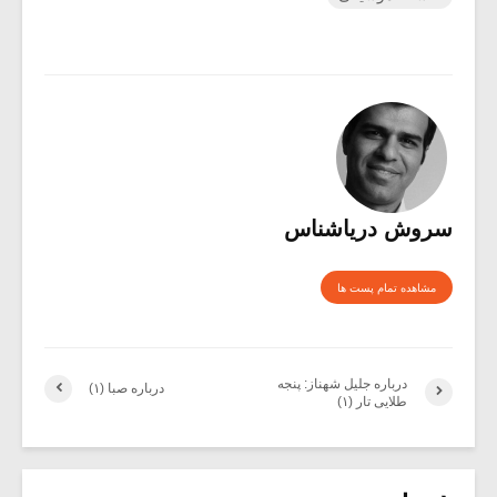
سروش دریاشناس
مشاهده تمام پست ها
درباره جلیل شهناز: پنجه
درباره صبا (۱)
طلایى تار (۱)