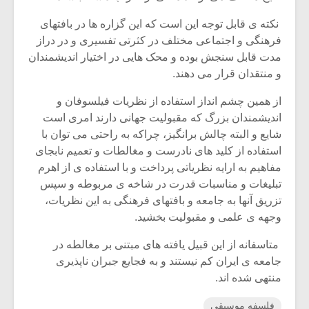
شیش و نیم»
موسیقی فی
برگزار می 
نکته ی قابل توجه این است که این گزاره ها در بافتهای
فرهنگی و اجتماعی مختلف در کثرتی تفسیری و در دراز
اگر نمی توانی
سکانسی به 
مدت قابل سنجش بوده و محک هایی در اختیار اندیشمندان
مشهورترین باشی،
موسیقی فیلم 
بدنام ترین باش
و منتقدان قرار می دهند.
از همین چشم انداز استفاده از نظریات فیلسوفان و
اندیشمندان بزرگ که مقبولیت جهانی دارند امری است
شایع و البته چالش برانگیز، چراکه به راحتی می توان با
استفاده از کلید های نادرست و مغالطات و تعمیم نابجای
مفاهیم به ارایه نظریاتی پرداخت و با استفاده ی از اهرم
تبلیغات و مناسبات قدرت در شاخه ی مربوطه و سپس
تزریق آنها به جامعه و بافتهای فرهنگی به این نظریات،
وجهه ی علمی و مقبولیت بخشید.
متاسفانه از این قبیل یافته های مبتنی بر مغالطه در
جامعه ی ایران کم نیستند و به فجایع جبران ناپذیری
منتهی شده اند.
فلسفه موسیقی