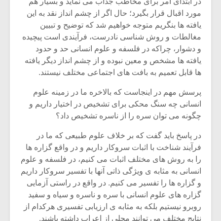
در ابتدای امر برای مخاطب جذاب می نماید و بسیار هم
مورد اقبال قرار بگیرد؛ حال اگر از چشم انداز نقد به این
یافته ها بنگریم متوجه خواهیم شد که توضیح و تبیین
مغالطات و روش شناسی نادرست، فرآیندی است پیچیده
و دشوار، چراکه در فلسفه و علوم انسانی حد و حدود
یافته ها مشخص و معین نبوده و از چشم انداز دیگر یافته
ها قابل تعمیم به بافت های اجتماعی مختلف نیستند.
پرسش مهم در اینجاست که بالاخره ما در زمینه علوم
انسانی چه سنگ محکی برای تشخیص در اختیار داریم و
چگونه می توان سره را از ناسره تشخیص داد؟
در پاسخ باید گفت که بر خلاف علوم طبیعی که ما در
فرآیند شناخت با اثبات سروکار داریم و در واقع گزاره ها
میکلوش روژا
موریس ژار
را به روش های مختلف اثبات می کنیم، در فلسفه و علوم
انسانی به مثابه ی ویژگی ذاتی آنها با تفسیر سروکار داریم
و گزاره ها را تفسیر می کنیم. در واقع در راستی آزمایی
گزاره های علوم انسانی با سره و ناسره و سیاه و سفید
یادداشتی بر موسیقی
دوره آموزش
روبرو نیستیم بلکه به مثابه ی ارزیابی تفسیری هرکدام از
متن فیلم «متری
موسیقی بر
نتایج مختلف می توانند محلی از اعراب داشته باشند.