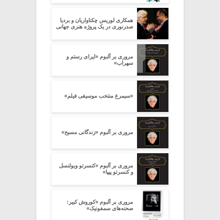
همکاری لوریس چکناواریان و بردیا
صدرنوری در یک پروژه هنری جهانی
مروری بر آلبوم «اپرای رستم و
سهراب»
«سیمرغ منتخب موسیقی فیلم»
مروری بر آلبوم «زندگانی مسیح»
مروری بر آلبوم «کنسرتو ویولنسل
و کنسرتو پیپا»
مروری بر آلبوم «کوروش کبیر:
صحنه‌های سمفونیک»