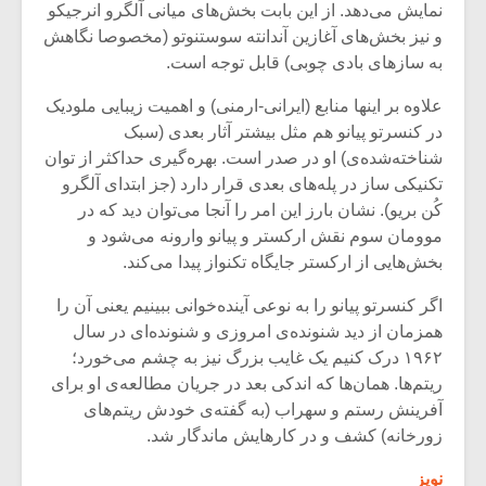
شیش و نیم»
موسیقی فی
نمایش می‌دهد. از این بابت بخش‌های میانی آلگرو انرجیکو
برگزار می 
و نیز بخش‌های آغازین آندانته سوستنوتو (مخصوصا نگاهش
به سازهای بادی چوبی) قابل توجه است.
اگر نمی توانی
سکانسی به 
مشهورترین باشی،
موسیقی فیلم 
علاوه بر اینها منابع (ایرانی-ارمنی) و اهمیت زیبایی ملودیک
بدنام ترین باش
در کنسرتو پیانو هم مثل بیشتر آثار بعدی (سبک
شناخته‌شده‌ی) او در صدر است. بهره‌گیری حداکثر از توان
تکنیکی ساز در پله‌های بعدی قرار دارد (جز ابتدای آلگرو
کُن بریو). نشان بارز این امر را آنجا می‌توان دید که در
موومان سوم نقش ارکستر و پیانو وارونه می‌شود و
بخش‌هایی از ارکستر جایگاه تکنواز پیدا می‌کند.
اگر کنسرتو پیانو را به نوعی آینده‌خوانی ببینیم یعنی آن را
همزمان از دید شنونده‌ی امروزی و شنونده‌ای در سال
۱۹۶۲ درک کنیم یک غایب بزرگ نیز به چشم می‌خورد؛
ریتم‌ها. همان‌ها که اندکی بعد در جریان مطالعه‌ی او برای
آفرینش رستم و سهراب (به گفته‌ی خودش ریتم‌های
زورخانه) کشف و در کارهایش ماندگار شد.
نویز