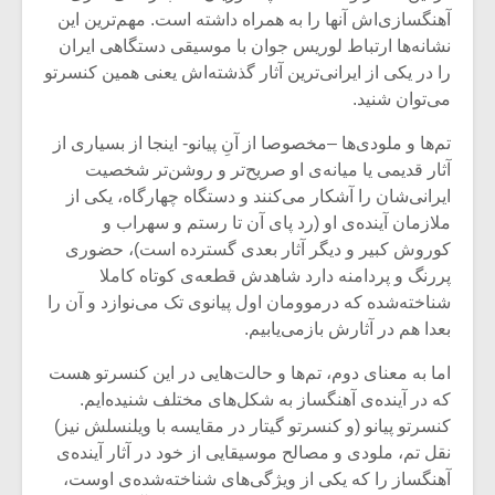
آهنگسازی‌اش آنها را به همراه داشته است. مهم‌ترین این
نشانه‌ها ارتباط لوریس جوان با موسیقی دستگاهی ایران
را در یکی از ایرانی‌ترین آثار گذشته‌اش یعنی همین کنسرتو
می‌توان شنید.
تم‌ها و ملودی‌ها –مخصوصا از آنِ پیانو- اینجا از بسیاری از
آثار قدیمی یا میانه‌ی او صریح‌تر و روشن‌تر شخصیت
ایرانی‌شان را آشکار می‌کنند و دستگاه چهارگاه، یکی از
ملازمان آینده‌ی او (رد پای آن تا رستم و سهراب و
کوروش کبیر و دیگر آثار بعدی گسترده است)، حضوری
پررنگ و پردامنه دارد شاهدش قطعه‌ی کوتاه کاملا
شناخته‌شده که درموومان اول پیانوی تک می‌نوازد و آن را
بعدا هم در آثارش بازمی‌یابیم.
میکلوش روژا
موریس ژار
اما به معنای دوم، تم‌ها و حالت‌هایی در این کنسرتو هست
که در آینده‌ی آهنگساز به شکل‌های مختلف شنیده‌ایم.
کنسرتو پیانو (و کنسرتو گیتار در مقایسه با ویلنسلش نیز)
نقل تم، ملودی و مصالح موسیقایی از خود در آثار آینده‌ی
یادداشتی بر موسیقی
دوره آموزش
متن فیلم «متری
موسیقی بر
آهنگساز را که یکی از ویژگی‌های شناخته‌شده‌ی اوست،