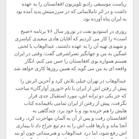
شیش و نیم»
موسیقی فی
ریاست موسیقی رادیو تلویزیون افغانستان را به عهده
برگزار می 
داشت و در اثر ناملایماتی که در سرزمینش پدید آمده بود
به ایران پناه آورده بود.
اگر نمی توانی
سکانسی به 
مشهورترین باشی،
موسیقی فیلم 
روزی در استودیو نفت در نوروز سال ۷۶ برنامه «صبح
بدنام ترین باش
است» را کار می کردیم که آقایان هادی سعیدی کیاسری
و شهیدی تهیه آن را به عهده داشتند، عبدالوهاب با لحنی
غمگین به من و جهانگیر نصراشرفی گفت: وقتی در ایران
هستم همواره بوی افغانستان را حس می کنم، انگار
واقعه ای به من می گوید که همین روزها کاری خواهد شد.
عبدالوهاب در تهران خیلی تلاش کرد و آخرین اثرش را
پیش از رفتن اش از ایران با نام «نوروز آوارگان» ساخت
که جز یکی دو ترانه اش، مورد استقبال جدی قرار
نگرفت، پیش از رفتن از ایران تمامی باقیمانده کتاب
هایش را هم خریده بود و با خود برد، چندگاهی به
افغانستان رفت و پس از آن به آلمان مهاجرت کرد، رفت
آنجا ماند و بارها قلب اش را به دم تیغ جراح داد تا بیماری
اش رفع شود، اما درد عبدالوهاب و هنرمندانی چون او بند