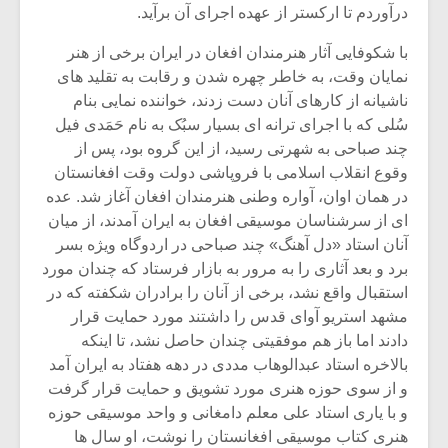
درآوردم تا ارکستر از عهده اجرای آن برآید.
با شکوفایی آثار هنرمندان افغان در ایران برخی از هنر
نمایان وقت، به خاطر چهره شدن و رقابت به تقلید های
ناشیانه از کارهای آنان دست زدند، خواننده نمایی بنام
سُلی که با اجرای ترانه ای بسیار سبُک به نام حَمَدی فیل
چند صباحی به شهرتی رسید، از این گروه بود، پس از
وقوع انقلاب اسلامی با فروپاشی دولت وقت افغانستان
در همان اوان، آواره وطنی هنرمندان افغان آغاز شد. عده
ای از سرشناسان موسیقی افغان به ایران آمدند، از میان
آنان استاد «دل آهنگ» چند صباحی در اردوگاه ویژه بسر
برد و بعد آثاری را به مرور به بازار فرستاد که چندان مورد
استقبال واقع نشد، برخی از آنان را برادران شکفته که در
میکلوش روژا
موریس ژار
مشهد استریو آوای قدس را داشتند مورد حمایت قرار
دادند اما باز هم موفقیتی چندان حاصل نشد، تا اینکه
بالاخره استاد عبدالوهاب مددی در دهه هفتاد به ایران آمد
و از سوی حوزه هنری مورد تشویق و حمایت قرار گرفت
یادداشتی بر موسیقی
دوره آموزش
و با یاری استاد علی معلم دامغانی و واحد موسیقی حوزه
متن فیلم «متری
موسیقی بر
هنری کتاب موسیقی افغانستان را نوشت، او سال ها