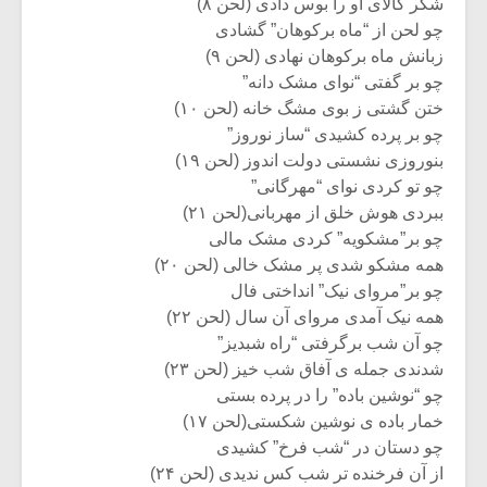
شکر کالای او را بوس دادی (لحن ۸)
چو لحن از “ماه برکوهان” گشادی
زبانش ماه برکوهان نهادی (لحن ۹)
چو بر گفتی “نوای مشک دانه”
ختن گشتی ز بوی مشگ خانه (لحن ۱۰)
چو بر پرده کشیدی “ساز نوروز”
بنوروزی نشستی دولت اندوز (لحن ۱۹)
چو تو کردی نوای “مهرگانی”
ببردی هوش خلق از مهربانی(لحن ۲۱)
چو بر”مشکویه” کردی مشک مالی
همه مشکو شدی پر مشک خالی (لحن ۲۰)
چو بر”مروای نیک” انداختی فال
همه نیک آمدی مروای آن سال (لحن ۲۲)
چو آن شب برگرفتی “راه شبدیز”
شدندی جمله ی آفاق شب خیز (لحن ۲۳)
چو “نوشین باده” را در پرده بستی
خمار باده ی نوشین شکستی(لحن ۱۷)
چو دستان در “شب فرخ” کشیدی
از آن فرخنده تر شب کس ندیدی (لحن ۲۴)