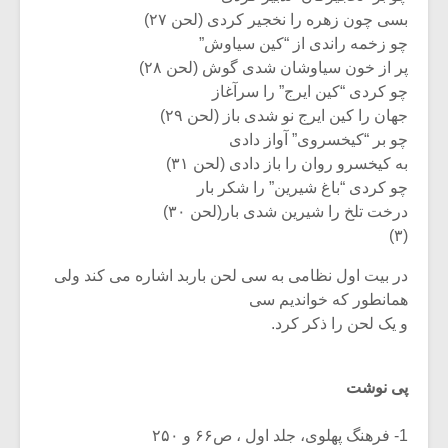
بسی چون زهره را نخجیر کردی (لحن ۲۷)
چو زخمه راندی از “کین سیاوش”
پر از خون سیاوشان شدی گوش (لحن ۲۸)
چو کردی “کین ایرج” را سرآغاز
جهان را کین ایرج نو شدی باز (لحن ۲۹)
چو بر “کیخسروی” آواز دادی
به کیخسرو روان را باز دادی (لحن ۳۱)
چو کردی “باغ شیرین” را شکر بار
درخت تلخ را شیرین شدی بار(لحن ۳۰)
(۳)
در بیت اول نظامی به سی لحن باربد اشاره می کند ولی
همانطور که خواندیم سی
و یک لحن را ذکر کرد.
پی نوشت
1- فرهنگ پهلوی، جلد اول ، ص۶۶ و ۲۵۰