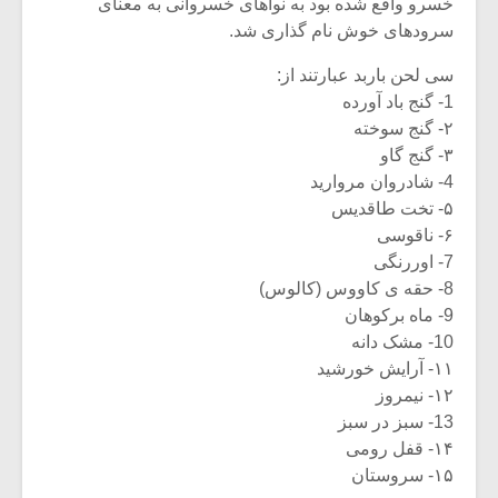
شیش و نیم»
موسیقی فی
خسرو واقع شده بود به نواهای خسروانی به معنای
برگزار می 
سرودهای خوش نام گذاری شد.
اگر نمی توانی
سکانسی به 
سی لحن باربد عبارتند از:
مشهورترین باشی،
موسیقی فیلم 
1- گنج باد آورده
بدنام ترین باش
۲- گنج سوخته
۳- گنج گاو
4- شادروان مروارید
۵- تخت طاقدیس
۶- ناقوسی
7- اوررنگی
8- حقه ی کاووس (کالوس)
9- ماه برکوهان
10- مشک دانه
۱۱- آرایش خورشید
۱۲- نیمروز
13- سبز در سبز
۱۴- قفل رومی
۱۵- سروستان