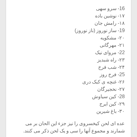
16- سرو سهی
۱۷- نوشین باده
۱۸- رامش جان
19- ساز نوروز (ناز نوروز)
۲۰- مشکویه
۲۱- مهرگانی
22- مروای نیک
۲۳- راه شبدیز
۲۴- شب فرخ
25- فرخ روز
۲۶- غنچه ی کبک دری
۲۷- نخجیرگان
28- کین سیاوش
۲۹- کین ایرج
۳۰- باغ شیرین
عده ای لحن کیخسروی را نیز جزء این الحان بر می
شمارند و مجموع آنها را سی و یک لحن ذکر می کنند.