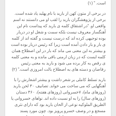
است. ” (۱)
در برخی از متون کهن از باربد با نام پهلبد یاد شده است.
برخی از پژوهشگران باربد را لقب او می دانستند نه اسم
واقعی او. “در اشتقاق کلمه ی باربد که پیداست نام این
آهنگساز معروف نیست بلکه سمت و شغل او در دربار
بوده توجیهی کرده اند که درست نیست و گفته اند از کلمه
ی بار و بار دادن آمده است زیرا که رئیس دربار بوده است
و بیشتر به این معنی می ماند که بار در این اصطلاح همان
کلمه ایست که در زبان ارمنی باقی مانده و به معنی کلمه
ی رقص به کار برده می شود و باربد به معنی رئیس
رقاصان و دسته های به اصطلاح بالت امروزی است.” (۲)
باربد تسلط کاملی بر شعر داشت و بیشتر اشعارش را با
میکلوش روژا
موریس ژار
آهنگهایی که می ساخت می خواند. تصانیف ۳۰ لحن باربد
(روزهای ماه)، ۷خسروانی (روزهای هفته)، ۳۶۰ دستان
(روزهای سال) را به او نسبت داده اند. نواهای خسروانی یا
الطریق الملوکیه نوعی از الحان باربد بود که دارای نثری
یادداشتی بر موسیقی
دوره آموزش
مسجع و در وصف خسرو پرویز بود. چون مورد پسند
متن فیلم «متری
موسیقی بر