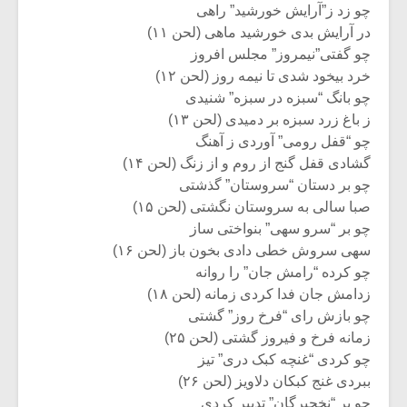
چو زد ز”آرایش خورشید” راهی
در آرایش بدی خورشید ماهی (لحن ۱۱)
چو گفتی”نیمروز” مجلس افروز
خرد بیخود شدی تا نیمه روز (لحن ۱۲)
چو بانگ “سبزه در سبزه” شنیدی
ز باغ زرد سبزه بر دمیدی (لحن ۱۳)
چو “قفل رومی” آوردی ز آهنگ
گشادی قفل گنج از روم و از زنگ (لحن ۱۴)
چو بر دستان “سروستان” گذشتی
صبا سالی به سروستان نگشتی (لحن ۱۵)
چو بر “سرو سهی” بنواختی ساز
سهی سروش خطی دادی بخون باز (لحن ۱۶)
چو کرده “رامش جان” را روانه
زدامش جان فدا کردی زمانه (لحن ۱۸)
چو بازش رای “فرخ روز” گشتی
زمانه فرخ و فیروز گشتی (لحن ۲۵)
چو کردی “غنچه کبک دری” تیز
ببردی غنج کبکان دلاویز (لحن ۲۶)
چو بر “نخجیرگان” تدبیر کردی