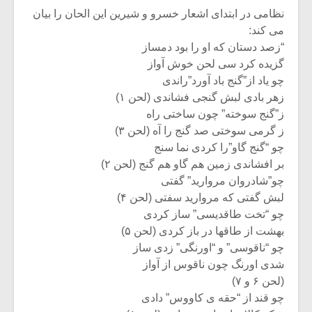
نظامی در ابتدای اشعار خسرو و شیرین این الحان را بیان
می کند:
“زصد دستان که او را بود دمساز
گزیده کرد سی لحن خوش آواز
چو یاد از”گنج باد آورد”راندی
زهر بادی لبش گنجی فشاندی (لحن ۱)
ز”گنج سوخته” چون ساختی راه
ز گرمی سوختی صد گنج را آه (لحن ۳)
چو “گنج گاو”را کردی نما سنج
بر افشاندی زمین هم گاو هم گنج (لحن ۲)
چو”شادروان مروارید” گفتی
لبش گفتی که مروارید سفتی (لحن ۴)
چو “تخت طاقدیسی” ساز کردی
بهشت از طاقها در باز کردی (لحن ۵)
چو “ناقوسی” و “اورنگی” زدی ساز
شدی اورنگ چون ناقوس از آواز
(لحن ۶ و ۷)
چو قند از “حقه ی کاووس” دادی