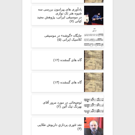
یادآوری های پیرامون بررسی سه
شیوه هنر تک نوازی
در موسیقی ایرانی، پژوهش مجید
کیانی (۷)
جایگاه «گوشه» در موسیقی
کلاسیک ایرانی (۵)
گاه های گمشده (۱۲)
گاه های گمشده (۱۳)
توضیحاتی در مورد مرور آقای
بهرنگ نیک آئین (۲)
نقد تئوری پردازیِ داریوش طلایی
(۳)